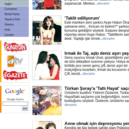
yaşanacak. Merkez
...devamı
Sağlık
Cumartesi
Aktüel Pazar
'Taklit ediliyorum'
Yaşama Dair
Eski manken yeni şarkıcı Ayşe Hatun Önal
Sinema
çeksene elini... Kırıcan mı belimi?" şarkısıy
Hobi
konuma geldiğini söyledi. Esquire dergisi
röportaj veren Ayşe Hatun, "Taklitlerin asl
Çizerler
dedi. Yaptığı işte örnek
...devamı
Irmak ile Taj, aşkı deniz aşırı ya
Genç oyuncu Irmak Ünal, güzelliğinin yanı 
de tüm dikkatleri üzerine çekiyor. Hülya d
birlikte poz veren genç çift, deniz aşırı bir
inatçılığına kızarken, Irmak da kocasının s
Çift, kendi
...devamı
Türkan Şoray'a 'Tatlı Hayat' saçı
Ünlülerin kuaförü Yıldırım Özdemir, Türkan
Hayat'taki saçlarını çok beğendiğini, nor
Google Arama
bulduğunu söyledi. Özdemir, ünlülerin saç
devamı
Anne olmak için depresyonu ye
Kendisi de tüp bebek sahibi olan Psikolog