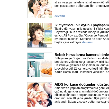
stresi yaşayan ailelere rahatlamayı öğretiy
pek çok kadının doğurganlığını engelliyor
devamı
İki tiyatrocu bir oyunu paylaşam
Tiyatro dünyasının iki usta ismi Yıldız Kent
Poyrazoğlu'nun arasında bir oyun yüzün
esiyor. Ali Poyrazoğlu, "Oskar ve Pembeli M
oyunu satın alınca, Kenter'e de eseri A
başka çare kalmıyor.
devamı
Bebek hırsızlarına kameralı önl
Süleymaniye Doğum ve Kadın Hastalıkları 
bebek hırsızlığına karşı hastaneyi gizli ka
Hastaneye, yalnızca başhekim, müdür v
izleyebileceği 12 kamera yerleştirildi. 
Kadın Hastalıkları Hastanesi yetkilileri, 
AIDS korkusu doğumları düşür
Amerika'da yapılan araştırmalara göre, A
çağındaki gençler arasındaki doğum oran
eğitim çağındaki gençler arasındaki yüks
oranının, son 10 yılda yüzde 50'ye yakın 
açıklandı. Babasız çocuk doğurma yaşın