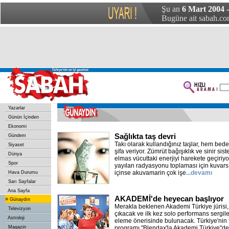
Şu an
6 Mart 2004 
Bugüne ait sabah.com
Yazarlar
Günün İçinden
Ekonomi
Sağlıkta taş devri
Gündem
Takı olarak kullandığınız taşlar, hem be
Siyaset
şifa veriyor. Zümrüt bağışıklık ve sinir sis
Dünya
elmas vücuttaki enerjiyi harekete geçiriy
Spor
yayılan radyasyonu toplaması için kuvars, s
içinse akuvamarin çok işe
...devamı
Hava Durumu
Sarı Sayfalar
Ana Sayfa
AKADEMİ'de heyecan başlıyor
»
Günaydın
Merakla beklenen Akademi Türkiye jürisi,
Televizyon
çıkacak ve ilk kez solo performans sergil
Astroloji
eleme önerisinde bulunacak. Türkiye'nin fa
Magazin
programı "Blendax'la Akademi Türkiye"de 