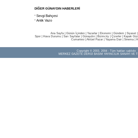
DİĞER GÜNAYDIN HABERLERİ
Sevgi Bahçesi
Antik Vazo
Ana Sayfa
|
Günün İçinden
|
Yazarlar
|
Ekonomi
|
Gündem
|
Siyaset
Spor
|
Hava Durumu
|
Sarı Sayfalar
|
Günaydın
|
Bizimcity
|
Çizerler
|
Kapak Güze
Cumartesi
|
Aktüel Pazar
|
Yaşama Dair
|
Sinema
|
H
Copyright © 2003, 2004 - Tüm hakları saklıdır.
MERKEZ GAZETE DERGİ BASIM YAYINCILIK SANAYİ VE T