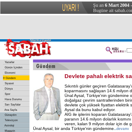
Şu an
6 Mart 2004 
Bugüne ait sabah.com
Yazarlar
Günün İçinden
Ekonomi
Devlete pahalı elektrik sa
»
Gündem
Siyaset
Sıkıntılı günler geçiren Galatasaray'ın
Dünya
koparmasını sağlayan 14.6 milyon d
Spor
Ünal Aysal, Türkiye'nin gündemine ot
Hava Durumu
doğalgaz çevrim santrallerinden birin
devlete çok yüksek fiyattan elektrik sa
Sarı Sayfalar
Aysal da bunu kabul ediyor.
Ana Sayfa
AIG ile iplerini koparan Galatasaray
Günaydın
paranın 14.6 milyon dolarlık kısmını
Televizyon
veren, kalan 9 milyon dolar için de 
Astroloji
Ünal Aysal, bir anda Türkiye'nin gündemine
...devamı
Magazin