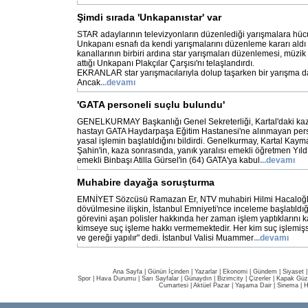
Şimdi sırada 'Unkapanıstar' var
STAR adaylarının televizyonların düzenlediği yarışmalara hü
Unkapanı esnafı da kendi yarışmalarını düzenleme kararı al
kanallarının birbiri ardına star yarışmaları düzenlemesi, müzik
attığı Unkapanı Plakçılar Çarşısı'nı telaşlandırdı.
EKRANLAR star yarışmacılarıyla dolup taşarken bir yarışma d
Ancak
...devamı
'GATA personeli suçlu bulundu'
GENELKURMAY Başkanlığı Genel Sekreterliği, Kartal'daki kaz
hastayı GATA Haydarpaşa Eğitim Hastanesi'ne alınmayan pers
yasal işlemin başlatıldığını bildirdi. Genelkurmay, Kartal Kay
Şahin'in, kaza sonrasında, yanık yaralısı emekli öğretmen Yıldı
emekli Binbaşı Atilla Gürsel'in (64) GATA'ya kabul
...devamı
Muhabire dayağa soruşturma
EMNİYET Sözcüsü Ramazan Er, NTV muhabiri Hilmi Hacaloğlu'
dövülmesine ilişkin, İstanbul Emniyeti'nce inceleme başlatıldığı
görevini aşan polisler hakkında her zaman işlem yaptıklarını 
kimseye suç işleme hakkı vermemektedir. Her kim suç işlemiş
ve gereği yapılır" dedi. İstanbul Valisi Muammer
...devamı
Ana Sayfa
|
Günün İçinden
|
Yazarlar
|
Ekonomi
|
Gündem
|
Siyaset
Spor
|
Hava Durumu
|
Sarı Sayfalar
|
Günaydın
|
Bizimcity
|
Çizerler
|
Kapak Güze
Cumartesi
|
Aktüel Pazar
|
Yaşama Dair
|
Sinema
|
H