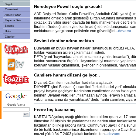
Sağlık
Neredeyse Powell suçlu çıkacak!
Cumartesi
ABD Dışişleri Bakanı Colin Powell'ın, Abdullah Gül'e yazdığı 
Aktüel Pazar
ihlallerine örnek olarak gösterdiği Birtan Altunbaş davasınd
Yaşama Dair
çıkacak. 13 yıldır süren davada bir türlü mahkemeye getirtile
Sinema
İbrahim Dedeoğlu'nun yine katılmadığı dünkü duruşmada, sanı
mektubunun yargılanan polislerin can güvenliğini
...devamı
Hobi
Çizerler
Sevimli dostlar adına mektup
Dünyanın en büyük hayvan hakları savunucusu örgütü PETA,
hakları yasasının acilen çıkarılmasını istedi.
PETA (yani "hayvanlara ahlaklı muamele yanlısı insanlar"), 
hakları savunucusu örgütü. Hayvanlara iyi muamele yapılması
koruyan yasalar çıkarılması, işkencenin önlenmesi, hayvanların
Camilere hanım düzeni geliyor...
Diyanet: Camilerin üst katları kadınlara açılacak.
DİYANET İşleri Başkanlığı, camileri "erkek ibadet yeri" olmakta
projeyi hayata geçiriyor. Kadınların camilerden daha fazla yar
belirten Diyanet yetkilileri, "Ramazan ayında Teravih Namazl
vakit namazlarına da yansıtılacak" dedi. Tarihi camilere, ziyare
Google Arama
Frene hiç basmamış
KARTAL'DA yokuş aşağı giderken kontrolden çıkan ve 17 araca
ölmesine 22 kişinin de yaralanmasına neden olan tanker kazası
hazırlanan bilirkişi raporu Kartal Cumhuriyet Savcılığına sun
ile bir trafik başkomiserince düzenlenen rapora göre Cavit Kar
mazot yüklü 34 T 2403 plakalı tankerin fren
...devamı