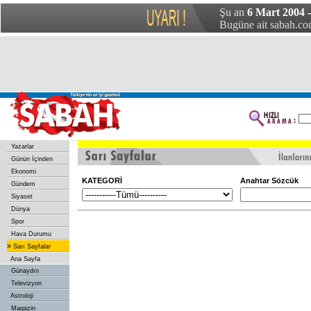
Şu an
6 Mart 2004 
Bugüne ait sabah.com
Yazarlar
Günün İçinden
Ekonomi
KATEGORİ
Anahtar Sözcük
Gündem
Siyaset
Dünya
Spor
Hava Durumu
»
Sarı Sayfalar
Ana Sayfa
Günaydın
Televizyon
Astroloji
Magazin