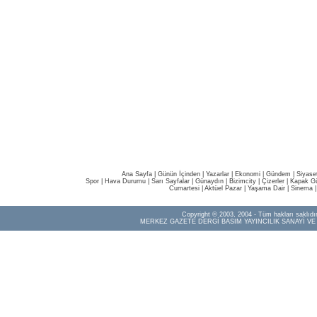
Ana Sayfa
|
Günün İçinden
|
Yazarlar
|
Ekonomi
|
Gündem
|
Siyase
Spor
|
Hava Durumu
|
Sarı Sayfalar
|
Günaydın
|
Bizimcity
|
Çizerler
|
Kapak Gü
Cumartesi
|
Aktüel Pazar
|
Yaşama Dair
|
Sinema
Copyright © 2003, 2004 - Tüm hakları saklıdır
MERKEZ GAZETE DERGİ BASIM YAYINCILIK SANAYİ VE 