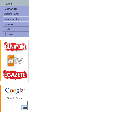
Sağlık
Cumartesi
Aktüel Pazar
Yaşama Dair
Sinema
Hobi
Çizerler
Google Arama