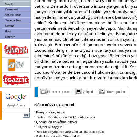
gündeme getirdi. Dergi, ülkenin 40 yıldır bulunamay
Sağlık
patronu Bernardo Provenzano imzasıyla geniş bir yazı
Cumartesi
mafya liderinin yıllık raporu" başlıklı yazıda mafyanın
Aktüel Pazar
faaliyetlerini rahatça yürüttüğü belirtilerek Berluscon
Yaşama Dair
edildi": Berlusconi hükümeti maalesef bütün umutları
Sinema
gerçekleştirmedi. Ancak iyi şeyler de yaptı. Mali dan
Hobi
aklamanın daha kolay olduğunu belirtiyor. Bilançoda 
Çizerler
yapmanın suç olmaktan çıkmasından sonra hayali şir
kolaylaştı. Berlusconi'nin düşmanca tavırları savcıların 
Economist dergisi, analiz yazısında İtalyan mafyasının 
gitmesine" hükümetin aldığı bazı yasal önlemlerin yol 
bir dille mafya babasının ağzından yazılan sözde yaz
mafyanın üzerine artık gitmemesine de değinildi. Yen
Luciano Violante de Berlusconi hükümetinin çıkardığ
en büyük mafya suçlularının bile yargılanmaktan kork
DİĞER DÜNYA HABERLERİ
Google Arama
Komşuda seçim var
Taliban, Kandahar'da Türk'ü daha vurdu
Çocukluğu da kâbus gibiydi
Trilyonluk soygun
Yeni konseyde monarşi yanlıları da bulunacak
Salih Memecan'la Dünya Hali