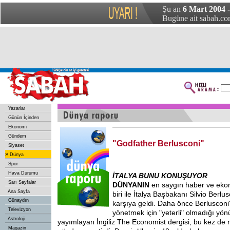
Şu an
6 Mart 2004 
Bugüne ait sabah.com
Yazarlar
Günün İçinden
Ekonomi
Gündem
"Godfather Berlusconi"
Siyaset
»
Dünya
Spor
Hava Durumu
İTALYA BUNU KONUŞUYOR
Sarı Sayfalar
DÜNYANIN
en saygın haber ve eko
Ana Sayfa
biri ile İtalya Başbakanı Silvio Berlu
Günaydın
karşıya geldi. Daha önce Berlusconi'n
Televizyon
yönetmek için "yeterli" olmadığı yön
Astroloji
yayımlayan İngiliz The Economist dergisi, bu kez de 
Magazin