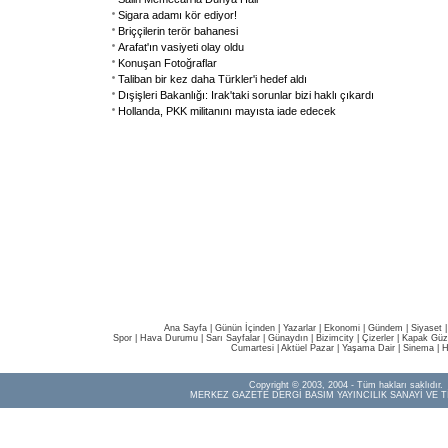
Sigara adamı kör ediyor!
Briççilerin terör bahanesi
Arafat'ın vasiyeti olay oldu
Konuşan Fotoğraflar
Taliban bir kez daha Türkler'i hedef aldı
Dışişleri Bakanlığı: Irak'taki sorunlar bizi haklı çıkardı
Hollanda, PKK militanını mayısta iade edecek
Ana Sayfa
|
Günün İçinden
|
Yazarlar
|
Ekonomi
|
Gündem
|
Siyaset
Spor
|
Hava Durumu
|
Sarı Sayfalar
|
Günaydın
|
Bizimcity
|
Çizerler
|
Kapak Güze
Cumartesi
|
Aktüel Pazar
|
Yaşama Dair
|
Sinema
|
H
Copyright © 2003, 2004 - Tüm hakları saklıdır.
MERKEZ GAZETE DERGİ BASIM YAYINCILIK SANAYİ VE T