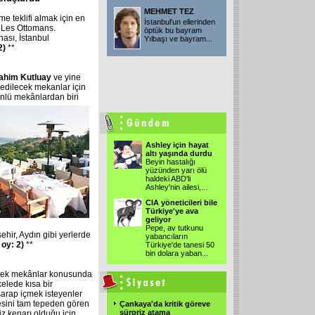
MEHMET TEZ
e teklifi almak için en
İstanbul'un ellerinden
i Les Ottomans.
öptük bu bayram
nası, İstanbul
Yılbaşı ve bayram
...
 2)
**
rahim Kutluay
ve yine
f edilecek mekanlar için
nlü mekânlardan biri
Ashley için hayat
altı yaşında durdu
Beyin hastalığı
yüzünden yarı ölü
haldeki ABD'li
Ashley'nin ailesi,
...
CIA yöneticileri bile
Türkiye'ye ava
geliyor
Pepe, av tutkunu
ehir, Aydın gibi yerlerde
yabancıların
 oy: 2)
**
Türkiye'de tanesi 50
bin dolara yaban
...
ecek mekânlar konusunda
kelede kısa bir
arap içmek isteyenler
esini tam tepeden gören
Çankaya'da kritik göreve
sürpriz atama
iz kenarı olduğu için