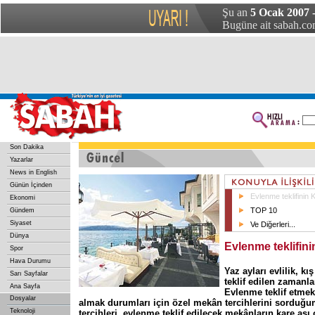
Şu an
5 Ocak 2007
Bugüne ait sabah.com
Son Dakika
Yazarlar
News in English
Günün İçinden
Evlenme teklifinin 
Ekonomi
TOP 10
Gündem
Siyaset
Ve Diğerleri...
Dünya
Evlenme teklifini
Spor
Hava Durumu
Yaz ayları evlilik, kı
Sarı Sayfalar
teklif edilen zamanlar
Ana Sayfa
Evlenme teklif etmek
Dosyalar
almak durumları için özel mekân tercihlerini sorduğu
Teknoloji
tercihleri, evlenme teklif edilecek mekânların kare ası