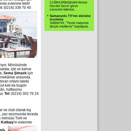
CUMHURBAŞKANI Ahmet
ında evlenme teklif
Necdet Sezer görev
el:
(0216) 338 70 40
süresinin bitimine
...
Samanyolu TV'nin dizisine
inceleme
SABAH'IN, "Testis haberine
diziyle misilleme" başlığıyla
...
eriyor. Mönüsünde
salata, içki ve kahve
e,
Sema Şimşek
için
k mekânlar arasında.
storan ortamı talebi
üst katı da bugün
kân, haftasonu
ur.
Tel:
(0216) 302 76 24
r ve club olarak kış
 yaz sezonunda terasta
ın mönüsü Türk ve
 Kutluay
'ın evlenme
dığı