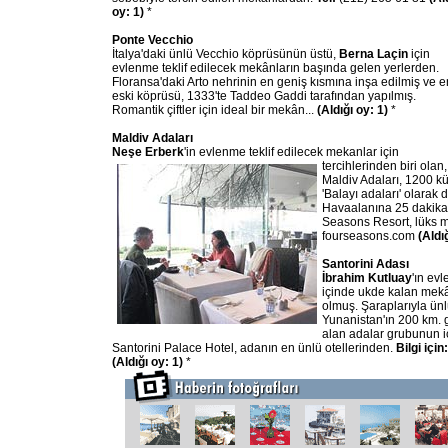
oy: 1)
*
Ponte Vecchio
İtalya'daki ünlü Vecchio köprüsünün üstü,
Berna Laçin
için
evlenme teklif edilecek mekânların başında gelen yerlerden.
Floransa'daki Arto nehrinin en geniş kısmına inşa edilmiş ve e
eski köprüsü, 1333'te Taddeo Gaddi tarafından yapılmış.
Romantik çiftler için ideal bir mekân...
(Aldığı oy: 1)
*
Maldiv Adaları
Neşe Erberk
'in evlenme teklif edilecek mekanlar için
tercihlerinden biri olan
Maldiv Adaları, 1200 k
'Balayı adaları' olarak
Havaalanına 25 dakika 
Seasons Resort, lüks 
fourseasons.com
(Aldı
Santorini Adası
İbrahim Kutluay
'ın ev
içinde ukde kalan mekâ
olmuş. Şaraplarıyla ün
Yunanistan'ın 200 km.
alan adalar grubunun iç
Santorini Palace Hotel, adanın en ünlü otellerinden.
Bilgi için
(Aldığı oy: 1)
*