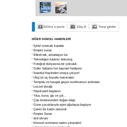
DİĞER GÜNCEL HABERLERİ
İçinizi ısıtacak kupalar
Empire sunar
Etiketi tak, arkadaşını tut
Teknolojiye kadınsı dokunuş
Fotoğraf dünyasına bir yolculuk
Güler Sabancı'nın bayram hediyesi
İstanbul Hazineleri ortaya çıkıyor!
Uluç'un üç boyutlu maceraları
Tempolu ve kavgalı geçen konferansın ardından
Lezzet durağı
Haydi parti başlasın
Yıka, kurut, giy ve çık...
Çöp tenekesinden doğan kitap
Güne çocuklarıyla eşini uğurlayıp başlıyor
Çekici bir kadın oluverdi
Empire Sunar
dvd ekranı
Küresel ısınmanın tadını çıkaralım!