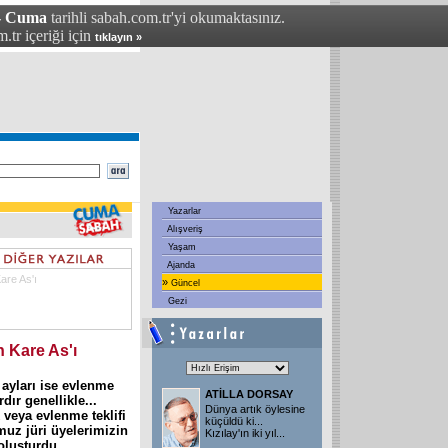
 - Cuma
tarihli sabah.com.tr'yi okumaktasınız.
.tr içeriği için
tıklayın »
Yazarlar
Alışveriş
Yaşam
Ajanda
Kare As'ı
»
Güncel
Gezi
n Kare As'ı
ş ayları ise evlenme
ATİLLA DORSAY
dır genellikle...
Dünya artık öylesine
 veya evlenme teklifi
küçüldü ki...
muz jüri üyelerimizin
Kızılay'ın iki yıl
...
 oluşturdu