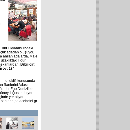
n
, Hint
Okyanusu'ndaki
üçük adadan oluşuyor.
 da anılan adalarda, Male
uzaklıktaki Four
mekânlardan.
Bilgi için:
ğı oy: 1)
*
lenme teklifi konusunda
n Santorini Adası
lü ada, Ege Denizi'nde,
 güneydoğusunda yer
inde yer alıyor.
:
santorinipalacehotel.gr