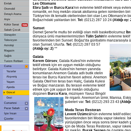
Les Ottomans
Emlak
Ebru Şallı
ve
Burcu Kara
'nın evlenme teklif etmek veya evlenm
Otomobil
romantik, en hoş mekân olarak akıllarına gelen isimlerden bir
Detaylı Arama
Türkiye'nin ilk tematik otellerinden biri olan Les Ottomans'ın bi
Arşiv
Boğazı'ndaki yalılardan biri.
Tel:
(0212) 287 10 24
(Aldığı oy:
Kültür Sanat
Sunset
Sabah Çocuk
Demet Şener'le mutlu bir evliliği olan milli basketbolcumuz
İb
Günaydın
dünyaca ünlü mankenlerimizden
Tülin Şahin
'in evlenme tekli
favorilerinden biri Sunset. Boğaz'da günbatımı manzarasıyla
ü
Televizyon
olan Sunset, Ulus'ta.
Tel:
(0212) 287 03 57
Astroloji
(Aldığı oy: 2)
**
Magazin
Sağlık
Galata
Kerem Görsev
, Galata Kulesi'nin evlenme
Turizm Rehberi
teklif etmek için en uygun mekân olduğunu
Cuma
belirtiyor. Galata Kulesi'nin hemen yanında
Yazarlar
konumlanan Anemon Galata adlı butik otelin
Alışveriş
terası ise Burcu Kara'nın favori adresi. Anemon
Galata Oteli'nin teras barı Haliç, Galata Kulesi
Yaşam
ve Boğaz manzaralı. Bu terasın evlenme teklif
Ajanda
etmek için çok uygun bir mekân olduğunu
»
Güncel
düşünen
Burcu Kara
, müzisyen Yavuz Bingöl
ile nişanlı. Anemon'un İzmir,
Manisa, Eskiş
Gezi
şubeleri var.
Tel:
(0212) 293 23 43
(Aldığı
Cumartesi
Pazar Sabah
Moda Teras Restoran
İşte İnsan
Levent Üzümcü
'nün evlenme teklif edil
favorilerinden biri Moda vapur iskelesi. İs
Çizerler
yürüyüşten önce veya sonra birer kadeh ş
için de Moda Teras Restoran, vapur iskel
bir mekân.
Burak Sergen
de özelikle den