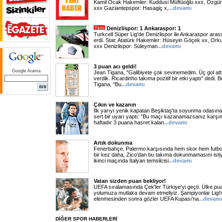
Kamil Ocak Hakemler: Kuddusi Müftüoğlu xxx, Özgür
xxx Gaziantepspor: Hasagiç x,
...
devamı
Denizlispor: 1 Ankaraspor: 1
Turkcell Süper Lig'de Denizlispor ile Ankaraspor ara
erdi. Stat: Atatürk Hakemler: Hüseyin Göçek xx, Ork
xxx Denizlispor: Süleyman
...
devamı
3 puan acı geldi!
Google Arama
Jean Tigana, "Galibiyete çok sevinemedim. Üç gol at
verdik. Ricardinho takıma pozitif bir etki yaptı" dedi.
Tigana, "Bu
...
devamı
Çıkın ve kazanın
İlk yarıyı yenik kapatan Beşiktaş'ta soyunma odasına
sert bir uyarı yaptı: "Bu maçı kazanamazsanız karşı
haftadır 3 puana hasret kalan
...
devamı
Artık dokunma
Fenerbahçe, Palermo karşısında hem skor hem futbol 
bir kez daha, Zico'dan bu takıma dokunmamasını isti
ikinci maçında İtalyan temsilcisi
...
devamı
Vatan sizden puan bekliyor!
UEFA sıralamasında Çek'ler Türkiye'yi geçti. Ülke pu
yolumuza mutlaka devam etmeliyiz. Şampiyonlar Ligi'
elenmesinden sonra gözler UEFA Kupası'na
...
devamı
DİĞER SPOR HABERLERİ