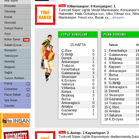
Ana Sayfa
Dosyalar
V.Manisaspor: 0 Konyaspor: 1
Turkcell Süper Lig'de Vestel Manisaspor, Konyaspor'a 
Teknoloji
Hakemler: Halis Özkahya xxx, Utku Yılmaz xxx, Nih
Emlak
Manisaspor: Fevzi xxx, Burak xx,
...
devamı
Otomobil
Detaylı Arama
Arşiv
Kültür Sanat
15.HAFTA
Takım
Sabah Çocuk
Günaydın
Ç.Rize
0
1
Fenerbahçe
1
G.Birliği
0
2
Galatasaray
1
Televizyon
Denizli
1
3
Beşiktaş
1
Astroloji
Ankaraspor
1
4
V.Manisa
1
Trabzon
0
5
Kayseri
1
Magazin
Fenerbahçe
0
6
Ankaraspor
1
Sağlık
Galatasaray
3
7
Bursa
1
Sivasspor
1
Turizm Rehberi
8
Konya
1
K.Erciyes
0
9
G.Birliği
1
Cuma
Sakarya
0
10
Ankaragücü
1
V.Manisa
0
Cumartesi
11
Denizli
1
Konya
1
Pazar Sabah
12
Sivasspor
1
Beşiktaş
3
Bursa
1
13
Gaziantep
1
İşte İnsan
Ankaragücü
0
14
Trabzon
1
Çizerler
Antalya
0
15
Ç.Rize
1
Gaziantep
1
16
Antalya
1
Kayseri
2
17
Sakarya
1
18
K.Erciyes
1
G.Antep: 1 Kayserispor: 2
Turkcell Süper Lig'de Kayserispor deplasmanda Gazia