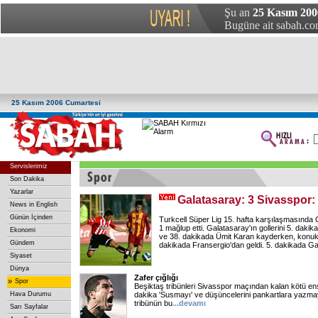
Şu an
25 Kasım 200
Bugüne ait sabah.com
25 Kasım 2006 Cumartesi
Servislerimiz
Son Dakika
Yazarlar
Galatasaray: 3 Sivasspor:
News in English
Günün İçinden
Turkcell Süper Lig 15. hafta karşılaşmasında 
1 mağlup etti. Galatasaray'ın gollerini 5. dakik
Ekonomi
ve 38. dakikada Ümit Karan kayderken, konuk 
Gündem
dakikada Fransergio'dan geldi. 5. dakikada G
Siyaset
Dünya
Zafer çığlığı
»
Spor
Beşiktaş tribünleri Sivasspor maçından kalan kötü enst
Hava Durumu
dakika 'Susmayı' ve düşüncelerini pankartlara yazmayı
tribünün bu
...
devamı
Sarı Sayfalar