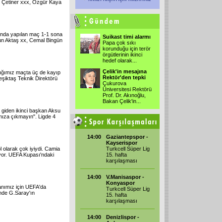
 Çetiner xxx, Özgür Kaya
sında yapılan maç 1-1 sona
Suikast timi alarmı
un Aktaş xx, Cemal Bingün
Papa çok sıkı
korunduğu için terör
örgütlerinin ikinci
hedef olarak...
Çelik'in mesajına
tığımız maçta üç de kayıp
Rektör'den tepki
 Beşiktaş Teknik Direktörü
Çukurova
Üniversitesi Rektörü
Prof. Dr. Akınoğlu,
Bakan Çelik'in...
 giden ikinci başkan Aksu
mıza çıkmayın". Ligde 4
14:00
Gaziantepspor -
Kayserispor
olarak çok iyiydi. Camia
Turkcell Süper Lig
yor. UEFA Kupası'ndaki
15. hafta
karşılaşması
14:00
V.Manisaspor -
Konyaspor
anımız için UEFA'da
Turkcell Süper Lig
nde G.Saray'ın
15. hafta
karşılaşması
14:00
Denizlispor -