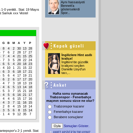
Aynı hassasiyeti
Bennett'a
gösterselerdi
1-0 yenildi.. Stat: 19 Mayıs
Spor...
at Samuk xxx Vestel
O
G
B
M
A
Y
P
4
8
4
2
30
13
28
5
7
6
2
28
17
27
İngilizlere Hint asıllı
5
7
4
4
21
15
25
kraliçe!
5
7
3
5
28
22
24
İngiltere'de güzellik
5
6
5
4
20
18
23
kraliçesi seçilen
5
4
10
1
21
15
22
Danielle Lloyd'un
5
6
3
6
18
17
21
tacı,...
5
5
6
4
17
19
21
4
6
2
6
17
17
20
4
4
7
3
18
13
19
5
4
6
5
13
14
18
5
5
3
7
15
21
18
Hafta sonu oynanacak
5
4
5
6
16
21
17
Trabzonspor - Fenerbahçe
4
4
4
6
15
17
16
maçının sonucu sizce ne olur?
4
4
3
7
11
16
15
4
2
8
4
15
18
14
Trabzonspor kazanır
4
3
5
6
8
15
14
Fenerbahçe kazanır
4
1
4
9
12
35
7
Berabere sonuçlanır
Sonuçları Göster
.
ntepspor'u 2-1 yendi. Stat: