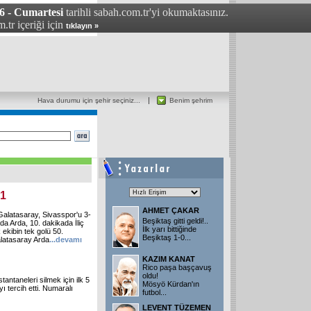
6 - Cumartesi
tarihli sabah.com.tr'yi okumaktasınız.
.tr içeriği için
tıklayın »
Hava durumu için şehir seçiniz...
Benim şehrim
 1
AHMET ÇAKAR
Galatasaray, Sivasspor'u 3-
Beşiktaş gitti geldi!..
ada Arda, 10. dakikada İliç
İlk yarı bittiğinde
ekibin tek golü 50.
Beşiktaş 1-0...
alatasaray Arda
...
devamı
KAZIM KANAT
Rico paşa başçavuş
oldu!
antaneleri silmek için ilk 5
Mösyö Kürdan'ın
 tercih etti. Numaralı
futbol...
LEVENT TÜZEMEN