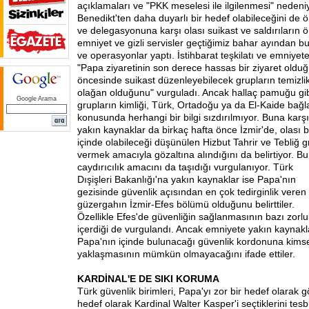
açıklamaları ve "PKK meselesi ile ilgilenmesi" nedeni
Benedikt'ten daha duyarlı bir hedef olabileceğini de 
ve delegasyonuna karşı olası suikast ve saldırıların
emniyet ve gizli servisler geçtiğimiz bahar ayından 
ve operasyonlar yaptı. İstihbarat teşkilatı ve emniyet
"Papa ziyaretinin son derece hassas bir ziyaret olduğ
öncesinde suikast düzenleyebilecek grupların temizli
olağan olduğunu" vurguladı. Ancak hallaç pamuğu gib
Google Arama
grupların kimliği, Türk, Ortadoğu ya da El-Kaide bağla
konusunda herhangi bir bilgi sızdırılmıyor. Buna kar
yakın kaynaklar da birkaç hafta önce İzmir'de, olası bir
içinde olabileceği düşünülen Hizbut Tahrir ve Tebliğ g
vermek amacıyla gözaltına alındığını da belirtiyor. Bu
caydırıcılık amacını da taşıdığı vurgulanıyor. Türk
Dışişleri Bakanlığı'na yakın kaynaklar ise Papa'nın
gezisinde güvenlik açısından en çok tedirginlik veren
güzergahın İzmir-Efes bölümü olduğunu belirttiler.
Özellikle Efes'de güvenliğin sağlanmasının bazı zorlu
içerdiği de vurgulandı. Ancak emniyete yakın kaynakl
Papa'nın içinde bulunacağı güvenlik kordonuna kims
yaklaşmasının mümkün olmayacağını ifade ettiler.
KARDİNAL'E DE SIKI KORUMA
Türk güvenlik birimleri, Papa'yı zor bir hedef olarak g
hedef olarak Kardinal Walter Kasper'i seçtiklerini tesbi