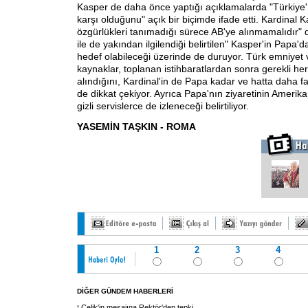
Kasper de daha önce yaptığı açıklamalarda "Türkiye'
karşı olduğunu" açık bir biçimde ifade etti. Kardinal K
özgürlükleri tanımadığı sürece AB'ye alınmamalıdır" 
ile de yakından ilgilendiği belirtilen" Kasper'in Papa'
hedef olabileceği üzerinde de duruyor. Türk emniyet v
kaynaklar, toplanan istihbaratlardan sonra gerekli her
alındığını, Kardinal'in de Papa kadar ve hatta daha f
de dikkat çekiyor. Ayrıca Papa'nın ziyaretinin Amerikan
gizli servislerce de izleneceği belirtiliyor.
YASEMİN TAŞKIN - ROMA
1
2
3
4
DİĞER GÜNDEM HABERLERİ
Çelik'in mesajına Rektör'den tepki