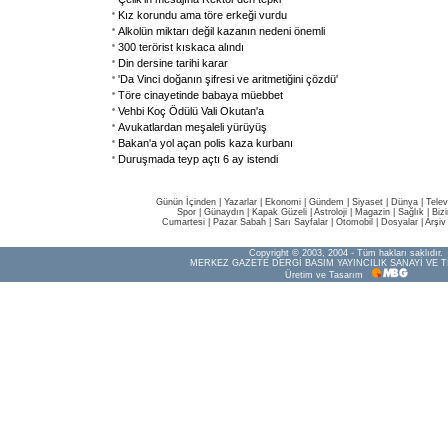
Kız korundu ama töre erkeği vurdu
Alkolün miktarı değil kazanın nedeni önemli
300 terörist kıskaca alındı
Din dersine tarihi karar
'Da Vinci doğanın şifresi ve aritmetiğini çözdü'
Töre cinayetinde babaya müebbet
Vehbi Koç Ödülü Vali Okutan'a
Avukatlardan meşaleli yürüyüş
Bakan'a yol açan polis kaza kurbanı
Duruşmada teyp açtı 6 ay istendi
Günün İçinden
|
Yazarlar
|
Ekonomi
|
Gündem
|
Siyaset
|
Dünya |
Telev
Spor
|
Günaydın
|
Kapak Güzeli
|
Astroloji
|
Magazin
|
Sağlık
|
Biz
Cumartesi
|
Pazar Sabah
|
Sarı Sayfalar
|
Otomobil
|
Dosyalar
|
Arşiv
Copyright © 2003, 2004 - Tüm hakları saklıdır.
MERKEZ GAZETE DERGİ BASIM YAYINCILIK SANAYİ VE T
Üretim ve Tasarım