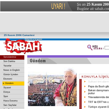
Şu an
25 Kasım 200
Bugüne ait sabah.com
25 Kasım 2006 Cumartesi
Servislerimiz
Son Dakika
Yazarlar
News in English
Günün İçinden
Ekonomi
Suikast timi alarm
»
Gündem
Papa da Bush gib
Siyaset
Bakan danışmanı k
Dünya
puttur
Spor
'Havaalanında den
Hava Durumu
TRT ile ERT'nin ca
Sarı Sayfalar
Türkiye ziyareti O