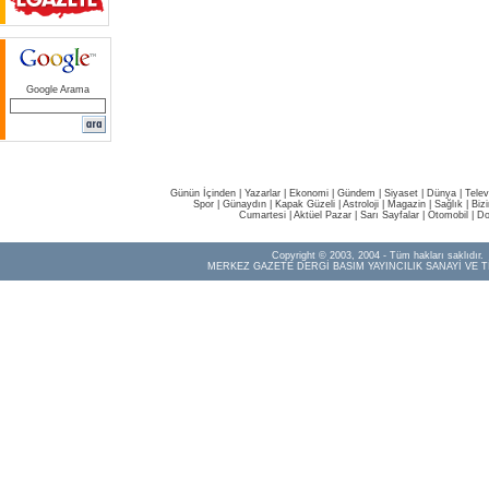
Google Arama
Günün İçinden
|
Yazarlar
|
Ekonomi
|
Gündem
|
Siyaset
|
Dünya |
Telev
Spor
|
Günaydın
|
Kapak Güzeli
|
Astroloji
|
Magazin
|
Sağlık
|
Biz
Cumartesi
|
Aktüel Pazar
|
Sarı Sayfalar
|
Otomobil
|
Do
Copyright © 2003, 2004 - Tüm hakları saklıdır.
MERKEZ GAZETE DERGİ BASIM YAYINCILIK SANAYİ VE T