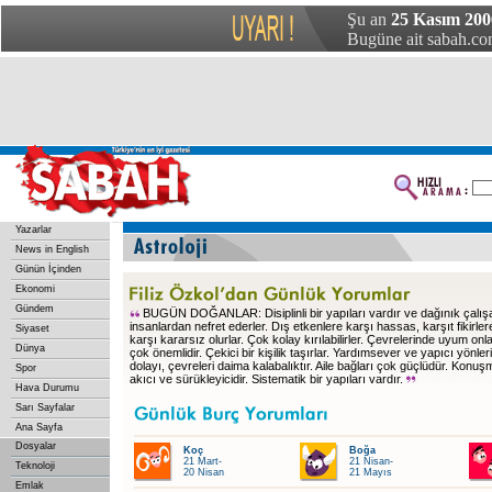
Şu an
25 Kasım 200
Bugüne ait sabah.com
Yazarlar
News in English
Günün İçinden
Ekonomi
Gündem
BUGÜN DOĞANLAR: Disiplinli bir yapıları vardır ve dağınık çalış
insanlardan nefret ederler. Dış etkenlere karşı hassas, karşıt fikirler
Siyaset
karşı kararsız olurlar. Çok kolay kırılabilirler. Çevrelerinde uyum onla
Dünya
çok önemlidir. Çekici bir kişilik taşırlar. Yardımsever ve yapıcı yönle
dolayı, çevreleri daima kalabalıktır. Aile bağları çok güçlüdür. Konuş
Spor
akıcı ve sürükleyicidir. Sistematik bir yapıları vardır.
Hava Durumu
Sarı Sayfalar
Ana Sayfa
Dosyalar
Koç
Boğa
21 Mart-
21 Nisan-
Teknoloji
20 Nisan
21 Mayıs
Emlak