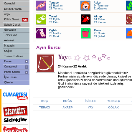
Yengeç
Aslan
Otomobil
22 Haziran-
24 Temmuz-
23 Temmuz
21 Ağustos
Detaylı Arama
Arşiv
Terazi
Akrep
Kültür Sanat
24 Eylül-
24 Ekim-
23 Ekim
23 Kasım
Sabah Çocuk
Günaydın
Oğlak
Kova
23 Aralık-
21 Ocak-
Televizyon
20 Ocak
19 Şubat
Astroloji
Magazin
Sağlık
Turizm Rehberi
Cuma
24 Kasım-22 Aralık
Cumartesi
Pazar Sabah
Maddesel konularda sezgilerinize güvenebilirsiniz.
Partnerinizin sizinle aynı düzeyde olması, kişisel ve
İşte İnsan
ortak çabalarınızı daha da verimli hale dönüştürebilir
Çizerler
Gizli inatçılığınız sayesinde isteklerinizde artış
gözlenecek.
KOÇ
BOĞA
İKİZLER
YENGEÇ
TERAZİ
AKREP
YAY
OĞLAK