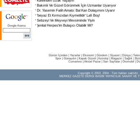
Kafeinden Uzak Yaşayın
Bakımlı Ve Güzel Görünmek İçin Uzmanlar Uyarıyor
Dr. Yasemin Fatih Amato: Bal Kan Dolaşımını Uyarır
'beyaz Et Kırmızıdan Kıymetlidir' Lafı Boş!
Sebzeyi Ve Meyveyi Mevsiminde Yiyin
'jenital Herpes'im Bulaşıcı Olabilir Mi?
Google Arama
Günün İçinden
|
Yazarlar
|
Ekonomi
|
Gündem
|
Siyaset
|
Dünya |
Telev
Spor
|
Günaydın
|
Kapak Güzeli
|
Astroloji
|
Magazin
|
Sağlık
|
Biz
Cumartesi
|
Aktüel Pazar
|
Sarı Sayfalar
|
Otomobil
|
Do
Copyright © 2003, 2004 - Tüm hakları saklıdır.
MERKEZ GAZETE DERGİ BASIM YAYINCILIK SANAYİ VE T