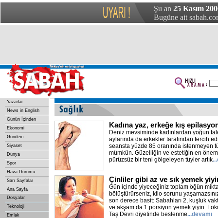
Şu an
25 Kasım 200
Bugüne ait sabah.com
Yazarlar
News in English
Günün İçinden
Kadına yaz, erkeğe kış epilasyo
Ekonomi
Deniz mevsiminde kadınlardan yoğun tale
Gündem
aylarında da erkekler tarafından tercih edi
seansta yüzde 85 oranında istenmeyen t
Siyaset
mümkün. Güzelliğin ve estetiğin en öneml
Dünya
pürüzsüz bir teni gölgeleyen tüyler artık
.
Spor
Hava Durumu
Çinliler gibi az ve sık yemek yiyi
Sarı Sayfalar
Gün içinde yiyeceğiniz toplam öğün miktarı
Ana Sayfa
bölüştürürseniz, kilo sorunu yaşamazsın
Dosyalar
son derece basit: Sabahları 2, kuşluk vakt
Teknoloji
ve akşam da 1 porsiyon yemek yiyin. Lokm
Taş Devri diyetinde beslenme
...devamı
Emlak