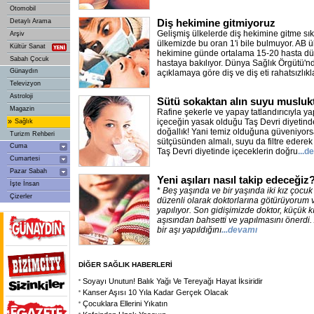
Otomobil
Diş hekimine gitmiyoruz
Detaylı Arama
Gelişmiş ülkelerde diş hekimine gitme sıkl
Arşiv
ülkemizde bu oran 1'i bile bulmuyor. AB ül
Kültür Sanat
hekimine günde ortalama 15-20 hasta düş
Sabah Çocuk
hastaya bakılıyor. Dünya Sağlık Örgütü'
Günaydın
açıklamaya göre diş ve diş eti rahatsızlıkla
Televizyon
Astroloji
Sütü sokaktan alın suyu muslukt
Magazin
Rafine şekerle ve yapay tatlandırıcıyla yap
»
içeceğin yasak olduğu Taş Devri diyetind
Sağlık
doğallık! Yani temiz olduğuna güveniyors
Turizm Rehberi
sütçüsünden almalı, suyu da filtre ederek
Cuma
Taş Devri diyetinde içeceklerin doğru
...d
Cumartesi
Pazar Sabah
Yeni aşıları nasıl takip edeceğiz
İşte İnsan
*
Beş yaşında ve bir yaşında iki kız çocu
Çizerler
düzenli olarak doktorlarına götürüyorum v
yapılıyor. Son gidişimizde doktor, küçük k
aşısından bahsetti ve yapılmasını önerdi
bir aşı yapıldığını
...devamı
DİĞER SAĞLIK HABERLERİ
Soyayı Unutun! Balık Yağı Ve Tereyağı Hayat İksiridir
Kanser Aşısı 10 Yıla Kadar Gerçek Olacak
Çocuklara Ellerini Yıkatın