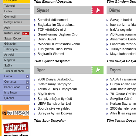
»
Dosyalar
Tüm Ekonomi Dosyaları
Tüm Gündem Dosy
Teknoloji
Emlak
Otomobil
Şemdinli iddianemesi
Savaşın bedeli
Detaylı Arama
Başbakan'ın Diyarbakır...
İsterseniz İran'da
Arşiv
TCK yürürlüğe girdi
Irak'ta seçimler
Kültür Sanat
Genelkurmay Başkanı Org.
AB Komisyonu'nun 
Sabah Çocuk
Derin Devlet
Almanya'da Başb
Günaydın
"Medeni Olun" tasarısı kabul...
Londra'da terör d
Türkiye'nin ulusal kimlik...
Türkiye Kehanetler
Televizyon
Başkanlık Sistemi
Maya kehanetleri
Astroloji
Magazin
Tüm Siyaset Dosyaları
Tüm Dünya Dosyal
Sağlık
Turizm Rehberi
Cuma
2006 Dünya Basketbol...
SABAH çalışanlar
Cumartesi
Galatasaray Şampiyon
Dünya Anıtlar Fo
Pazar Sabah
Torino 20. Kış Olimpiyatları
Akıllı hasta olmay
İşte İnsan
Büyük derbi
78. Oscar Ödülleri
Çizerler
Şampiyonluğun öyküsü
Sevgililer Günü
UEFA Şampiyonlar Ligi
Kurban Bayramını
Sporda şike ve şiddet
2006’da neler ol
Süreyya Ayhan Dosyası
Attila İlhan yaşamı
Tüm Spor Dosyaları
Tüm Yaşam Dosyal