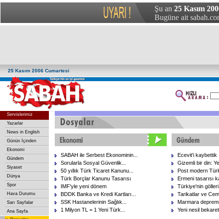
Şu an
25 Kasım 200
Bugüne ait sabah.com
25 Kasım 2006 Cumartesi
Servislerimiz
Yazarlar
News in English
Günün İçinden
Ekonomi
SABAH ile Serbest Ekonominin...
Ecevit'i kaybettik
Gündem
Sorularla Sosyal Güvenlik...
Gizemli bir din: Ye
Siyaset
50 yıllık Türk Ticaret Kanunu...
Post modern Türk
Dünya
Türk Borçlar Kanunu Tasarısı
Ermeni tasarısı ka
Spor
IMF'yle yeni dönem
Türkiye'nin göller
Hava Durumu
BDDK Banka ve Kredi Kartları...
Tarikatlar ve Cem
SSK Hastanelerinin Sağlık...
Marmara depremi
Sarı Sayfalar
1 Milyon TL = 1 Yeni Türk...
Yeni nesil bekaret
Ana Sayfa