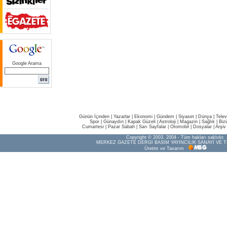
Google Arama
Günün İçinden
|
Yazarlar
|
Ekonomi
|
Gündem
|
Siyaset
|
Dünya |
Telev
Spor
|
Günaydın
|
Kapak Güzeli
|
Astroloji
|
Magazin
|
Sağlık
|
Biz
Cumartesi
|
Pazar Sabah
|
Sarı Sayfalar
|
Otomobil
|
Dosyalar
|
Arşiv
Copyright © 2003, 2004 - Tüm hakları saklıdır.
MERKEZ GAZETE DERGİ BASIM YAYINCILIK SANAYİ VE T
Üretim ve Tasarım