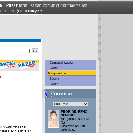
6 - Pazar
tarihli sabah.com.tr'yi okumaktasınız.
.tr içeriği için
tıklayın »
Cumartesi Yazarlar
Güncel
»
Yaşama Dair
Sinema
Gurme
PROF. DR. BENGİ
SEMERCİ
Sık görülen sorunlar
(1)
Sizlerden çok sık
n güzel ve seksi
gelen bazı
...
rumluluk hissi: "Her