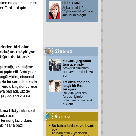
ilen bir olgun kadınım.
FİLİZ AKIN
r. Tabii dolapta
Aşka ne oldu?
"Aşka ne oldu?" diye
düşününce Aşık
...
rinden biri olan
 olduğunu söylüyor.
ğini de bilerek.
Yasallık çizgisinin
tam üzerinde
zelliği, seksiliğiyle
Makinist
filminden
gıpta etti. Ama yıllar
beri aykırı rollerin ve
zor
...
şegül Aldinç efsanesi
öyle bir sorumluluktu ki
TV dizisi tadında
sıcak bir Ege
 ve yine o baş döndürücü
hikâyesi
ya başladı. Biz de
Bu yılın yerli film
 şey dolaptaki eski
furyası içinde
anlaşılan bu tür filmler
sık sık
...
flama hikâyeniz nasıl
ünkü ben
bir genç kız oldum,
ak insana bazı
Bu kebaplarda kuyruk yağı
yok
Acıbadem'deki yerinden