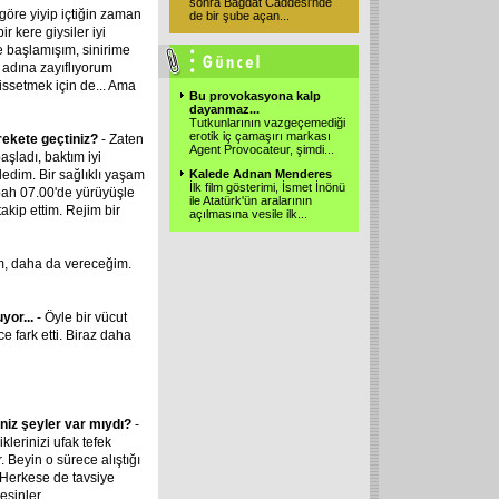
sonra Bağdat Caddesi'nde
göre yiyip içtiğin zaman
de bir şube açan
...
r kere giysiler iyi
e başlamışım, sinirime
adına zayıflıyorum
issetmek için de... Ama
Bu provokasyona kalp
dayanmaz...
Tutkunlarının vazgeçemediği
erotik iç çamaşırı markası
rekete geçtiniz?
- Zaten
Agent Provocateur, şimdi
...
aşladı, baktım iyi
dedim. Bir sağlıklı yaşam
Kalede Adnan Menderes
İlk film gösterimi, İsmet İnönü
ah 07.00'de yürüyüşle
ile Atatürk'ün aralarının
kip ettim. Rejim bir
açılmasına vesile ilk
...
im, daha da vereceğim.
yor...
- Öyle bir vücut
ce fark etti. Biraz daha
iniz şeyler var mıydı?
-
lerinizi ufak tefek
. Beyin o sürece alıştığı
 Herkese de tavsiye
esinler.