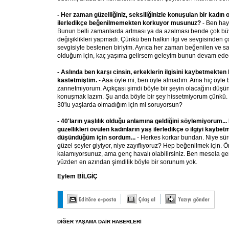
- Her zaman güzelliğiniz, seksiliğinizle konuşulan bir kadın 
ilerledikçe beğenilmemekten korkuyor musunuz?
- Ben hay
Bunun belli zamanlarda artması ya da azalması bende çok b
değişiklikleri yapmadı. Çünkü ben halkın ilgi ve sevgisinden ço
sevgisiyle beslenen biriyim. Ayrıca her zaman beğenilen ve sa
olduğum için, kaç yaşıma gelirsem geleyim bunun devam edec
- Aslında ben karşı cinsin, erkeklerin ilgisini kaybetmekte
kastetmiştim.
- Aaa öyle mi, ben öyle almadım. Ama hiç öyle b
zannetmiyorum. Açıkçası şimdi böyle bir şeyin olacağını düş
konuşmak lazım. Şu anda böyle bir şey hissetmiyorum çünkü. 
30'lu yaşlarda olmadığım için mi soruyorsun?
- 40'ların yaşlılık olduğu anlamına geldiğini söylemiyorum..
güzellikleri övülen kadınların yaş ilerledikçe o ilgiyi kaybe
düşündüğüm için sordum...
- Herkes korkar bundan. Niye sür
güzel şeyler giyiyor, niye zayıflıyoruz? Hep beğenilmek için.
kalamıyorsunuz, ama genç havalı olabilirsiniz. Ben mesela gen
yüzden en azından şimdilik böyle bir sorunum yok.
Eylem BİLGİÇ
DİĞER YAŞAMA DAİR HABERLERİ