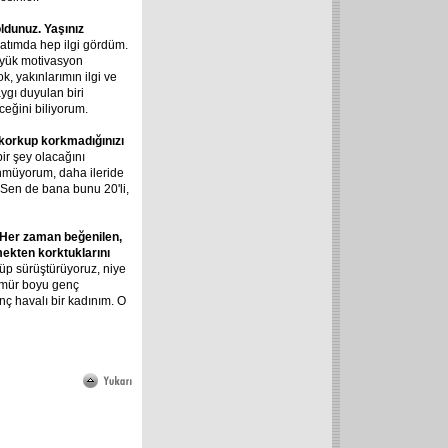
oldunuz. Yaşınız
atımda hep ilgi gördüm.
üyük motivasyon
k, yakınlarımın ilgi ve
ygı duyulan biri
eğini biliyorum.
n korkup korkmadığınızı
ir şey olacağını
ünmüyorum, daha ileride
Sen de bana bunu 20'li,
. Her zaman beğenilen,
tmekten korktuklarını
üp sürüştürüyoruz, niye
 Ömür boyu genç
ç havalı bir kadınım. O