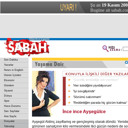
Şu an
19 Kasım 200
Bugüne ait sabah.com
Son Dakika
Yazarlar
News in English
Günün İçinden
'Güzellik tembelliğe izin vermiyor'
Ekonomi
'Her istediğimi yiyebiliyorum'
Gündem
Siyaset
'İyi sevgiliyimdir'
Dünya
'Sözümü sakınmam'
Spor
'Reddettiğim parada hiç gözüm kalmaz'
Hava Durumu
İnce ince Ayşegülce
Sarı Sayfalar
Ana Sayfa
Dosyalar
Ayşegül Aldinç zayıflamış ve gençleşmiş olarak döndü. Yenide
görünen sanatçının kilo vermesindeki itici gücün nedeni de so
Teknoloji