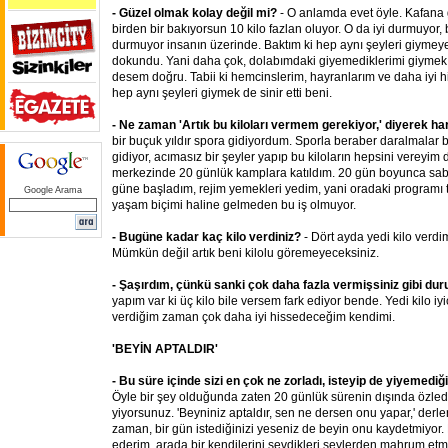
- Güzel olmak kolay değil mi?
- O anlamda evet öyle. Kafana 
birden bir bakıyorsun 10 kilo fazlan oluyor. O da iyi durmuyor, bi
durmuyor insanın üzerinde. Baktım ki hep aynı şeyleri giymey
dokundu. Yani daha çok, dolabımdaki giyemediklerimi giymek 
desem doğru. Tabii ki hemcinslerim, hayranlarım ve daha iyi h
hep aynı şeyleri giymek de sinir etti beni.
- Ne zaman 'Artık bu kiloları vermem gerekiyor,' diyerek ha
bir buçuk yıldır spora gidiyordum. Sporla beraber daralmalar b
gidiyor, acımasız bir şeyler yapıp bu kiloların hepsini vereyim 
merkezinde 20 günlük kamplara katıldım. 20 gün boyunca sab
güne başladım, rejim yemekleri yedim, yani oradaki programı ta
Google Arama
yaşam biçimi haline gelmeden bu iş olmuyor.
- Bugüne kadar kaç kilo verdiniz?
- Dört ayda yedi kilo verd
Mümkün değil artık beni kilolu göremeyeceksiniz.
- Şaşırdım, çünkü sanki çok daha fazla vermişsiniz gibi duru
yapım var ki üç kilo bile versem fark ediyor bende. Yedi kilo iyi
verdiğim zaman çok daha iyi hissedeceğim kendimi.
'BEYİN APTALDIR'
- Bu süre içinde sizi en çok ne zorladı, isteyip de yiyemediğ
Öyle bir şey olduğunda zaten 20 günlük sürenin dışında özledik
yiyorsunuz. 'Beyniniz aptaldır, sen ne dersen onu yapar,' derler
zaman, bir gün istediğinizi yeseniz de beyin onu kaydetmiyor.
ederim, arada bir kendilerini sevdikleri şeylerden mahrum etm