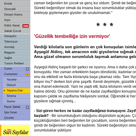
zaman beğenilen bir çocuk ve genç kız oldum. Şimdi de beğen
Emlak
Sürekli beğeniliyor olmak da insana bazı sorumluluklar yüklüyo
Otomobil
bekleyip giyilemeyen giysiler de unutulmamalı."
Detaylı Arama
Arşiv
Kültür Sanat
Sabah Çocuk
'Güzellik tembelliğe izin vermiyor'
Günaydın
Televizyon
Verdiği kilolarla son günlerin en çok konuşulan isimle
Astroloji
Ayşegül Aldinç, tek amacının eski giysilerine sığmak
Magazin
Ama güzel olmanın sorumluluk taşımak anlamına geldi
Sağlık
Turizm Rehberi
Ayşegül Aldinç başarılı bir şarkıcı ve oyuncu. Ama o daha çok gü
Cuma
konuşuldu. Her zaman erkeklerin başını döndürdü, kadınlar ona 
Cumartesi
onu da etkiledi ve fazla kilolarıyla başa çıkamaz oldu. Tam 'Ay
Yazarlar
bitiyor mu?' derken bizi yine şaşırttı. Kendi deyimiyle, güzellik 
Güncel
ona ihanet edemezdi. Yani ne yaptı etti, fazla kilolarını verdi
»
Yaşama Dair
haline döndü. Onu görenler de ne kadar zayıfladığını konuşma
kapısını çaldık ve zayıflama hikâyesini sorduk. Öğrendik ki her
Sinema
giysilere sığmak içinmiş...
Gurme
Pazar Sabah
- Sizi gören herkes ne kadar zayıfladığınızı konuşuyor. Zayı
İşte İnsan
başladı?
- Bir sorumluluğum olduğunu düşündüm açıkçası. Ç
Çizerler
küçüklüğümden beri beğenilen bir çocuktum, sonra beğenilen 
şimdi de beğenilen olgun bir kadınım. Sürekli beğeniliyor olm
sorumluluklar yüklüyor.