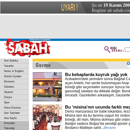
Şu an
19 Kasım 200
Bugüne ait sabah.com
Son Dakika
Yazarlar
News in English
Bu kebaplarda kuyruk yağı yok
Günün İçinden
Acıbadem'deki yerinden sonra Bağdat Ca
Ekonomi
açan Antebi, her yerde bulunmayan Arap k
böreği gibi seçenekler sunuyor. Ayrıca he
Gündem
gavurdağ salatası da dikkate değer. Bunda
Siyaset
önceydi. Gazeteden arkadaşım, Gaziante
Dünya
Spor
Bu 'misina'nın ucunda farklı mez
Hava Durumu
Deniz manzarasız bir balık lokantası, lezzet
Sarı Sayfalar
Misina tam da bu tanıma uygun bir rest
Ana Sayfa
böreği, dil rejin, Misina dolması gibi orijin
Dosyalar
Balığın sadece Boğaz'da yendiği günler ge
Bostancı-Maltepe sahil
...devamı
Teknoloji