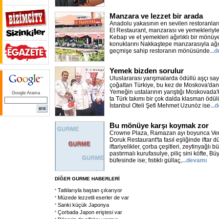
Manzara ve lezzet bir arada
Anadolu yakasının en sevilen restoranları
Et Restaurant, manzarası ve yemekleriyle 
Kebap ve et yemekleri ağırlıklı bir mönüy
konuklarını Nakkaştepe manzarasıyla ağırlı
geçmişe sahip restoranın mönüsünde
...
Yemek bizden sorulur
Uluslararası yarışmalarda ödüllü aşçı sayı
çoğaltan Türkiye, bu kez de Moskova'dan 
Yemeğin ustalarının yarıştığı Moskovada'k
Google Arama
ta Türk takımı bir çok dalda klasman ödü
İstanbul Oteli Şefi Mehmet Uzunöz ise
...
Bu mönüye karşı koymak zor
Crowne Plaza, Ramazan ayı boyunca Ver
Doruk Restaurant'ta fasıl eşliğinde iftar 
iftariyelikler, çorba çeşitleri, zeytinyağlı b
pastırmalı kurufasulye, piliç sini köfte, Bü
büfesinde ise; fıstıklı güllaç,
...devamı
DİĞER GURME HABERLERİ
Tatlılarıyla baştan çıkarıyor
Müzede lezzetli eserler de var
Sanki küçük Japonya
Çorbada Japon eriştesi var