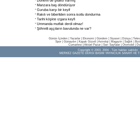
Dönerin de şifalısı varmış
Manzara baş döndürüyor
Guruba karşı bir keyif
Rakılı ve biberliden sonra isotlu dondurma
Tarihi köşkte ızgara keyfi
Ummanda mutfak derdi olmaz!
Şöhretli aşçıların bavulunda ne var?
Günün İçinden
|
Yazarlar
|
Ekonomi
|
Gündem
|
Siyaset
|
Dünya |
Telev
Spor
|
Günaydın
|
Kapak Güzeli
|
Astroloji
|
Magazin
|
Sağlık
|
Biz
Cumartesi
|
Aktüel Pazar
|
Sarı Sayfalar
|
Otomobil
|
Do
Copyright © 2003, 2004 - Tüm hakları saklıdır.
MERKEZ GAZETE DERGİ BASIM YAYINCILIK SANAYİ VE T