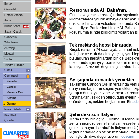
Emlak
Restoranında Ali Baba'nın...
Otomobil
Günlük yaşamın karışıklığından sıyrılmak 
Detaylı Arama
kilometrelerce yol kat etmeye gerek yok. İ
Arşiv
dakikalık bir vapur yolculuğu sonunda B
Kültür Sanat
vaat ediyor. Bunlardan biri de Ali Baba'
Sabah Çocuk
koşuşturma içinde bildiğimiz yollardan iş
Günaydın
Televizyon
Tek mekânda hepsi bir arada
Astroloji
Birçok restoran 24 saat faydalanılabilme
kafe, bar ve club da olmaya çalışıyor. Hep
Magazin
bulunduran mekânlardan biri de Bebek'te
Sağlık
ülkelerinde işini iyi yapan restoranın, müş
Turizm Rehberi
kalmıyor. Biraz adı duyulmuş olanlara bi
Cuma
Cumartesi
Ay ışığında romantik yemekler
Yazarlar
Taksim'de Cartoon Otel'in terasında yeni
Güncel
dünya mutfağından seçme yemekleri, ızgar
Yaşama Dair
şarap mönüsüyle hizmet veriyor. Öğreni
uğramaktan, eskiden oturduğum evlerin, ça
Sinema
önünden geçmekten hoşlanmam. Bir
...d
»
Gurme
Pazar Sabah
Şehirdeki son İtalyan
İşte İnsan
Mario Parisi'nin açtığı L'ultimo Di Mario R
Çizerler
zengin mönüsü ve nefis İtalyan lezzetleri
şöleni sunuyor. İstanbul'da İtalyan mutfağı
kişiler herhalde en az bir kez Mario Paris
yemişlerdir diye düşünüyorum.
devamı