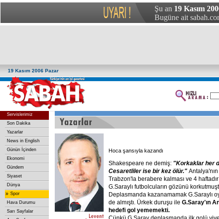
Şu an
19 Kasım 200
Bugüne ait sabah.com
19 Kasım 2006 Pazar
Servislerimiz
Son Dakika
Yazarlar
News in English
Günün İçinden
Hoca şansıyla kazandı
Ekonomi
Shakespeare ne demiş:
"Korkaklar
her
Gündem
Cesaretliler
ise
bir
kez
ölür."
Antalya'nın
Siyaset
Trabzon'la berabere kalması ve 4 haftadı
Dünya
G.Saraylı futbolcuların gözünü korkutmuşt
»
Spor
Deplasmanda kazanamamak G.Saraylı oy
de almıştı. Ürkek duruşu ile
G.Saray'ın
An
Hava Durumu
hedefi
gol
yememekti.
Sarı Sayfalar
Çünkü G.Saray deplasmanda ilk golü yi