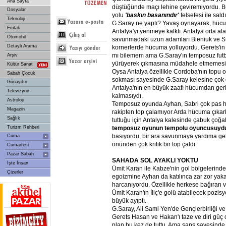
Ana Sayfa
düştüğünde maçı lehine çeviremiyordu. 
Dosyalar
yolu
'baskın
basanındır'
felsefesi ile sald
Teknoloji
G.Saray ne yaptı? Yavaş oynayarak, hücu
Emlak
Antalya'yı yenmeye kalktı. Antalya orta ala
Otomobil
savunmadaki uzun adamları Bieniuk ve St
Detaylı Arama
kornerlerde hücuma yolluyordu. Gerets'i
mı bilemem ama G.Saray'ın temposuz fu
Arşiv
yürüyerek çıkmasına müdahele etmemesi ş
Kültür Sanat
Oysa Antalya özellikle Cordoba'nın topu 
Sabah Çocuk
sokması sayesinde G.Saray kelesine çok
Günaydın
Antalya'nın en büyük zaafı hücumdan ger
Televizyon
kalmasıydı.
Astroloji
Temposuz oyunda Ayhan, Sabri çok pas ha
Magazin
rakipten top çalamıyor Arda hücuma çıkar
Sağlık
tuttuğu için Antalya kalesinde çabuk çoğa
Turizm Rehberi
temposuz
oyunun
tempolu
oyuncusuyd
basıyordu, bir ara savunmaya yardıma gel
Cuma
önünden çok kritik bir top çaldı.
Cumartesi
Pazar Sabah
SAHADA
SOL
AYAKLI
YOKTU
İşte İnsan
Ümit Karan ile Kabze'nin gol bölgelerind
Çizerler
egoizmine Ayhan da katılınca zar zor yak
harcanıyordu. Özellikle herkese bağıran
Ümit Karan'ın İliç'e golü atabilecek poz
büyük ayıptı.
G.Saray, Ali Sami Yen'de Gençlerbirliği v
Gerets Hasan ve Hakan'ı taze ve diri güç 
plan bu kez de tuttu. Ama şans sayesinde