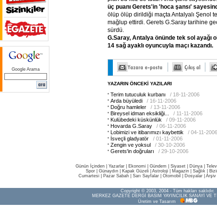
üç
puanı
Gerets'in
'hoca
şansı'
sayesin
ölüp ölüp dirildiği maçta Antalyalı Şenol te
mağlup ettirdi. Gerets G.Saray tarihine g
sürdü.
G.Saray,
Antalya
önünde
tek
sol
ayağı
o
14
sağ
ayaklı
oyuncuyla
maçı
kazandı.
Google Arama
YAZARIN ÖNCEKİ YAZILARI
Terim tutuculuk kurbanı
/ 18-11-2006
Arda büyüledi
/ 16-11-2006
Doğru hamleler
/ 13-11-2006
Bireysel idman eksikliği...
/ 11-11-2006
Kulübedeki küskünlük
/ 09-11-2006
Hovarda G.Saray
/ 06-11-2006
Lobimizi ve itibarımızı kaybettik
/ 04-11-200
İsveçli gladyatör
/ 01-11-2006
Zengin ve yoksul
/ 30-10-2006
Gerets'in doğruları
/ 29-10-2006
Günün İçinden
|
Yazarlar
|
Ekonomi
|
Gündem
|
Siyaset
|
Dünya |
Telev
Spor
|
Günaydın
|
Kapak Güzeli
|
Astroloji
|
Magazin
|
Sağlık
|
Biz
Cumartesi
|
Pazar Sabah
|
Sarı Sayfalar
|
Otomobil
|
Dosyalar
|
Arşiv
Copyright © 2003, 2004 - Tüm hakları saklıdır.
MERKEZ GAZETE DERGİ BASIM YAYINCILIK SANAYİ VE T
Üretim ve Tasarım