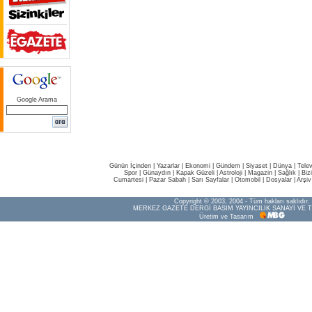
Google Arama
Günün İçinden
|
Yazarlar
|
Ekonomi
|
Gündem
|
Siyaset
|
Dünya |
Tele
Spor
|
Günaydın
|
Kapak Güzeli
|
Astroloji
|
Magazin
|
Sağlık
|
Biz
Cumartesi
|
Pazar Sabah
|
Sarı Sayfalar
|
Otomobil
|
Dosyalar
|
Arşiv
Copyright © 2003, 2004 - Tüm hakları saklıdır.
MERKEZ GAZETE DERGİ BASIM YAYINCILIK SANAYİ VE T
Üretim ve Tasarım