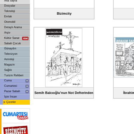
Ana Sayfa
Dosyalar
Teknoloji
Bizimcity
Emlak
Otomobil
Detaylı Arama
Arşiv
Kültür Sanat
Sabah Çocuk
Günaydın
Televizyon
Astroloji
Magazin
Sağlık
Turizm Rehberi
Cuma
Cumartesi
Pazar Sabah
Semih Balcıoğlu'nun Not Defterinden
İbrahim
İşte İnsan
»
Çizerler