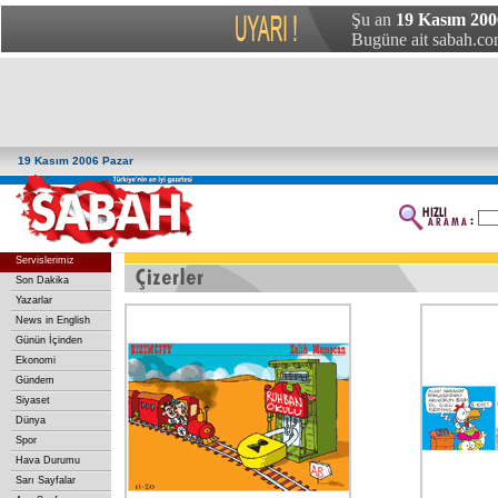
Şu an
19 Kasım 200
Bugüne ait sabah.com
19 Kasım 2006 Pazar
Servislerimiz
Son Dakika
Yazarlar
News in English
Günün İçinden
Ekonomi
Gündem
Siyaset
Dünya
Spor
Hava Durumu
Sarı Sayfalar