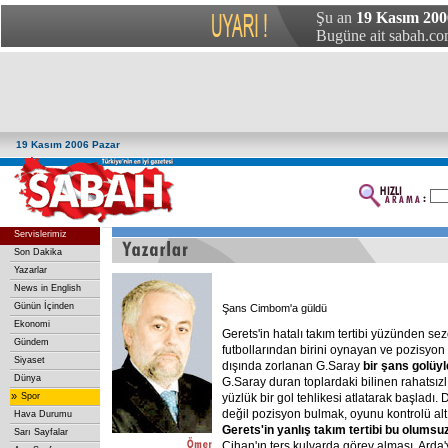
Şu an
19 Kasım 200
Bugüne ait sabah.com
19 Kasım 2006 Pazar
Servislerimiz
Son Dakika
Yazarlar
News in English
Günün İçinden
Şans Cimbom'a güldü
Ekonomi
Gerets'in hatalı takım tertibi yüzünden s
Gündem
futbollarından birini oynayan ve pozisyon 
Siyaset
dışında zorlanan G.Saray
bir
şans
golüyl
Dünya
G.Saray duran toplardaki bilinen rahatsız
»
Spor
yüzlük bir gol tehlikesi atlatarak başladı
değil pozisyon bulmak, oyunu kontrolü alt
Hava Durumu
Gerets'in
yanlış
takım
tertibi
bu
olumsuz
Sarı Sayfalar
Cihan'ın ters kulvarda görev alması, Arda'yı