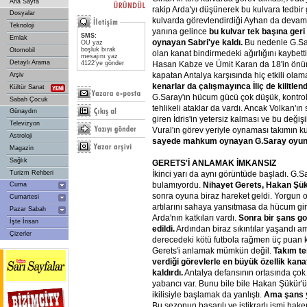
Ana Sayfa
rakip Arda'yı düşünerek bu kulvara tedbir g
Dosyalar
kulvarda görevlendirdiği Ayhan da devaml
Teknoloji
yanına gelince
bu
kulvar
tek
başına
geri
SMS:
Emlak
oynayan
Sabri'ye
kaldı.
Bu nedenle G.Sar
OU yaz
boşluk bırak
Otomobil
olan kanat bindirmedeki ağırlığını kaybetti
mesajını yaz
Detaylı Arama
4122'ye gönder
Hasan Kabze ve Ümit Karan da 18'in önün
kapatan Antalya karşısında hiç etkili olam
Arşiv
kenarlar
da
çalışmayınca
İliç
de
kilitlend
Kültür Sanat
G.Saray'ın hücum gücü çok düşük, kontrol 
Sabah Çocuk
tehlikeli ataklar da vardı. Ancak Volkan'ın
Günaydın
giren İdris'in yetersiz kalması ve bu deği
Televizyon
Vural'ın görev yeriyle oynaması takımın 
Astroloji
sayede
mahkum
oynayan
G.Saray
oyu
Magazin
Sağlık
GERETS'İ
ANLAMAK
İMKANSIZ
Turizm Rehberi
İkinci yarı da aynı görüntüde başladı. G.
bulamıyordu.
Nihayet
Gerets,
Hakan
Şük
Cuma
sonra oyuna biraz hareket geldi. Yorgun 
Cumartesi
artılarını sahaya yansıtmasa da hücum gir
Pazar Sabah
Arda'nın katkıları vardı.
Sonra
bir
şans
go
İşte İnsan
edildi.
Ardından biraz sıkıntılar yaşandı 
Çizerler
derecedeki kötü futbola rağmen üç puan k
Gerets'i anlamak mümkün değil.
Takım
te
verdiği
görevlerle
en
büyük
özellik
kana
kaldırdı.
Antalya defansının ortasında çok u
yabancı var. Bunu bile bile Hakan Şükür'
ikilisiyle başlamak da yanlıştı.
Ama
şans
Bu sezonun başarılı ve istikrarlı ismi hake