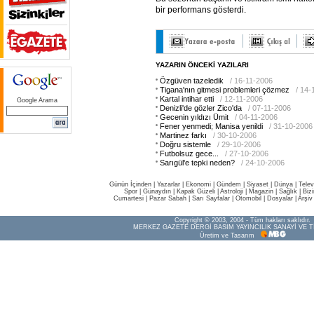
bir performans gösterdi.
YAZARIN ÖNCEKİ YAZILARI
Özgüven tazeledik
/ 16-11-2006
Tigana'nın gitmesi problemleri çözmez
/ 14-
Kartal intihar etti
/ 12-11-2006
Google Arama
Denizli'de gözler Zico'da
/ 07-11-2006
Gecenin yıldızı Ümit
/ 04-11-2006
Fener yenmedi; Manisa yenildi
/ 31-10-2006
Martinez farkı
/ 30-10-2006
Doğru sistemle
/ 29-10-2006
Futbolsuz gece...
/ 27-10-2006
Sarıgül'e tepki neden?
/ 24-10-2006
Günün İçinden
|
Yazarlar
|
Ekonomi
|
Gündem
|
Siyaset
|
Dünya |
Telev
Spor
|
Günaydın
|
Kapak Güzeli
|
Astroloji
|
Magazin
|
Sağlık
|
Biz
Cumartesi
|
Pazar Sabah
|
Sarı Sayfalar
|
Otomobil
|
Dosyalar
|
Arşiv
Copyright © 2003, 2004 - Tüm hakları saklıdır.
MERKEZ GAZETE DERGİ BASIM YAYINCILIK SANAYİ VE T
Üretim ve Tasarım