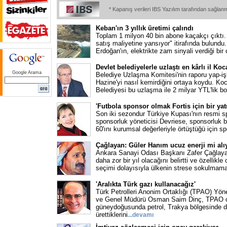
* Kapanış verileri IBS Yazılım tarafından sağlan
Keban'ın 3 yıllık üretimi çalındı
Toplam 1 milyon 40 bin abone kaçakçı çıktı
satış maliyetine yansıyor" itirafında bulund
Erdoğan'ın, elektrikte zam sinyali verdiği bi
Devlet belediyelerle uzlaştı en kârlı il Koca
Google Arama
Belediye Uzlaşma Komitesi'nin raporu yap-iş
Hazine'yi nasıl kemirdiğini ortaya koydu. Ko
Belediyesi bu uzlaşma ile 2 milyar YTL'lik b
'Futbola sponsor olmak Fortis için bir yat
Son iki sezondur Türkiye Kupası'nın resmi sp
sponsorluk yöneticisi Devriese, sponsorluk b
60'ını kurumsal değerleriyle örtüştüğü için s
Çağlayan: Güler Hanım ucuz enerji mi alı
Ankara Sanayi Odası Başkanı Zafer Çağlayan
daha zor bir yıl olacağını belirtti ve özellikl
seçimi dolayısıyla ülkenin strese sokulmamas
'Aralıkta Türk gazı kullanacağız'
Türk Petrolleri Anonim Ortaklığı (TPAO) Yö
ve Genel Müdürü Osman Saim Dinç, TPAO ol
güneydoğusunda petrol, Trakya bölgesinde 
ürettiklerini
...
devamı