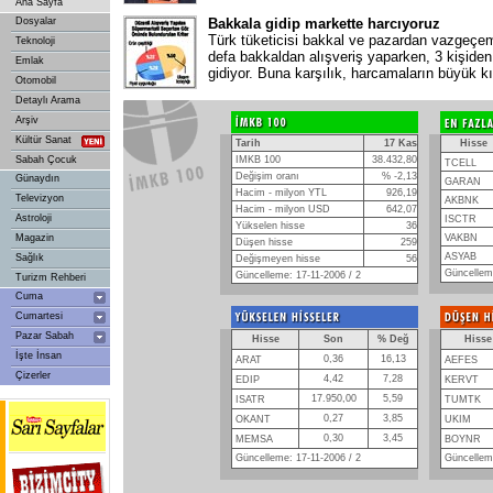
Ana Sayfa
Dosyalar
Bakkala gidip markette harcıyoruz
Türk tüketicisi bakkal ve pazardan vazgeçem
Teknoloji
defa bakkaldan alışveriş yaparken, 3 kişiden 
Emlak
gidiyor. Buna karşılık, harcamaların büyük k
Otomobil
Detaylı Arama
Arşiv
Kültür Sanat
Tarih
17 Kas
Hisse
Sabah Çocuk
IMKB 100
38.432,80
TCELL
Değişim oranı
% -2,13
Günaydın
GARAN
Hacim - milyon YTL
926,19
Televizyon
AKBNK
Hacim - milyon USD
642,07
Astroloji
ISCTR
Yükselen hisse
36
Magazin
VAKBN
Düşen hisse
259
ASYAB
Sağlık
Değişmeyen hisse
56
Güncelleme
Güncelleme: 17-11-2006 / 2
Turizm Rehberi
Cuma
Cumartesi
Pazar Sabah
Hisse
Son
% Değ
Hisse
İşte İnsan
0,36
16,13
ARAT
AEFES
Çizerler
4,42
7,28
EDIP
KERVT
17.950,00
5,59
ISATR
TUMTK
0,27
3,85
OKANT
UKIM
0,30
3,45
MEMSA
BOYNR
Güncelleme: 17-11-2006 / 2
Güncelleme