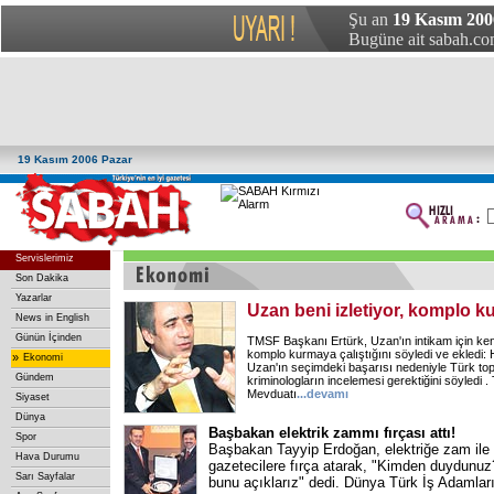
Şu an
19 Kasım 200
Bugüne ait sabah.com
19 Kasım 2006 Pazar
Servislerimiz
Son Dakika
Yazarlar
Uzan beni izletiyor, komplo k
News in English
Günün İçinden
TMSF Başkanı Ertürk, Uzan'ın intikam için kend
komplo kurmaya çalıştığını söyledi ve ekledi: 
»
Ekonomi
Uzan'ın seçimdeki başarısı nedeniyle Türk topl
Gündem
kriminologların incelemesi gerektiğini söyledi .
Mevduatı
...
devamı
Siyaset
Dünya
Başbakan elektrik zammı fırçası attı!
Spor
Başbakan Tayyip Erdoğan, elektriğe zam ile il
Hava Durumu
gazetecilere fırça atarak, "Kimden duydunuz?
Sarı Sayfalar
bunu açıklarız" dedi. Dünya Türk İş Adamları