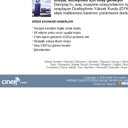
İmtiyaz sözleşmesi için onay gerekiyor
Danıştay'ın, araç muayene istasyonlarının öze
onaylayan Özelleştirme Yüksek Kurulu (ÖYK) 
idare mahkemesi kararının yürütmesini durd
DİĞER EKONOMİ HABERLERİ
Yuropet kendine İngiliz ortak buldu
18 milyon yolcu ucuz uçağa koştu
2 bini aşkın gösterici G20'yi protesto etti
Stratejik satışa Bush onayı
Visa CEO'su görevi bıraktı
Şirketlerden
Günün İçinden
|
Yazarlar
|
Ekonomi
|
Gündem
|
Siyaset
|
Dünya |
Telev
Spor
|
Günaydın
|
Kapak Güzeli
|
Astroloji
|
Magazin
|
Sağlık
|
Biz
Cumartesi
|
Pazar Sabah
|
Sarı Sayfalar
|
Otomobil
|
Dosyalar
|
Arşiv
Copyright © 2003-2006 Tüm hakları s
MERKEZ GAZETE DERGİ BASIM YAYINCILIK SAN
Üretim ve Tasarım