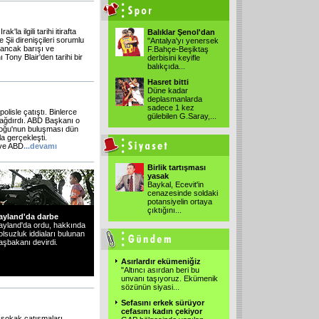
la ilgili tarihi itirafta
Balıklar Şenol'dan
 Şii direnişçileri sorumlu
"Antalya'yı yenersek
, ancak barışı ve
F.Bahçe-Beşiktaş
ony Blair'den tarihi bir
derbisini keyifle
balıkçıda...
Hasret bitti
Düne kadar
deplasmanlarda
sadece 1 kez
lisle çatıştı. Binlerce
gülebilen G.Saray,...
yağdırdı. ABD Başkanı o
 Doğu'nun buluşması dün
a gerçekleşti.
 ve ABD
...
devamı
Birlik tartışması
yasak
Baykal, Ecevit'in
cenazesinde soldaki
potansiyelin ortaya
çıktığını...
ayland'da darbe
ayland'da ordu, hakkında
olsuzluk iddiaları bulunan
aşbakanı devirdi.
Asırlardır ekümeniğiz
"Altıncı asırdan beri bu
unvanı taşıyoruz. Ekümenik
sözünün siyasi...
Sefasını erkek sürüyor
cefasını kadın çekiyor
 sokak çatışmaları