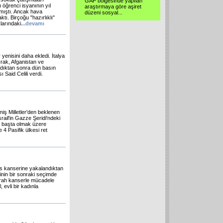
GAP bölgesinde yapılan
öğrenci isyanının yıl
araştırmaya göre aşiret
amıştı. Ancak hava
düzeni sosyal...
ktı. Birçoğu "hazırlıklı"
larındaki
...
devamı
nisini daha ekledi. İtalya
rak, Afganistan ve
ldıktan sonra dün basın
Said Celili verdi.
şmiş Milletler'den beklenen
rail'in Gazze Şeridi'ndeki
n başta olmak üzere
 4 Pasifik ülkesi ret
öğüs kanserine yakalandıktan
inin bir sonraki seçimde
Sarah kanserle mücadele
 evli bir kadınla