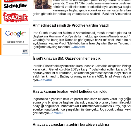
yaşandı. Oysa 1973'te cunta yönetimine karşı başlayan 
dönümü ve ölenler konser etkinlikleriyle anılmaya başl
kararmaya başladığında etkinlikler yerini gösterilere bıra
gelen göstericiler polise taş ve sopalarla saldırdı. Başkent Atina sokak
Ahmedinecad şimdi de Prodi'ye yardım 'yazdı'
İran Cumhurbaşkanı Mahmud Ahmedinecad, meşhur mektuplarına bir ye
Başbakanı Romano Prodi'ye de bir mektup gönderen Ahmedinecad, "I
Ortadoğu'da barış için Roma ile görüşmeye hazırım" dedi. Mektubu a
Google Arama
açıklaması yapan Prodi "Mektubu bana İran Dışişleri Bakan Yardımcısı 
İçeriğinde diyalog taahhüdü
...
devamı
İsrail'i kınayan BM: Gazze'den hemen çık
İsrail'in Filistin'deki eylemlerine karşı sessiz kalmakla eleştirilen Birle
karar çıktı. Genel Kurul'da 156'ya karşı 7 oyla kabul edilen kararda "İs
operasyonlarını durdurması, askerlerini çekmesi" istendi. Beyt Hanu
saldırılar kınandı... Bağlayıcı olmayan karara ABD, İsrail, Avustralya ile
oyu
...
devamı
Hasta karısını bırakan vekil koltuğundan oldu
İngiltere'de siyasilere halk ve partisi inanılmaz bir ders verdi. Eşi g
sonra onu bırakıp bir başkasıyla aşk yaşadığı ortaya çıkan milletvekil
adaylığı engellendi. Muhafazakar Parti milletvekili James Gray, eşi 
ederken onu bırakınca şimşekleri üstüne çekti. Üç çocuk babası vekil,
görüşmeye
...
devamı
Anayasa yargıçlarına zehirli kurabiye saldırısı