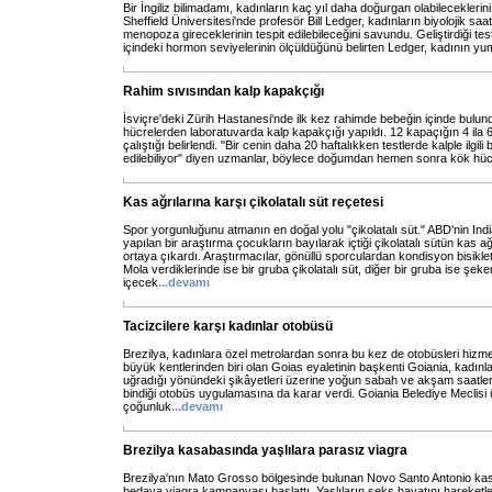
Bir İngiliz bilimadamı, kadınların kaç yıl daha doğurgan olabileceklerini 
Sheffield Üniversitesi'nde profesör Bill Ledger, kadınların biyolojik sa
menopoza gireceklerinin tespit edilebileceğini savundu. Geliştirdiği test
içindeki hormon seviyelerinin ölçüldüğünü belirten Ledger, kadının yu
Rahim sıvısından kalp kapakçığı
İsviçre'deki Zürih Hastanesi'nde ilk kez rahimde bebeğin içinde bulun
hücrelerden laboratuvarda kalp kapakçığı yapıldı. 12 kapaçığın 4 ila 6
çalıştığı belirlendi. "Bir cenin daha 20 haftalıkken testlerde kalple ilgili 
edilebiliyor" diyen uzmanlar, böylece doğumdan hemen sonra kök hüc
Kas ağrılarına karşı çikolatalı süt reçetesi
Spor yorgunluğunu atmanın en doğal yolu "çikolatalı süt." ABD'nin Indi
yapılan bir araştırma çocukların bayılarak içtiği çikolatalı sütün kas ağr
ortaya çıkardı. Araştırmacılar, gönüllü sporculardan kondisyon bisikletl
Mola verdiklerinde ise bir gruba çikolatalı süt, diğer bir gruba ise şeker
içecek
...
devamı
Tacizcilere karşı kadınlar otobüsü
Brezilya, kadınlara özel metrolardan sonra bu kez de otobüsleri hizm
büyük kentlerinden biri olan Goias eyaletinin başkenti Goiania, kadınla
uğradığı yönündeki şikâyetleri üzerine yoğun sabah ve akşam saatle
bindiği otobüs uygulamasına da karar verdi. Goiania Belediye Meclisi
çoğunluk
...
devamı
Brezilya kasabasında yaşlılara parasız viagra
Brezilya'nın Mato Grosso bölgesinde bulunan Novo Santo Antonio kas
bedava viagra kampanyası başlattı. Yaşlıların seks hayatını hareket