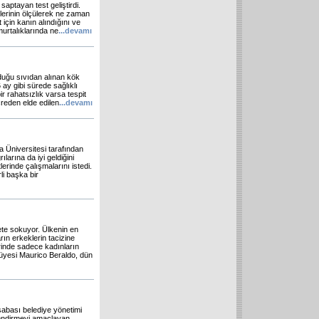
saptayan test geliştirdi.
atlerinin ölçülerek ne zaman
 için kanın alındığını ve
murtalıklarında ne
...
devamı
duğu sıvıdan alınan kök
 ay gibi sürede sağlıklı
bir rahatsızlık varsa tespit
reden elde edilen
...
devamı
a Üniversitesi tarafından
ılarına da iyi geldiğini
erinde çalışmalarını istedi.
li başka bir
ete sokuyor. Ülkenin en
rın erkeklerin tacizine
rinde sadece kadınların
 üyesi Maurico Beraldo, dün
abası belediye yönetimi
lendirmeyi amaçlayan