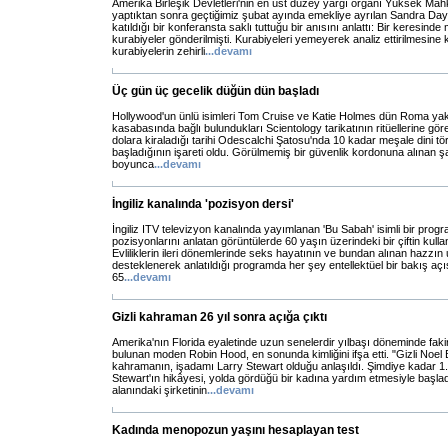
Amerika Birleşik Devletleri'nin en üst düzey yargı organı Yüksek Mah
yaptıktan sonra geçtiğimiz şubat ayında emekliye ayrılan Sandra D
katıldığı bir konferansta saklı tuttuğu bir anısını anlattı: Bir keresi
kurabiyeler gönderilmişti. Kurabiyeleri yemeyerek analiz ettirilmesine 
kurabiyelerin zehirli
...
devamı
Üç gün üç gecelik düğün dün başladı
Hollywood'un ünlü isimleri Tom Cruise ve Katie Holmes dün Roma yak
kasabasında bağlı bulundukları Scientology tarikatının ritüellerine göre 
dolara kiraladığı tarihi Odescalchi Şatosu'nda 10 kadar meşale dini tör
başladığının işareti oldu. Görülmemiş bir güvenlik kordonuna alınan ş
boyunca
...
devamı
İngiliz kanalında 'pozisyon dersi'
İngiliz ITV televizyon kanalında yayımlanan 'Bu Sabah' isimli bir prog
pozisyonlarını anlatan görüntülerde 60 yaşın üzerindeki bir çiftin kullan
Evliliklerin ileri dönemlerinde seks hayatının ve bundan alınan hazzın
desteklenerek anlatıldığı programda her şey entellektüel bir bakış aç
65
...
devamı
Gizli kahraman 26 yıl sonra açığa çıktı
Amerika'nın Florida eyaletinde uzun senelerdir yılbaşı döneminde fak
bulunan moden Robin Hood, en sonunda kimliğini ifşa etti. "Gizli Noel 
kahramanın, işadamı Larry Stewart olduğu anlaşıldı. Şimdiye kadar 1.
Stewart'ın hikâyesi, yolda gördüğü bir kadına yardım etmesiyle başlad
alanındaki şirketinin
...
devamı
Kadında menopozun yaşını hesaplayan test