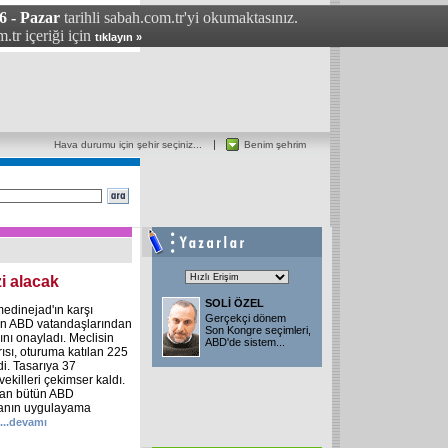
6 - Pazar
tarihli sabah.com.tr'yi okumaktasınız.
.tr içeriği için
tıklayın »
Hava durumu için şehir seçiniz...
Benim şehrim
i alacak
SOLİ ÖZEL
dinejad'ın karşı
Gerçekçi dönem
ün ABD vatandaşlarından
Son Kongre seçimleri,
ını onayladı. Meclisin
ABD'de sistem...
sı, oturuma katılan 225
di. Tasarıya 37
tvekilleri çekimser kaldı.
apan bütün ABD
sanın uygulayama
...
devamı