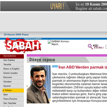
Şu an
19 Kasım 200
Bugüne ait sabah.com
19 Kasım 2006 Pazar
Servislerimiz
Son Dakika
Yazarlar
İran ABD'lilerden parmak iz
News in English
Günün İçinden
İran meclisi, Cumhurbaşkanı Mahmud Ahme
çıkmasına rağmen ülkeye giriş yapan büt
Ekonomi
parmak izi alınmasına ilişkin kanun tasarıs
Gündem
bugünkü oturumunda oylanan kanun tasarı
Siyaset
milletvekilinden 158'inin oyuyla kabul edil
»
Dünya
milletvekili karşı oy kullanırken diğer mille
Kabul edilen tasarıya göre, İran'a giriş y
Spor
vatandaşlarından parmak izi alınacak.Ya
Hava Durumu
geçirilebilmesi için Anayasayı Koruyucular
Sarı Sayfalar