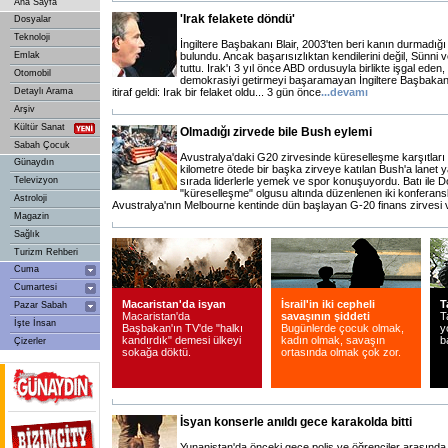
Ana Sayfa
'Irak felakete döndü'
Dosyalar
Teknoloji
İngiltere Başbakanı Blair, 2003'ten beri kanın durmadığı Irak'
Emlak
bulundu. Ancak başarısızlıktan kendilerini değil, Sünni ve
tuttu. Irak'ı 3 yıl önce ABD ordusuyla birlikte işgal eden
Otomobil
demokrasiyi getirmeyi başaramayan İngiltere Başbakanı T
Detaylı Arama
itiraf geldi: Irak bir felaket oldu... 3 gün önce
...
devamı
Arşiv
Kültür Sanat
Olmadığı zirvede bile Bush eylemi
Sabah Çocuk
Avustralya'daki G20 zirvesinde küreselleşme karşıtları po
Günaydın
kilometre ötede bir başka zirveye katılan Bush'a lanet 
Televizyon
sırada liderlerle yemek ve spor konuşuyordu. Batı ile
"küreselleşme" olgusu altında düzenlenen iki konferansl
Astroloji
Avustralya'nın Melbourne kentinde dün başlayan G-20 finans zirvesi
Magazin
Sağlık
Turizm Rehberi
Cuma
Cumartesi
Macaristan'da isyan
İsrail'in iki cepheli
T
Pazar Sabah
Macaristan'da
savaşının şiddeti
T
İşte İnsan
Başbakan'ın TV'de "halkı
Bugünlerde çocuk olmak,
y
kandırdık" demesi ülkeyi
kadın olmak, savaşın
b
Çizerler
sokağa döktü.
ortasında olmak çok zor.
İsyan konserle anıldı gece karakolda bitti
Yunanistan'da önceki gece polis ve öğrenciler arasında