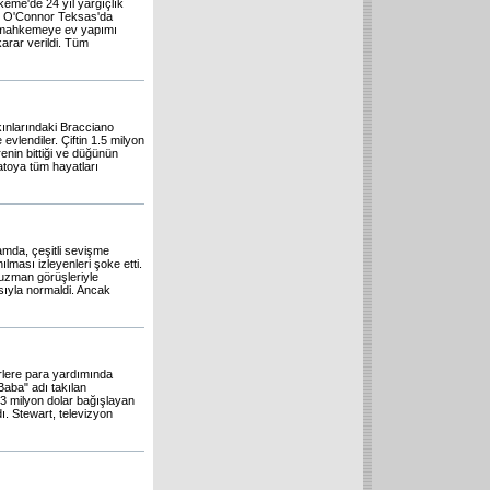
keme'de 24 yıl yargıçlık
ay O'Connor Teksas'da
nde mahkemeye ev yapımı
karar verildi. Tüm
ınlarındaki Bracciano
evlendiler. Çiftin 1.5 milyon
enin bittiği ve düğünün
atoya tüm hayatları
ramda, çeşitli sevişme
ılması izleyenleri şoke etti.
 uzman görüşleriyle
ısıyla normaldi. Ancak
irlere para yardımında
Baba" adı takılan
3 milyon dolar bağışlayan
ı. Stewart, televizyon