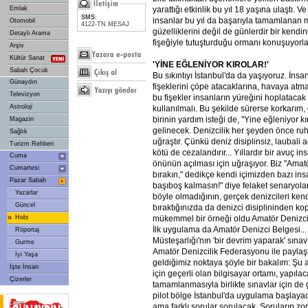
Emlak
yarattığı etkinlik bu yıl 18 yaşına ulaştı. Ve
SMS:
insanlar bu yıl da başarıyla tamamlanan 
Otomobil
4122-TN MESAJ
güzelliklerini değil de günlerdir bir kendini
Detaylı Arama
fişeğiyle tutuşturduğu ormanı konuşuyorlar
Arşiv
Kültür Sanat
'YİNE EĞLENİYOR KIROLAR!'
Sabah Çocuk
Bu sıkıntıyı İstanbul'da da yaşıyoruz. İnsa
Günaydın
fişeklerini çöpe atacaklarına, havaya atma
Televizyon
bu fişekler insanların yüreğini hoplatacak '
Astroloji
kullanılmalı. Bu şekilde sürerse korkarım,
birinin yardım isteği de, "Yine eğleniyor 
Magazin
gelinecek. Denizcilik her şeyden önce ruh
Sağlık
uğraştır. Çünkü deniz disiplinsiz, laubali
Turizm Rehberi
kötü de cezalandırır... Yıllardır bir avuç i
Cuma
önünün açılması için uğraşıyor. Biz "Amatö
Cumartesi
bırakın," dedikçe kendi içimizden bazı in
Pazar Sabah
başıboş kalmasın!" diye felaket senaryolar
Yazarlar
böyle olmadığının, gerçek denizcileri ken
Güncel
bıraktığınızda da denizci disiplininden k
»
Hobi
mükemmel bir örneği oldu Amatör Denizci
İlk uygulama da Amatör Denizci Belgesi...
Röportaj
Müsteşarlığı'nın 'bir devrim yaparak' sına
Gurme
Amatör Denizcilik Federasyonu ile payl
İyi Yaşa
geldiğimiz noktaya şöyle bir bakalım: Şu
İşte İnsan
için geçerli olan bilgisayar ortamı, yapıl
Çizerler
tamamlanmasıyla birlikte sınavlar için de
pilot bölge İstanbul'da uygulama başlaya
ama farklı sorular sorulacak. Soruların zo