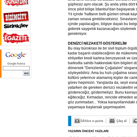
şüphesiz aynı olacak. Şu anda yılda dört
önce pilot bölge İstanbul'dan başlayarak s
Yıl içinde 'haftanın belli günleri olmak ka
zaman sınava girebileceksiniz. Sınavların
içinde yapılacağını, bilgiye dayalı bu be
giderek saygınlık kazanacağını söylemek 
gerekmiyor.
DENİZCİ NEZAKETİ GÖSTERELİM
Bu olay bürokrasi ile bir sivil toplum örgüt
kadar başarılı olabileceğinin de mükemmel
ehliyetler kredi kartına benzeyecek ve üz
barkodla sahibi hakkındaki tüm bilgileri 
Google Arama
dönersek "Denizlerde Çoğalalım" sloganı
söyleyebiliriz. Ama bu hızlı çoğalma sırasın
kültürü yeterince alamamış kişiler de cam
görev hepimizin. Yarışlarda da, seyir esna
yatarken de gereken denizci nezaketini ve 
göstereceğiz, göstermeliyiz. Bunu kavray
eğiteceğiz. Kırmadan, rencide etmeden am
göz yummadan... Yoksa karayollarındaki sı
yaşamaya başlarsak şaşırmayalım.
YAZARIN ÖNCEKİ YAZILARI