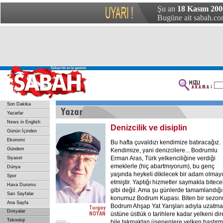
Şu an
18 Kasım 200
Bugüne ait sabah.com
Son Dakika
Yazarlar
News in English
Denizcilik ve disiplin
Günün İçinden
Ekonomi
Bu hafta çuvaldızı kendimize batıracağız.
Gündem
Kendimize, yani denizcilere... Bodrumlu
Erman Aras, Türk yelkenciliğine verdiği
Siyaset
emeklerle (hiç abartmıyorum), bu genç
Dünya
yaşında heykeli dikilecek bir adam olmay
Spor
etmiştir. Yaptığı hizmetler saymakla bitece
Hava Durumu
gibi değil. Ama şu günlerde tamamlandığı 
Sarı Sayfalar
konumuz Bodrum Kupası. Biten bir sezon
Ana Sayfa
Bodrum Ahşap Yat Yarışları adıyla uzatma
Dosyalar
üstüne üstlük o tarihlere kadar yelkeni di
Teknoloji
bile takmaktan üşenenlere yelken bastır