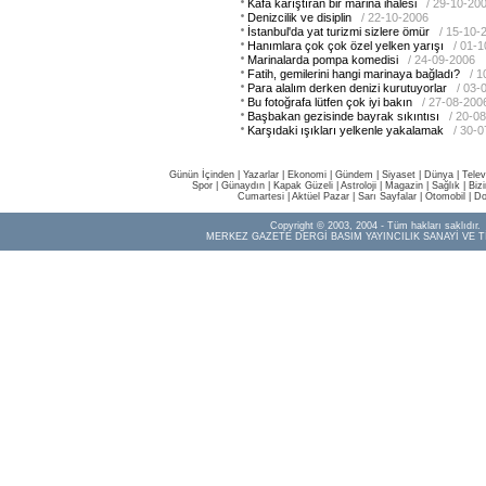
Kafa karıştıran bir marina ihalesi
/ 29-10-20
Denizcilik ve disiplin
/ 22-10-2006
İstanbul'da yat turizmi sizlere ömür
/ 15-10-
Hanımlara çok çok özel yelken yarışı
/ 01-
Marinalarda pompa komedisi
/ 24-09-2006
Fatih, gemilerini hangi marinaya bağladı?
/ 
Para alalım derken denizi kurutuyorlar
/ 03-
Bu fotoğrafa lütfen çok iyi bakın
/ 27-08-200
Başbakan gezisinde bayrak sıkıntısı
/ 20-0
Karşıdaki ışıkları yelkenle yakalamak
/ 30-
Günün İçinden
|
Yazarlar
|
Ekonomi
|
Gündem
|
Siyaset
|
Dünya |
Telev
Spor
|
Günaydın
|
Kapak Güzeli
|
Astroloji
|
Magazin
|
Sağlık
|
Biz
Cumartesi
|
Aktüel Pazar
|
Sarı Sayfalar
|
Otomobil
|
Do
Copyright © 2003, 2004 - Tüm hakları saklıdır.
MERKEZ GAZETE DERGİ BASIM YAYINCILIK SANAYİ VE T