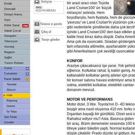
bir arazi aracı olan Toyota
Emlak
Land Cruiser100' ün 'küçük
SMS:
Otomobil
4122-FA MESAJ
mirasçısı' aslında. Hem
Detaylı Arama
boyutlarıyla, hem fiyatıyla, hem de gücüy
Arşiv
'yavrusu' ve Land Cruiser'in yüzünün çok e
Kültür Sanat
gibi nedenlerle şimdilerde daha çok terci
Sabah Çocuk
içinde Land Cruiser100' den bazı etkil
Günaydın
kalite hissi biraz daha düşük. Daha Ameri
Ama çok da oyuncaklı. Sıradan göstergele
Televizyon
tam ortasında altimetre, ayarlanabilir yük
Astroloji
gibi Amerikalıların çok sevdiği oyuncaklar 
Magazin
Sağlık
KONFOR
Turizm Rehberi
Araziye çıkacaksanız işe yarar. Yok şehird
Cuma
eğlence. Koltuklar rahat. İç kabin geniş. 
Cumartesi
katlanabilir koltuklar geniş aileler için pra
Pazar Sabah
bir konser salonu havası estirmiyor ama b
Yazarlar
ısıtma, elektrikli koltuklar, elektrikli camlar
donanım mevcut.
Güncel
»
Hobi
MOTOR VE PERFORMANS
Röportaj
Motor dizel. 3 litre. Toyota'nın D- 4D tekno
Gurme
beygir ama nasıl oluyorsa 410 nm. torku va
İyi Yaşa
Dışardan bayağı bir gürültülü. Dizel sesi i
İşte İnsan
Rahatsız ediyor mu? Asla. Basınca giden
Çizerler
bir araç. Bizim denemeler sırasında 100 
litreye yakın tüketim yaptı. Normal kulla
düşük çıkabilir. Prado düzde iyi gidiyor. 