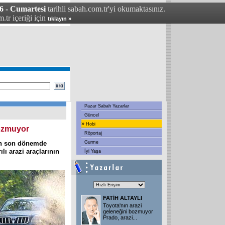
6 - Cumartesi
tarihli sabah.com.tr'yi okumaktasınız.
.tr içeriği için
tıklayın »
Pazar Sabah Yazarlar
Güncel
»
Hobi
bozmuyor
Röportaj
rın son dönemde
Gurme
lı arazi araçlarının
İyi Yaşa
FATİH ALTAYLI
Toyota'nın arazi
geleneğini bozmuyor
Prado, arazi
...