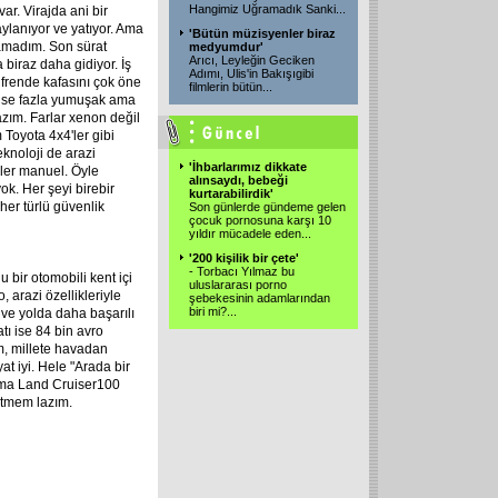
Hangimiz Uğramadık Sanki
...
 var. Virajda ani bir
ylanıyor ve yatıyor. Ama
'Bütün müzisyenler biraz
amadım. Son sürat
medyumdur'
Arıcı, Leyleğin Geciken
biraz daha gidiyor. İş
Adımı, Ulis'in Bakışıgibi
 frende kafasını çok öne
filmlerin bütün
...
 ise fazla yumuşak ama
azım. Farlar xenon değil
 Toyota 4x4'ler gibi
eknoloji de arazi
'İhbarlarımız dikkate
ller manuel. Öyle
alınsaydı, bebeği
k. Her şeyi birebir
kurtarabilirdik'
her türlü güvenlik
Son günlerde gündeme gelen
çocuk pornosuna karşı 10
yıldır mücadele eden
...
'200 kişilik bir çete'
- Torbacı Yılmaz bu
 bir otomobili kent içi
uluslararası porno
 arazi özellikleriyle
şebekesinin adamlarından
biri mi?
...
ve yolda daha başarılı
atı ise 84 bin avro
im, millete havadan
at iyi. Hele "Arada bir
 Ama Land Cruiser100
 etmem lazım.