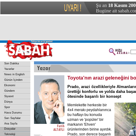
Şu an
18 Kasım 200
Bugüne ait sabah.com
Son Dakika
Yazarlar
News in English
Toyota'nın arazi geleneğini 
Günün İçinden
Ekonomi
Prado, arazi özellikleriyle Almanla
Gündem
ürettiği konforlu ve yolda daha başarı
ötesinde başarılı bir konsept
Siyaset
Dünya
Memlekette herkeste bir
Spor
4x4 merakı peydahlanınca
Hava Durumu
bu haftayı bu konuda
Sarı Sayfalar
uzman ve 'popüler' bir
Ana Sayfa
markanın 'Ehven'
Dosyalar
ürünlerinden birine ayırdık.
Prado, son derece başarılı
Teknoloji