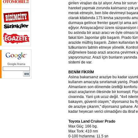
girilen virajları da iyi alıyor. Ama bir sorun
hareket yapmak zorunda kalırsanız çok ya
merak etmeyin, ben bile devirmeyi başar
olarak kitabında 175 km/sa yazıyordu ama 
durmaya gelince frenler gayet iyi ama ani
eğiyor. Anlayacağınız üzere süspansiyon
bu aslında bir arazı aracı ve öyle olması l
fakat tüm Japonlar gibi başarılı. Prado tüm
arazide müthiş başarılı. Zaten kullanılan t
tutkunlarını tatmin etmeye yönelik. Kontro
düğmelere basıp arazi aracına çevirmek yo
yapıyorsunuz. Arazi için bunların yanında 
sistemi de var.
Google Arama
BENİM FİKRİM
Aslına bakarsanız araziye bu kadar uyumlu
kullanım amacıyla sınırlamak yanlış. Prado,
Almanların son dönemde ürettiği konforlu 
arazi araçlarının ötesinde bir konsept. Fiy
civarında. Yani çok ucuz değil. "4x4 ister
bakayım, güvenli olayım," diyorsanız bu fiy
de araziye çıkarım," diyorsanız şahane.
kadar heyecan verici olmadığını da itiraf
Toyota Land Cruiser Prado
Max Güç: 166 bg.
Max Tork: 410 nm
0-100 hızlanma: 11.5 sn