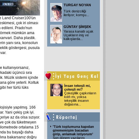
TURGAY NOYAN
Türk denizciliği
ilerliyor; komşu
...
le Land Cruiser100'ün
skimesi, çok iri olması
GÜNTAY ŞİMŞEK
h edileni. Prado'nun
Yarasa kanatlı uçak
er görmek mümkün ama
Uçakların iniş ve
kanvari. Daha plastik.
kalkışlarda
...
rin yanı sıra, konsolun
seklik göstergesi, pusula
var.
e kullanıyorsanız,
Arkadaki üçüncü sıra
tik. Müzik sistemi içinde
ana göre yeterli. Koltuk
İnsan tekeşli mi,
 gibi her türlü lüks
çokeşli mi?
Çokeşlilik çapkınların
kılıfı mı, yoksa
tekeşlilik insanın
doğasına
...
lojisiyle yapılmış. 166
r. Yani çekiş çok iyi.
çeriye az da olsa sızıyor.
 ve çok da tüketmeyen
'Türk toplumuna kapıdan
kilometrede ortalama 15
girememişim bacadan
nımda bu bayağı daha
girip, anlamak istiyorum’
Aslına bakarsanız doğru
Son dönem yazılarını