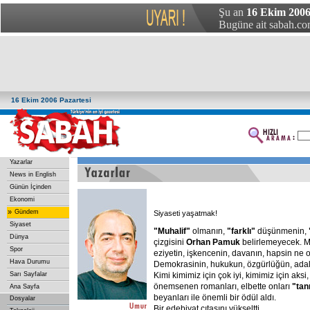
Şu an
16 Ekim 2006 
Bugüne ait sabah.com
16 Ekim 2006 Pazartesi
Yazarlar
News in English
Günün İçinden
Ekonomi
»
Gündem
Siyaseti yaşatmak!
Siyaset
"Muhalif"
olmanın,
"farklı"
düşünmenin,
Dünya
çizgisini
Orhan
Pamuk
belirlemeyecek. Ma
Spor
eziyetin, işkencenin, davanın, hapsin ne 
Hava Durumu
Demokrasinin, hukukun, özgürlüğün, adale
Sarı Sayfalar
Kimi kimimiz için çok iyi, kimimiz için aks
önemsenen romanları, elbette onları
"tan
Ana Sayfa
beyanları ile önemli bir ödül aldı.
Dosyalar
Bir edebiyat çıtasını yükseltti.