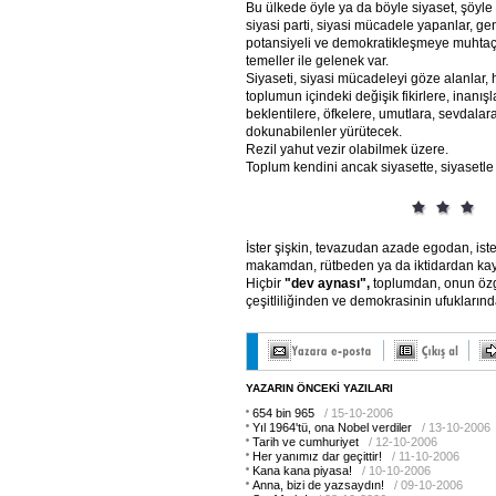
Bu ülkede öyle ya da böyle siyaset, şöyle 
siyasi parti, siyasi mücadele yapanlar, ge
potansiyeli ve demokratikleşmeye muhtaç
temeller ile gelenek var.
Siyaseti, siyasi mücadeleyi göze alanlar, ha
toplumun içindeki değişik fikirlere, inanışl
beklentilere, öfkelere, umutlara, sevdalar
dokunabilenler yürütecek.
Rezil yahut vezir olabilmek üzere.
Toplum kendini ancak siyasette, siyasetle y
İster şişkin, tevazudan azade egodan, ist
makamdan, rütbeden ya da iktidardan ka
Hiçbir
"dev
aynası",
toplumdan, onun özg
çeşitliliğinden ve demokrasinin ufukları
YAZARIN ÖNCEKİ YAZILARI
654 bin 965
/ 15-10-2006
Yıl 1964'tü, ona Nobel verdiler
/ 13-10-2006
Tarih ve cumhuriyet
/ 12-10-2006
Her yanımız dar geçittir!
/ 11-10-2006
Kana kana piyasa!
/ 10-10-2006
Anna, bizi de yazsaydın!
/ 09-10-2006