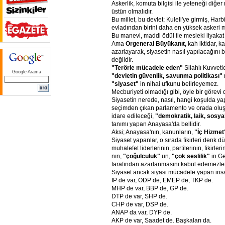
Askerlik, komuta bilgisi ile yeteneği diğe
üstün olmalıdır.
Bu millet, bu devlet; Kuleli'ye girmiş, Har
evladından birini daha en yüksek askeri me
Bu manevi, maddi ödül ile mesleki liyakat 
Ama
Orgeneral
Büyükanıt,
kah iktidar, k
azarlayarak, siyasetin nasıl yapılacağını 
değildir.
"Terörle
mücadele
eden"
Silahlı Kuvvetle
Google Arama
"devletin
güvenlik,
savunma
politikası"
"siyaset"
in nihai ufkunu belirleyemez.
Mecburiyeti olmadığı gibi, öyle bir görevi 
Siyasetin nerede, nasıl, hangi koşulda yap
seçimden çıkan parlamento ve orada oluş
idare edileceği,
"demokratik,
laik,
sosya
tanımı yapan Anayasa'da bellidir.
Aksi; Anayasa'nın, kanunların,
"İç
Hizmet
Siyaset yapanlar, o sırada fikirleri denk dü
muhalefet liderlerinin, partilerinin, fikirleri
nın,
"çoğulculuk"
un,
"çok
seslilik"
in G
tarafından azarlanmasını kabul edemezler
Siyaset ancak siyasi mücadele yapan insa
İP de var, ÖDP de, EMEP de, TKP de.
MHP de var, BBP de, GP de.
DTP de var, SHP de.
CHP de var, DSP de.
ANAP da var, DYP de.
AKP de var, Saadet de. Başkaları da.