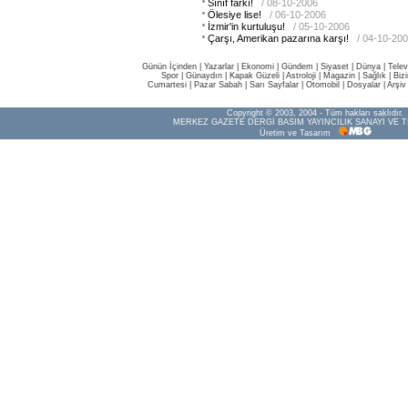
Sınıf farkı!
/ 08-10-2006
Ölesiye lise!
/ 06-10-2006
İzmir'in kurtuluşu!
/ 05-10-2006
Çarşı, Amerikan pazarına karşı!
/ 04-10-20
Günün İçinden
|
Yazarlar
|
Ekonomi
|
Gündem
|
Siyaset
|
Dünya |
Telev
Spor
|
Günaydın
|
Kapak Güzeli
|
Astroloji
|
Magazin
|
Sağlık
|
Biz
Cumartesi
|
Pazar Sabah
|
Sarı Sayfalar
|
Otomobil
|
Dosyalar
|
Arşiv
Copyright © 2003, 2004 - Tüm hakları saklıdır.
MERKEZ GAZETE DERGİ BASIM YAYINCILIK SANAYİ VE T
Üretim ve Tasarım