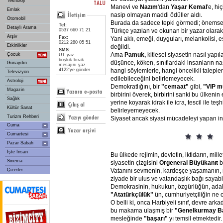
Teknoloji
Manevi ve
Nazım
'dan
Yaşar
Kemal
'e, hi
Emlak
nasip olmayan maddi ödüller aldı.
Otomobil
Burada da sadece tepki görmedi; önemsen
Tel:
Detaylı Arama
0537 660 71 21
Türkçe yazılan ve okunan bir yazar olarak 
Arşiv
Fax:
Yani aklı, emeği, duyguları, melankolisi, es
0212 280 05 51
Etkinlikler
değildi.
SMS:
Ama
Pamuk,
kitlesel siyasetin nasıl yapıla
Çocuk
UT yaz
boşluk bırak
düşünce, köken, sınıflardaki insanların nas
Günaydın
mesajını yaz
4122'ye gönder
hangi söylemlerle, hangi öncelikli taleple
Televizyon
edilebileceğini belirlemeyecek.
Astroloji
Demokratlığını, bir
"cemaat"
gibi,
"VIP
mu
Magazin
birbirini överek, birbirini sanki bu ülken
Sağlık
yerine koyarak idrak ile icra, tescil ile teş
Kültür Sanat
belirleyemeyecek.
Turizm Rehberi
Siyaset ancak siyasi mücadeleyi yapan i
Cuma
Cumartesi
Pazar Sabah
İşte İnsan
Bu ülkede rejimin, devletin, iktidarın, mille
Sinema
siyasetin çizgisini
Orgeneral
Büyükanıt
b
Çizerler
Vatanını sevmenin, kardeşçe yaşamanın, 
ziyade bir ulus ve vatandaşlık bağı sayabi
Demokrasinin, hukukun, özgürlüğün, adale
"Atatürkçülük"
ün, cumhuriyetçiliğin ne o
O belli ki, onca Harbiyeli sınıf, devre ar
bu makama ulaşmış bir
"Genelkurmay
B
mesleğinde
"başarı"
yı temsil etmektedir.