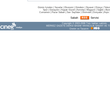
Günün İçinden
|
Yazarlar
|
Ekonomi
|
Gündem
|
Siyaset
|
Dünya |
Telev
Spor
|
Günaydın
|
Kapak Güzeli
|
Astroloji
|
Magazin
|
Sağlık
|
Bizi
Cumartesi
|
Pazar Sabah
|
Sarı Sayfalar
|
Otomobil
|
Dosyalar
|
Arşiv
Sabah
Servisi
Copyright © 2003-2006 Tüm hakları saklıdır.
MERKEZ GAZETE DERGİ BASIM YAYINCILIK SANAYİ VE Tİ
Üretim ve Tasarım