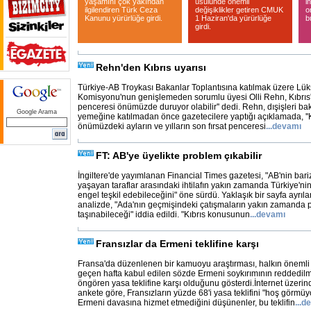
yaşamını çok yakından
usulünde önemli
i
ilgilendiren Türk Ceza
değişiklikler getiren CMUK
o
Kanunu yürürlüğe girdi.
1 Haziran'da yürürlüğe
b
girdi.
Rehn'den Kıbrıs uyarısı
Türkiye-AB Troykası Bakanlar Toplantısına katılmak üzere Lü
Komisyonu'nun genişlemeden sorumlu üyesi Olli Rehn, Kıbrıs'la i
penceresi önümüzde duruyor olabilir'' dedi. Rehn, dışişleri ba
Google Arama
yemeğine katılmadan önce gazetecilere yaptığı açıklamada, ''Kı
önümüzdeki ayların ve yılların son fırsat penceresi
...
devamı
FT: AB'ye üyelikte problem çıkabilir
İngiltere'de yayımlanan Financial Times gazetesi, "AB'nin bariz 
yaşayan taraflar arasındaki ihtilafın yakın zamanda Türkiye'ni
engel teşkil edebileceğini" öne sürdü. Yaklaşık bir sayfa ayrıla
analizde, "Ada'nın geçmişindeki çatışmaların yakın zamanda p
taşınabileceği" iddia edildi. "Kıbrıs konusunun
...
devamı
Fransızlar da Ermeni teklifine karşı
Fransa'da düzenlenen bir kamuoyu araştırması, halkın öneml
geçen hafta kabul edilen sözde Ermeni soykırımının reddedilm
öngören yasa teklifine karşı olduğunu gösterdi.İnternet üzeri
ankete göre, Fransızların yüzde 68'i yasa teklifini "hoş görmüyo
Ermeni davasına hizmet etmediğini düşünenler, bu teklifin
...
de