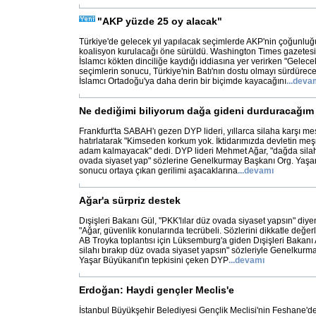
"AKP yüzde 25 oy alacak"
Türkiye'de gelecek yıl yapılacak seçimlerde AKP'nin çoğunl
koalisyon kurulacağı öne sürüldü. Washington Times gazetesi, 
İslamcı kökten dinciliğe kaydığı iddiasına yer verirken "Gelece
seçimlerin sonucu, Türkiye'nin Batı'nın dostu olmayı sürdüre
İslamcı Ortadoğu'ya daha derin bir biçimde kayacağını
...
deva
Ne dediğimi biliyorum dağa gideni durduracağım
Frankfurt'ta SABAH'ı gezen DYP lideri, yıllarca silaha karşı m
hatırlatarak "Kimseden korkum yok. İktidarımızda devletin meşr
adam kalmayacak" dedi. DYP lideri Mehmet Ağar, "dağda sila
ovada siyaset yap" sözlerine Genelkurmay Başkanı Org. Yaşar B
sonucu ortaya çıkan gerilimi aşacaklarına
...
devamı
Ağar'a sürpriz destek
Dışişleri Bakanı Gül, "PKK'lılar düz ovada siyaset yapsın" diye
"Ağar, güvenlik konularında tecrübeli. Sözlerini dikkatle değer
AB Troyka toplantısı için Lüksemburg'a giden Dışişleri Bakanı 
silahı bırakıp düz ovada siyaset yapsın" sözleriyle Genelkur
Yaşar Büyükanıt'ın tepkisini çeken DYP
...
devamı
Erdoğan: Haydi gençler Meclis'e
İstanbul Büyükşehir Belediyesi Gençlik Meclisi'nin Feshane'dek