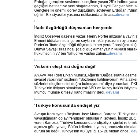
Erdoğan gençlere seslenerek seçilme yaşını 25'e indiren yasa 
geçtiğini hatırlattı ve yeni sloganlarının, "Haydi Gençler Mecli
Gençlere iki önemli görev düştüğünü söyleyen Erdoğan, "Birinci
eğitim. Biz siyasiler yasama noktasında atılması
...
devamı
İfade özgürlüğü düşmanları her yerde
İngiliz Observer gazetesi yazarı Henry Porter imzasıyla yayın
Ermeni iddialarını da içeren soykırım inkâr yasasının oylamasın
Porter'ın "ifade özgürlüğü düşmanları her yerde" başlığını attığ
Dünya Savaşı sırasında işgalci güç Almanya'nın kuklası olara
hükümetinin 77 bin Yahudi'ye yaptığı zulmü
...
devamı
'Askerin eleştirisi doğru değil'
ANAVATAN lideri Erkan Mumcu, Ağar'ın "Dağda silahla gezme
siyaset yapsınlar" sözlerini "Sözlerine katılmıyorum. Ama asker
sözlerini eleştirmesini doğru bulmuyorum" diye yorumladı. PKK
Türkiye'nin ihtiyacı olmaktan çok ABD ve Kuzey Irak'ın ihtiyac
Mumcu, "Kimse kimseyi kandırmasın" dedi.
devamı
'Türkiye konusunda endişeliyiz'
Avrupa Komisyonu Başkanı Jose Manuel Barroso, Türkiye'de r
yavaşlığından dolayı "endişeli" olduklarını söyledi. İngiliz B
veren Barroso, "Türkiye konusunda endişeliyiz, çünkü reformlar
açımıza göre yavaş. Bütün kriterlere uyarsa, aramızda olmaları
durum bu değil. Türkiye'nin AB üyeliği 15- 20 yıldan önce
...
de