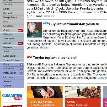
BEDAVA OLACAK Bakan Çiçek, Ramazan Bayramı sür
Dosyalar
hizmetleri ile otoyol ve boğaz köprülerinden yararlan
Teknoloji
getirildiğini bildirdi. Çiçek, Bakanlar Kurulu toplantıs
Emlak
açıklamada, 22 Ekim 2006 Pazar günü saat 00.00'd
Otomobil
günü saat
...
devamı
Detaylı Arama
Arşiv
Büyükanıt Yunanistan yolcusu
Etkinlikler
Çocuk
Genelkurmay Başkanı Orgeneral Yaşar Büyükanıt,
Genelkurmay Başkanlığından yapılan açıklamad
Günaydın
Orgeneral Yaşar Büyükanıt'ın, Yunanistan Genel
Televizyon
Panagiotis Chinofotis'in daveti üzerine, 1-4 Kasım tarihleri ara
Astroloji
bulunacağı belirtildi. Açıklamada, ''Oramiral Chinofotis ve Org
çıkarlara
...
devamı
Magazin
Sağlık
Kültür Sanat
Troyka toplantısı sona erdi
Turizm Rehberi
Türkiye-AB Troykası Bakanlar Toplantısının ardından dönem b
Cuma
Dışişleri Bakanı Erkki Tuomioja, bir sonraki dönem başkanı Al
Cumartesi
Bakanı Frank-Walter Steinmeier ve AB Komisyonunun genişl
Pazar Sabah
Olli Rehn ile ortak basın toplantısı düzenleyen Gül, Troyka topla
İşte İnsan
faydalı'' geçtiğini söyledi. Dışişleri Bakanı ve Başbakan
...
deva
Sinema
Çizerler
Türk Ceza Kanunu
CMUK
C
70 milyon vatandaşın
Ceza yargılaması
C