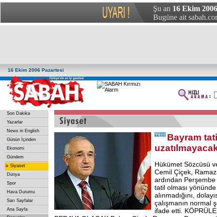
Şu an
16 Ekim 2006 
Bugüne ait sabah.com
16 Ekim 2006 Pazartesi
Son Dakika
Yazarlar
News in English
Bayram tati
Günün İçinden
uzatılmayaca
Ekonomi
Gündem
Hükümet Sözcüsü ve
»
Siyaset
Cemil Çiçek, Ramaz
Dünya
ardından Perşembe 
Spor
tatil olması yönünde 
Hava Durumu
alınmadığını, dolay
Sarı Sayfalar
çalışmanın normal ş
Ana Sayfa
ifade etti. KÖPRÜ