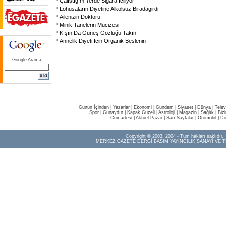
Çalıştığım Yerde Sigara İçiliyor
Lohusaların Diyetine Alkolsüz Biradagirdi
Ailenizin Doktoru
Minik Tanelerin Mucizesi
Kışın Da Güneş Gözlüğü Takın
Annelik Diyeti İçin Organik Beslenin
Google Arama
Günün İçinden
|
Yazarlar
|
Ekonomi
|
Gündem
|
Siyaset
|
Dünya |
Telev
Spor
|
Günaydın
|
Kapak Güzeli
|
Astroloji
|
Magazin
|
Sağlık
|
Biz
Cumartesi
|
Aktüel Pazar
|
Sarı Sayfalar
|
Otomobil
|
Do
Copyright © 2003, 2004 - Tüm hakları saklıdır.
MERKEZ GAZETE DERGİ BASIM YAYINCILIK SANAYİ VE T