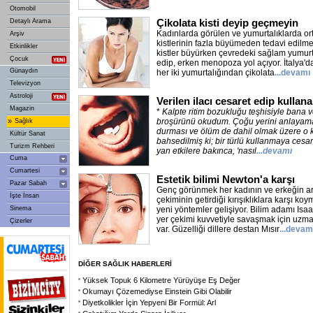
Otomobil
Çikolata kisti deyip geçmeyin
Detaylı Arama
Kadınlarda görülen ve yumurtalıklarda ort
Arşiv
kistlerinin fazla büyümeden tedavi edilmes
Etkinlikler
kistler büyürken çevredeki sağlam yumurt
Çocuk
edip, erken menopoza yol açıyor. İtalya'd
Günaydın
her iki yumurtalığından çikolata
...devamı
Televizyon
Astroloji
Verilen ilacı cesaret edip kulla
Magazin
*
Kalpte ritim bozukluğu teşhisiyle bana ve
»
broşürünü okudum. Çoğu yerini anlayamam
Sağlık
durması ve ölüm de dahil olmak üzere o 
Kültür Sanat
bahsedilmiş ki; bir türlü kullanmaya ces
Turizm Rehberi
yan etkilere bakınca, 'nasıl
...devamı
Cuma
Cumartesi
Estetik bilimi Newton'a karşı
Pazar Sabah
Genç görünmek her kadının ve erkeğin ar
İşte İnsan
çekiminin getirdiği kırışıklıklara karşı koym
Sinema
yeni yöntemler gelişiyor. Bilim adamı Is
yer çekimi kuvvetiyle savaşmak için uzma
Çizerler
var. Güzelliği dillere destan Mısır
...devam
DİĞER SAĞLIK HABERLERİ
Yüksek Topuk 6 Kilometre Yürüyüşe Eş Değer
Okumayı Çözemediyse Einstein Gibi Olabilir
Diyetkolikler İçin Yepyeni Bir Formül: Arl