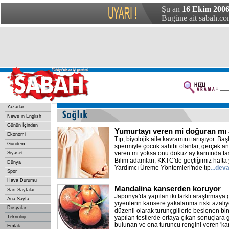
Şu an
16 Ekim 2006 
Bugüne ait sabah.com
Yazarlar
News in English
Günün İçinden
Yumurtayı veren mi doğuran mı
Ekonomi
Tıp, biyolojik aile kavramını tartışıyor. B
Gündem
spermiyle çocuk sahibi olanlar, gerçek 
veren mi yoksa onu dokuz ay karnında ta
Siyaset
Bilim adamları, KKTC'de geçtiğimiz hafta
Dünya
Yardımcı Üreme Yöntemleri'nde tıp
...dev
Spor
Hava Durumu
Mandalina kanserden koruyor
Sarı Sayfalar
Japonya'da yapılan iki farklı araştırmaya
Ana Sayfa
yiyenlerin kansere yakalanma riski azalı
Dosyalar
düzenli olarak turunçgillerle beslenen bin
Teknoloji
yapılan testlerde ortaya çıkan sonuçlara
bulunan ve ona turuncu rengini veren 'ka
Emlak