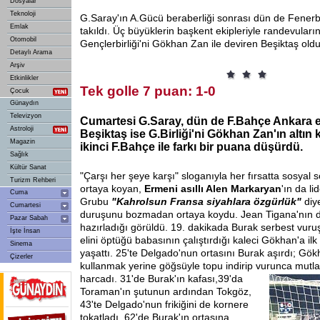
Dosyalar
Teknoloji
G.Saray'ın A.Gücü beraberliği sonrası dün de Fener
Emlak
takıldı. Üç büyüklerin başkent ekipleriyle randevuları
Otomobil
Gençlerbirliği'ni Gökhan Zan ile deviren Beşiktaş oldu
Detaylı Arama
Arşiv
Etkinlikler
Tek golle 7 puan: 1-0
Çocuk
Günaydın
Televizyon
Cumartesi G.Saray, dün de F.Bahçe Ankara eki
Astroloji
Beşiktaş ise G.Birliği'ni Gökhan Zan'ın altın k
Magazin
ikinci F.Bahçe ile farkı bir puana düşürdü.
Sağlık
Kültür Sanat
"Çarşı her şeye karşı" sloganıyla her fırsatta sosyal 
Turizm Rehberi
ortaya koyan,
Ermeni asıllı Alen Markaryan
'ın da li
Cuma
Grubu
"Kahrolsun Fransa siyahlara özgürlük"
diy
Cumartesi
duruşunu bozmadan ortaya koydu. Jean Tigana'nın dir
Pazar Sabah
hazırladığı görüldü. 19. dakikada Burak serbest vur
İşte İnsan
elini öptüğü babasının çalıştırdığı kaleci Gökhan'a ilk
Sinema
yaşattı. 25'te Delgado'nun ortasını Burak aşırdı; Gö
Çizerler
kullanmak yerine göğsüyle topu indirip vurunca mutl
harcadı. 31'de Burak'ın kafası,
39'da
Toraman'ın şutunun ardından Tokgöz,
43'te Delgado'nun frikiğini de kornere
tokatladı. 62'de Burak'ın ortasına