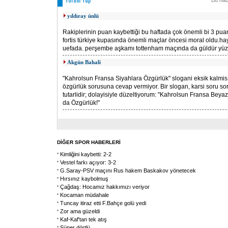
Bu hab
yıldıray ünlü
Rakiplerinin puan kaybettiği bu haftada çok önemli bi 3 pua
fortis türkiye kupasında önemli maçlar öncesi moral oldu.hay
uefada. perşembe aşkamı tottenham maçında da güldür yü
Akgün Bahali
"Kahrolsun Fransa Siyahlara Özgürlük" slogani eksik kalmi
özgürlük sorusuna cevap vermiyor. Bir slogan, karsi soru s
tutarlidir; dolayisiyle düzeltiyorum: "Kahrolsun Fransa Beyazl
da Özgürlük!"
DİĞER SPOR HABERLERİ
Kimliğini kaybetti: 2-2
Vestel farkı açıyor: 3-2
G.Saray-PSV maçını Rus hakem Baskakov yönetecek
Hırsınız kaybolmuş
Çağdaş: Hocamız hakkımızı veriyor
Kocaman müdahale
Tuncay itiraz etti F.Bahçe golü yedi
Zor ama güzeldi
Kaf-Kaf'tan tek atış
Süper dörtlü