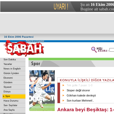
Şu an
16 Ekim 2006 
Bugüne ait sabah.com
16 Ekim 2006 Pazartesi
Son Dakika
Yazarlar
News in English
Günün İçinden
Ekonomi
Gündem
Tek golle 7 puan: 1-0
Siyaset
Stoper değil skorer
Dünya
Gökhan kalede devleşti
»
Spor
Son kurban Mehmet!..
Hava Durumu
Sarı Sayfalar
Ankara beyi Beşiktaş: 1
Ana Sayfa