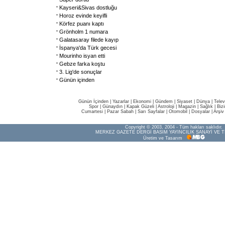
Kayseri&Sivas dostluğu
Horoz evinde keyifli
Körfez puanı kaptı
Grönholm 1 numara
Galatasaray filede kayıp
İspanya'da Türk gecesi
Mourinho isyan etti
Gebze farka koştu
3. Lig'de sonuçlar
Günün içinden
Günün İçinden
|
Yazarlar
|
Ekonomi
|
Gündem
|
Siyaset
|
Dünya |
Telev
Spor
|
Günaydın
|
Kapak Güzeli
|
Astroloji
|
Magazin
|
Sağlık
|
Biz
Cumartesi
|
Pazar Sabah
|
Sarı Sayfalar
|
Otomobil
|
Dosyalar
|
Arşiv
Copyright © 2003, 2004 - Tüm hakları saklıdır.
MERKEZ GAZETE DERGİ BASIM YAYINCILIK SANAYİ VE T
Üretim ve Tasarım