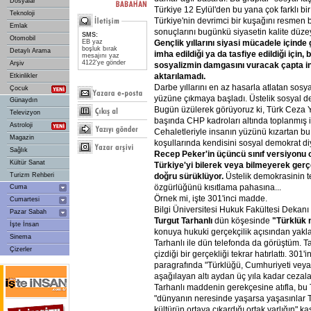
Dosyalar
Türkiye 12 Eylül'den bu yana çok farklı bir
Teknoloji
Türkiye'nin devrimci bir kuşağını resmen
Emlak
sonuçlarını bugünkü siyasetin kalite düz
SMS:
Otomobil
EB yaz
Gençlik
yıllarını
siyasi
mücadele
içinde
boşluk bırak
Detaylı Arama
imha
edildiği
ya
da
tasfiye
edildiği
için,
b
mesajını yaz
4122'ye gönder
Arşiv
sosyalizmin
damgasını
vuracak
çapta
i
aktarılamadı.
Etkinlikler
Darbe yıllarını en az hasarla atlatan sosya
Çocuk
yüzüne çıkmaya başladı. Üstelik sosyal d
Günaydın
Bugün üzülerek görüyoruz ki, Türk Ceza Y
Televizyon
başında CHP kadroları altında toplanmış i
Astroloji
Cehaletleriyle insanın yüzünü kızartan bu
Magazin
koşullarında kendisini sosyal demokrat di
Sağlık
Recep
Peker'in
üçüncü
sınıf
versiyonu
Kültür Sanat
Türkiye'yi
bilerek
veya
bilmeyerek
gerç
Turizm Rehberi
doğru
sürüklüyor.
Üstelik demokrasinin t
özgürlüğünü kısıtlama pahasına...
Cuma
Örnek mi, işte 301'inci madde.
Cumartesi
Bilgi Üniversitesi Hukuk Fakültesi Dekanı
Pazar Sabah
Turgut
Tarhanlı
dün köşesinde
"Türklük
İşte İnsan
konuya hukuki gerçekçilik açısından yakla
Sinema
Tarhanlı ile dün telefonda da görüştüm. Tar
Çizerler
çizdiği bir gerçekliği tekrar hatırlattı. 301'
paragrafında "Türklüğü, Cumhuriyeti vey
aşağılayan altı aydan üç yıla kadar cezaland
Tarhanlı maddenin gerekçesine atıfla, bu
"dünyanın neresinde yaşarsa yaşasınlar 
kültürün ortaya çıkardığı ortak varlığın" ka