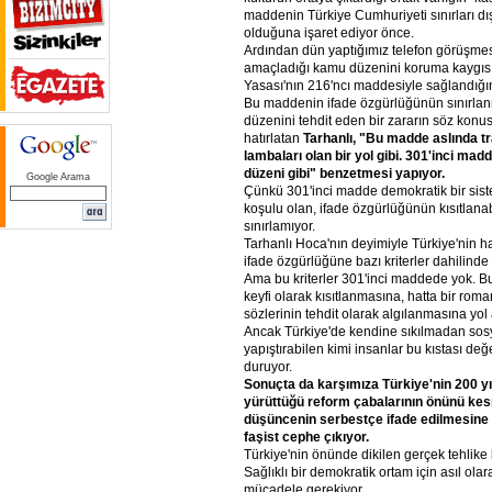
maddenin Türkiye Cumhuriyeti sınırları dı
olduğuna işaret ediyor önce.
Ardından dün yaptığımız telefon görüşm
amaçladığı kamu düzenini koruma kaygıs
Yasası'nın 216'ncı maddesiyle sağlandığını
Bu maddenin ifade özgürlüğünün sınırlanm
düzenini tehdit eden bir zararın söz konu
hatırlatan
Tarhanlı,
"Bu
madde
aslında
tr
lambaları
olan
bir
yol
gibi.
301'inci
madd
düzeni
gibi"
benzetmesi
yapıyor.
Google Arama
Çünkü 301'inci madde demokratik bir sis
koşulu olan, ifade özgürlüğünün kısıtlanab
sınırlamıyor.
Tarhanlı Hoca'nın deyimiyle Türkiye'nin h
ifade özgürlüğüne bazı kriterler dahilinde s
Ama bu kriterler 301'inci maddede yok. B
keyfi olarak kısıtlanmasına, hatta bir ro
sözlerinin tehdit olarak algılanmasına yol 
Ancak Türkiye'de kendine sıkılmadan sosy
yapıştırabilen kimi insanlar bu kıstası d
duruyor.
Sonuçta
da
karşımıza
Türkiye'nin
200
yı
yürüttüğü
reform
çabalarının
önünü
ke
düşüncenin
serbestçe
ifade
edilmesine
faşist
cephe
çıkıyor.
Türkiye'nin önünde dikilen gerçek tehlike
Sağlıklı bir demokratik ortam için asıl ol
mücadele gerekiyor.