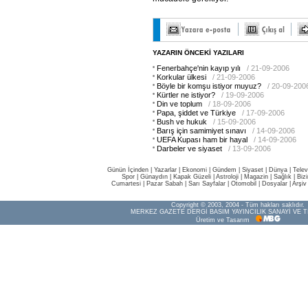
YAZARIN ÖNCEKİ YAZILARI
Fenerbahçe'nin kayıp yılı
/ 21-09-2006
Korkular ülkesi
/ 21-09-2006
Böyle bir komşu istiyor muyuz?
/ 20-09-200
Kürtler ne istiyor?
/ 19-09-2006
Din ve toplum
/ 18-09-2006
Papa, şiddet ve Türkiye
/ 17-09-2006
Bush ve hukuk
/ 15-09-2006
Barış için samimiyet sınavı
/ 14-09-2006
UEFA Kupası ham bir hayal
/ 14-09-2006
Darbeler ve siyaset
/ 13-09-2006
Günün İçinden
|
Yazarlar
|
Ekonomi
|
Gündem
|
Siyaset
|
Dünya |
Telev
Spor
|
Günaydın
|
Kapak Güzeli
|
Astroloji
|
Magazin
|
Sağlık
|
Biz
Cumartesi
|
Pazar Sabah
|
Sarı Sayfalar
|
Otomobil
|
Dosyalar
|
Arşiv
Copyright © 2003, 2004 - Tüm hakları saklıdır.
MERKEZ GAZETE DERGİ BASIM YAYINCILIK SANAYİ VE T
Üretim ve Tasarım