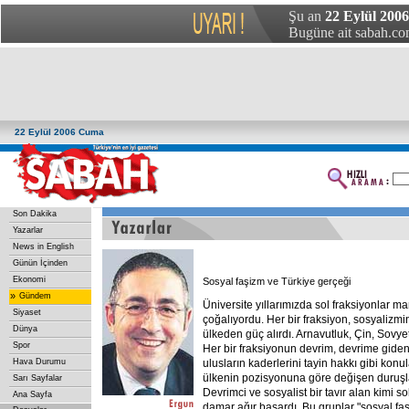
Şu an
22 Eylül 200
Bugüne ait sabah.com
22 Eylül 2006 Cuma
Son Dakika
Yazarlar
News in English
Günün İçinden
Ekonomi
Sosyal faşizm ve Türkiye gerçeği
»
Gündem
Üniversite yıllarımızda sol fraksiyonlar man
Siyaset
çoğalıyordu. Her bir fraksiyon, sosyalizm
Dünya
ülkeden güç alırdı. Arnavutluk, Çin, Sovyetl
Spor
Her bir fraksiyonun devrim, devrime giden
Hava Durumu
ulusların kaderlerini tayin hakkı gibi konu
ülkenin pozisyonuna göre değişen duruşla
Sarı Sayfalar
Devrimci ve sosyalist bir tavır alan kimi s
Ana Sayfa
damar ağır basardı. Bu gruplar "sosyal faşis