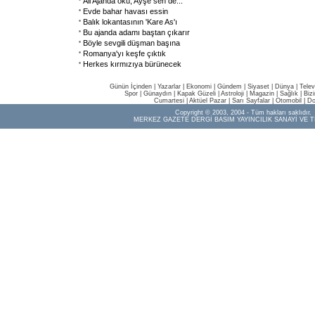
Ali Ajanda oku, Ayşe sen de...
Evde bahar havası essin
Balık lokantasının 'Kare As'ı
Bu ajanda adamı baştan çıkarır
Böyle sevgili düşman başına
Romanya'yı keşfe çıktık
Herkes kırmızıya bürünecek
Günün İçinden
|
Yazarlar
|
Ekonomi
|
Gündem
|
Siyaset
|
Dünya |
Telev
Spor
|
Günaydın
|
Kapak Güzeli
|
Astroloji
|
Magazin
|
Sağlık
|
Biz
Cumartesi
|
Aktüel Pazar
|
Sarı Sayfalar
|
Otomobil
|
Do
Copyright © 2003, 2004 - Tüm hakları saklıdır.
MERKEZ GAZETE DERGİ BASIM YAYINCILIK SANAYİ VE T