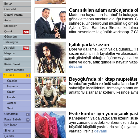
Emlak
Canı sıkılan adam artık ajanda 
Otomobil
Madonna hayranları İstanbul'da buluşuyor
Detaylı Arama
göbek atmanın mecburi olduğu konser. G
Arşiv
sahnede. Underground müziğin üç örneği;
Etkinlikler
Ayben, Dinar Bandosu. Stresten kurtulma
Çocuk
atları sevenlere iki günlük workshop. 7 
Günaydın
Televizyon
Işıltılı parlak sezon
Astroloji
Dore ya da lame... Altın ya da gümüş... H
sezon ışıltılı pırıltılı kıyafetler ve akses
Magazin
çok gösterişli olduğu düşüncesiyle sadece
Sağlık
lame ve dore, artık gündelik hayatın vaz
Kültür Sanat
devamı
Turizm Rehberi
»
Cuma
Beyoğlu'nda bir kitap müptelâsı
Yazarlar
İstanbul'un yetkin ve ünlü sahaflarından E
Alışveriş
sahaflığın inceliklerini, formasyonlarını 
Yaşam
anlattı: "Biz sahaflar körler ülkesinde ayn
Ajanda
Güncel
Gezi
Evde konfor için yumuşacık yastı
Cumartesi
Kanepelerin ya da yatakların üzerini süsle
Pazar Sabah
aynı zamanda evdeki konforunuzun da gara
İşte İnsan
büyüklü küçüklü yastıklarla şıklığın yanı s
Sinema
yaratabilirsiniz
devamı
Çizerler