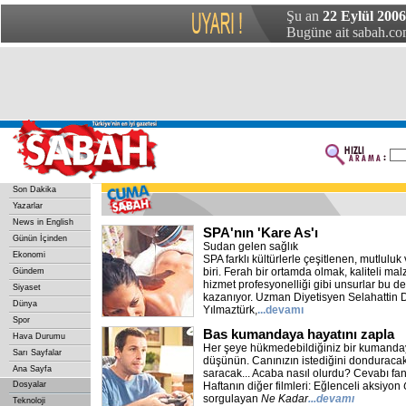
Şu an
22 Eylül 200
Bugüne ait sabah.com
Son Dakika
Yazarlar
News in English
SPA'nın 'Kare As'ı
Günün İçinden
Sudan gelen sağlık
Ekonomi
SPA farklı kültürlerle çeşitlenen, mutlulu
biri. Ferah bir ortamda olmak, kaliteli ma
Gündem
hizmet profesyonelliği gibi unsurlar bu
Siyaset
kazanıyor. Uzman Diyetisyen Selahattin D
Dünya
Yılmaztürk,
...devamı
Spor
Bas kumandaya hayatını zapla
Hava Durumu
Her şeye hükmedebildiğiniz bir kumand
Sarı Sayfalar
düşünün. Canınızın istediğini donduracak, 
Ana Sayfa
saracak... Acaba nasıl olurdu? Cevabı fa
Dosyalar
Haftanın diğer filmleri: Eğlenceli aksiyon
sorgulayan
Ne Kadar
...devamı
Teknoloji