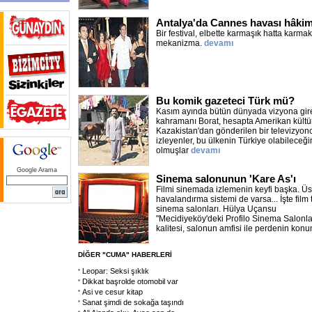
Antalya'da Cannes havası hâki
Bir festival, elbette karmaşık hatta karmak
mekanizma.
devamı
Bu komik gazeteci Türk mü?
Kasım ayında bütün dünyada vizyona gire
kahramanı Borat, hesapta Amerikan kült
Kazakistan'dan gönderilen bir televizyonc
izleyenler, bu ülkenin Türkiye olabileceğ
olmuşlar
devamı
Google Arama
Sinema salonunun 'Kare As'ı
Filmi sinemada izlemenin keyfi başka. Üstel
havalandırma sistemi de varsa... İşte film 
sinema salonları. Hülya Uçansu
"Mecidiyeköy'deki Profilo Sinema Salonlar
kalitesi, salonun amfisi ile perdenin kon
DİĞER "CUMA" HABERLERİ
Leopar: Seksi şıklık
Dikkat başrolde otomobil var
Asi ve cesur kitap
Sanat şimdi de sokağa taşındı