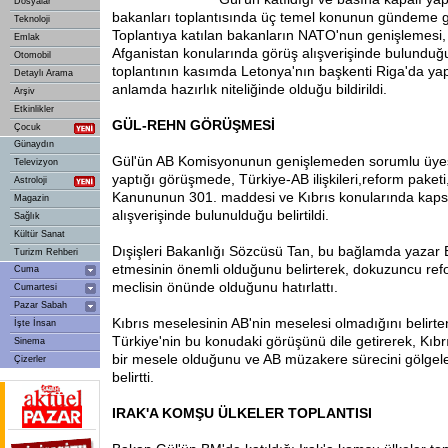
Dosyalar
bakanları toplantısında üç temel konunun gündeme geld
Teknoloji
Toplantıya katılan bakanların NATO'nun genişlemesi, o
Emlak
Afganistan konularında görüş alışverişinde bulunduğu b
Otomobil
toplantının kasımda Letonya'nın başkenti Riga'da yap
Detaylı Arama
anlamda hazırlık niteliğinde olduğu bildirildi.
Arşiv
Etkinlikler
GÜL-REHN
GÖRÜŞMESİ
Çocuk
Günaydın
Gül'ün AB Komisyonunun genişlemeden sorumlu üyesi
Televizyon
yaptığı görüşmede, Türkiye-AB ilişkileri,reform paket
Astroloji
Kanununun 301. maddesi ve Kıbrıs konularında kaps
Magazin
alışverişinde bulunulduğu belirtildi.
Sağlık
Kültür Sanat
Dışişleri Bakanlığı Sözcüsü Tan, bu bağlamda yazar E
Turizm Rehberi
etmesinin önemli olduğunu belirterek, dokuzuncu ref
Cuma
meclisin önünde olduğunu hatırlattı.
Cumartesi
Pazar Sabah
Kıbrıs meselesinin AB'nin meselesi olmadığını belirt
İşte İnsan
Türkiye'nin bu konudaki görüşünü dile getirerek, Kıbr
Sinema
bir mesele olduğunu ve AB müzakere sürecini gölgel
Çizerler
belirtti.
IRAK'A KOMŞU ÜLKELER TOPLANTISI