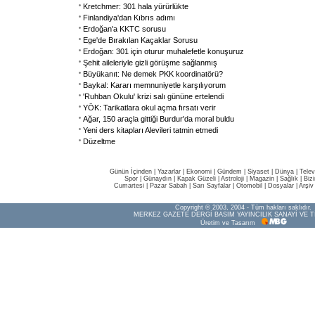
Kretchmer: 301 hala yürürlükte
Finlandiya'dan Kıbrıs adımı
Erdoğan'a KKTC sorusu
Ege'de Bırakılan Kaçaklar Sorusu
Erdoğan: 301 için oturur muhalefetle konuşuruz
Şehit aileleriyle gizli görüşme sağlanmış
Büyükanıt: Ne demek PKK koordinatörü?
Baykal: Kararı memnuniyetle karşılıyorum
'Ruhban Okulu' krizi salı gününe ertelendi
YÖK: Tarikatlara okul açma fırsatı verir
Ağar, 150 araçla gittiği Burdur'da moral buldu
Yeni ders kitapları Alevileri tatmin etmedi
Düzeltme
Günün İçinden
|
Yazarlar
|
Ekonomi
|
Gündem
|
Siyaset
|
Dünya |
Telev
Spor
|
Günaydın
|
Kapak Güzeli
|
Astroloji
|
Magazin
|
Sağlık
|
Biz
Cumartesi
|
Pazar Sabah
|
Sarı Sayfalar
|
Otomobil
|
Dosyalar
|
Arşiv
Copyright © 2003, 2004 - Tüm hakları saklıdır.
MERKEZ GAZETE DERGİ BASIM YAYINCILIK SANAYİ VE T
Üretim ve Tasarım