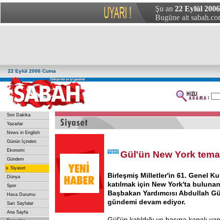
Şu an
22 Eylül 200
Bugüne ait sabah.com
22 Eylül 2006 Cuma
Son Dakika
Yazarlar
News in English
Günün İçinden
Ekonomi
Gül'ün New York temas
Gündem
»
Siyaset
Birleşmiş Milletler'in 61. Genel Ku
Dünya
katılmak için New York'ta bulunan
Spor
Başbakan Yardımcısı Abdullah G
Hava Durumu
gündemi devam ediyor.
Sarı Sayfalar
Ana Sayfa
Gül'ün katıldığı ve basına kapalı ya