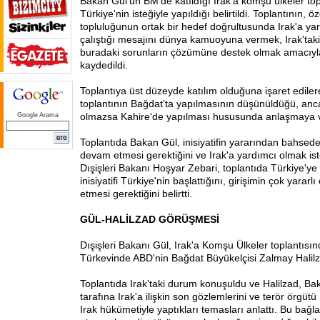
Bakan Gül'ün BM'de katıldığı Irak'a komşu ülkeler top
Türkiye'nin isteğiyle yapıldığı belirtildi. Toplantının, öz
topluluğunun ortak bir hedef doğrultusunda Irak'a y
çalıştığı mesajını dünya kamuoyuna vermek, Irak'taki
buradaki sorunların çözümüne destek olmak amacıyl
kaydedildi.
Toplantıya üst düzeyde katılım olduğuna işaret edilere
toplantının Bağdat'ta yapılmasının düşünüldüğü, a
olmazsa Kahire'de yapılması hususunda anlaşmaya varı
Google Arama
Toplantıda Bakan Gül, inisiyatifin yararından bahseder
devam etmesi gerektiğini ve Irak'a yardımcı olmak istedi
Dışişleri Bakanı Hoşyar Zebari, toplantıda Türkiye'ye
inisiyatifi Türkiye'nin başlattığını, girişimin çok yara
etmesi gerektiğini belirtti.
GÜL-HALİLZAD GÖRÜŞMESİ
Dışişleri Bakanı Gül, Irak'a Komşu Ülkeler toplantısı
Türkevinde ABD'nin Bağdat Büyükelçisi Zalmay Halilzad
Toplantıda Irak'taki durum konuşuldu ve Halilzad, Ba
tarafına Irak'a ilişkin son gözlemlerini ve terör örgütü P
Irak hükümetiyle yaptıkları temasları anlattı. Bu bağl