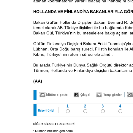
atanan koordinatörün yararlı olacağına inandığını bild
HOLLANDA VE FİNLANDİYA BAKANLARIYLA GÖ
Bakan Gül'ün Hollanda Dışişleri Bakanı Bernard R. B
temel olarak AB-Türkiye ilişkileri ile bu bağlamda Kı
Bakan Gül, Türkiye'nin bu meselelere bakış açısını an
Gül'ün Finlandiya Dışişleri Bakanı Erkki Tuomioja'yl
Lübnan, Orta Doğu barış süreci, Filistin konuları ile AB-
Kıbrıs, Türkiye'nin reform süreci ele alındı.
Bu arada Türkiye'nin Dünya Sağlık Örgütü direktör ad
Türmen, Hollanda ve Finlandiya dışişleri bakanlarına t
(AA)
1
2
3
4
DİĞER SİYASET HABERLERİ
Ruhban krizinde geri adım