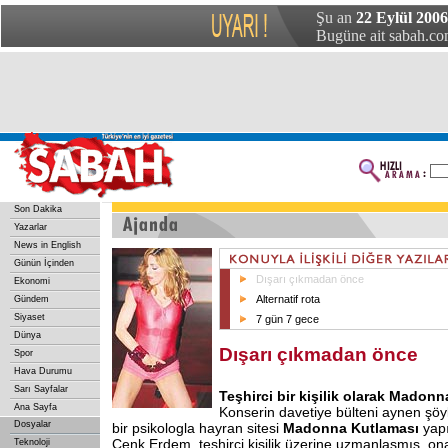
Şu an
22 Eylül 200
Bugüne ait sabah.com
Son Dakika
Yazarlar
News in English
Günün İçinden
Dışarı çıkmadan önce
Ekonomi
Alternatif rota
Gündem
Siyaset
7 gün 7 gece
Dünya
Dışarı çıkmadan önce
Spor
Hava Durumu
Sarı Sayfalar
Teşhirci bir kişilik olarak Madonn
Ana Sayfa
Konserin davetiye bülteni aynen şöyl
Dosyalar
bir psikologla hayran sitesi
Madonna Kutlaması
yapı
Cenk Erdem, teşhirci kişilik üzerine uzmanlaşmış, 
Teknoloji