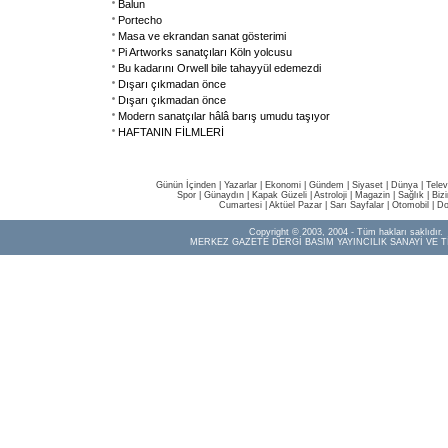
Balun
Portecho
Masa ve ekrandan sanat gösterimi
Pi Artworks sanatçıları Köln yolcusu
Bu kadarını Orwell bile tahayyül edemezdi
Dışarı çıkmadan önce
Dışarı çıkmadan önce
Modern sanatçılar hâlâ barış umudu taşıyor
HAFTANIN FİLMLERİ
Günün İçinden
|
Yazarlar
|
Ekonomi
|
Gündem
|
Siyaset
|
Dünya |
Telev
Spor
|
Günaydın
|
Kapak Güzeli
|
Astroloji
|
Magazin
|
Sağlık
|
Biz
Cumartesi
|
Aktüel Pazar
|
Sarı Sayfalar
|
Otomobil
|
Do
Copyright © 2003, 2004 - Tüm hakları saklıdır.
MERKEZ GAZETE DERGİ BASIM YAYINCILIK SANAYİ VE T