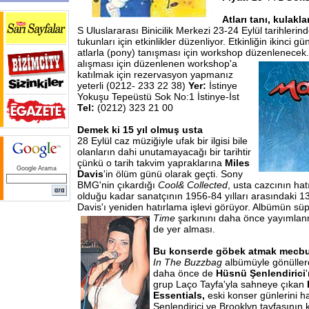
Atları tanı, kulakla
S Uluslararası Binicilik Merkezi 23-24 Eylül tarihlerin
tukunları için etkinlikler düzenliyor. Etkinliğin ikinci 
atlarla (pony) tanışması için workshop düzenlenecek.
alışması için düzenlenen workshop'a
katılmak için rezervasyon yapmanız
yeterli (0212- 233 22 38)
Yer:
İstinye
Yokuşu Tepeüstü Sok No:1 İstinye-İst
Tel:
(0212) 323 21 00
Demek ki 15 yıl olmuş usta
28 Eylül caz müziğiyle ufak bir ilgisi bile
olanların dahi unutamayacağı bir tarihtir
çünkü o tarih takvim yapraklarına
Miles
Google Arama
Davis
'in ölüm günü olarak geçti. Sony
BMG'nin çıkardığı
Cool& Collected
, usta cazcının hat
olduğu kadar sanatçının 1956-84 yılları arasındaki 13
Davis'ı yeniden hatırlama işlevi görüyor. Albümün süp
Time
şarkınını daha önce yayımlanm
de yer alması.
Bu konserde göbek atmak mecbur
In The Buzzbag
albümüyle gönüller
daha önce de
Hüsnü Şenlendirici
grup Laço Tayfa'yla sahneye çıkan
Essentials,
eski konser günlerini h
Şenlendirici ve Brooklyn tayfasının 