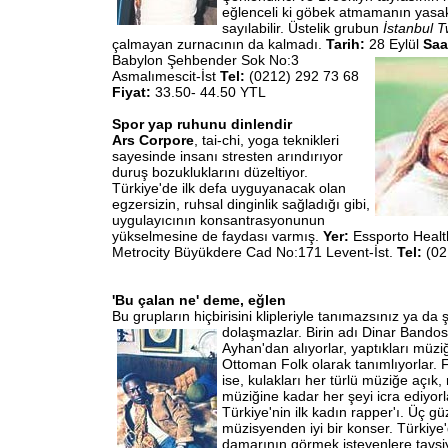
eğlenceli ki göbek atmamanın yasak 
sayılabilir. Üstelik grubun
İstanbul T
çalmayan zurnacının da kalmadı.
Tarih:
28 Eylül
Saa
Babylon Şehbender
Sok No:3
Asmalımescit-İst
Tel:
(0212) 292 73 68
Fiyat:
33.50- 44.50 YTL
Spor yap ruhunu dinlendir
Ars Corpore
, tai-chi, yoga teknikleri
sayesinde insanı stresten arındırıyor
duruş bozukluklarını düzeltiyor.
Türkiye'de ilk defa uyguyanacak olan
egzersizin, ruhsal dinginlik sağladığı gibi,
uygulayıcının konsantrasyonunun
yükselmesine de faydası varmış.
Yer:
Essporto Healt
Metrocity Büyükdere Cad No:171 Levent-İst.
Tel:
(02
'Bu çalan ne' deme, eğlen
Bu grupların hiçbirisini klipleriyle tanımazsınız ya da ş
dolaşmazlar. Birin adı Dinar
Bandosu
Ayhan'dan alıyorlar, yaptıkları müzi
Ottoman Folk olarak tanımlıyorlar. 
ise, kulakları her türlü müziğe açı
müziğine kadar her şeyi icra ediyorl
Türkiye'nin ilk kadın rapper'ı. Üç g
müzisyenden iyi bir konser. Türkiye
damarının görmek isteyenlere tavsiye