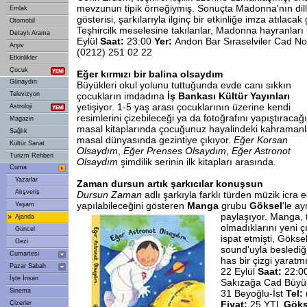
mevzunun tipik örneğiymiş. Sonuçta Madonna'nın dil
Emlak
gösterisi, şarkılarıyla ilginç bir etkinliğe imza atılacak
Otomobil
Teşhircilk meselesine takılanlar, Madonna hayranları
Detaylı Arama
Eylül
Saat:
23:00
Yer:
Andon Bar Sıraselviler Cad No
Arşiv
(0212) 251 02 22
Etkinlikler
Çocuk
Eğer kırmızı bir balina olsaydım
Günaydın
Büyükleri okul yolunu tuttuğunda evde canı sıkkın
Televizyon
çocukların imdadına
İş Bankası Kültür Yayınları
yetişiyor. 1-5 yaş arası çocuklarının üzerine kendi
Astroloji
resimlerini çizebileceği ya da fotoğrafını yapıştıracağı
Magazin
masal kitaplarında çocuğunuz hayalindeki kahraman
Sağlık
masal dünyasında gezintiye çıkıyor.
Eğer Korsan
Kültür Sanat
Olsaydım
,
Eğer Prenses Olsaydım
,
Eğer Astronot
Turizm Rehberi
Olsaydım
şimdilik serinin ilk kitapları arasında.
Cuma
Yazarlar
Zaman dursun artık şarkıcılar konuşsun
Alışveriş
Dursun Zaman
adlı şarkıyla farklı türden müzik icra e
yapılabileceğini gösteren
Manga
grubu
Göksel
'le a
Yaşam
paylaşıyor. Manga, 
»
Ajanda
olmadıklarını yeni 
Güncel
ispat etmişti, Göksel
Gezi
sound'uyla beslediğ
Cumartesi
has bir çizgi yarat
Pazar Sabah
22 Eylül
Saat:
22:0
İşte İnsan
Sakızağa Cad Büyü
Sinema
31 Beyoğlu-İst
Tel:
Fiyat:
25 YTL
Göks
Çizerler