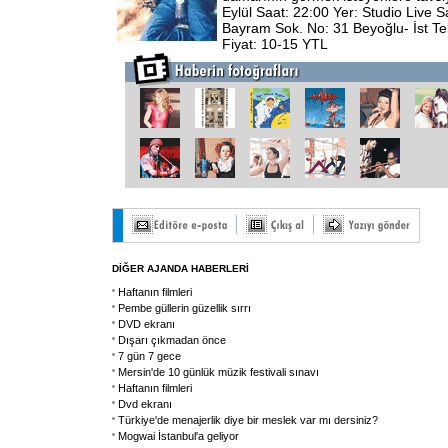
Eylül Saat: 22:00 Yer: Studio Live
Bayram Sok. No: 31 Beyoğlu- İst Te
Fiyat: 10-15 YTL
DİĞER AJANDA HABERLERİ
Haftanın filmleri
Pembe güllerin güzellik sırrı
DVD ekranı
Dışarı çıkmadan önce
7 gün 7 gece
Mersin'de 10 günlük müzik festivali sınavı
Haftanın filmleri
Dvd ekranı
Türkiye'de menajerlik diye bir meslek var mı dersiniz?
Mogwai İstanbul'a geliyor