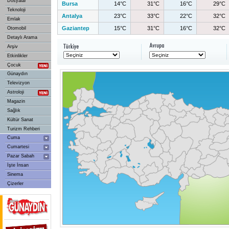
Dosyalar
Bursa
14°C
31°C
16°C
29°C
Teknoloji
Antalya
23°C
33°C
22°C
32°C
Emlak
Gaziantep
15°C
31°C
16°C
32°C
Otomobil
Detaylı Arama
Arşiv
Etkinlikler
Çocuk
Günaydın
Televizyon
Astroloji
Magazin
Sağlık
Kültür Sanat
Turizm Rehberi
Cuma
Cumartesi
Pazar Sabah
İşte İnsan
Sinema
Çizerler