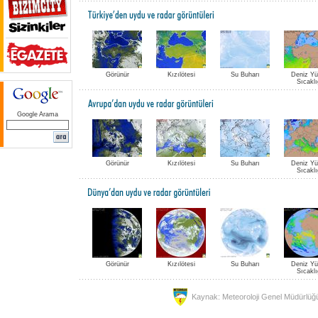
Görünür
Kızılötesi
Su Buharı
Deniz Y
Sıcaklı
Google Arama
Görünür
Kızılötesi
Su Buharı
Deniz Y
Sıcaklı
Görünür
Kızılötesi
Su Buharı
Deniz Y
Sıcaklı
Kaynak: Meteoroloji Genel Müdürlüğ