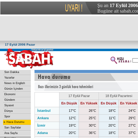
Şu an
17 Eylül 2006
Bugüne ait sabah.com
17 Eylül 2006 Pazar
Son Dakika
Yazarlar
News in English
Günün İçinden
Ekonomi
17 Eylül Pazar
18 Eylül Pazartesi
Gündem
En Düşük
En Yüksek
En Düşük
En Yüksek
Siyaset
İstanbul
17°C
26°C
18°C
24°C
Dünya
Spor
Ankara
12°C
25°C
11°C
29°C
»
Hava Durumu
İzmir
19°C
30°C
20°C
27°C
Sarı Sayfalar
Adana
20°C
36°C
18°C
37°C
Ana Sayfa