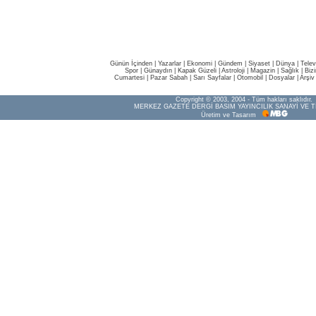
Günün İçinden
|
Yazarlar
|
Ekonomi
|
Gündem
|
Siyaset
|
Dünya |
Telev
Spor
|
Günaydın
|
Kapak Güzeli
|
Astroloji
|
Magazin
|
Sağlık
|
Biz
Cumartesi
|
Pazar Sabah
|
Sarı Sayfalar
|
Otomobil
|
Dosyalar
|
Arşiv
Copyright © 2003, 2004 - Tüm hakları saklıdır.
MERKEZ GAZETE DERGİ BASIM YAYINCILIK SANAYİ VE T
Üretim ve Tasarım