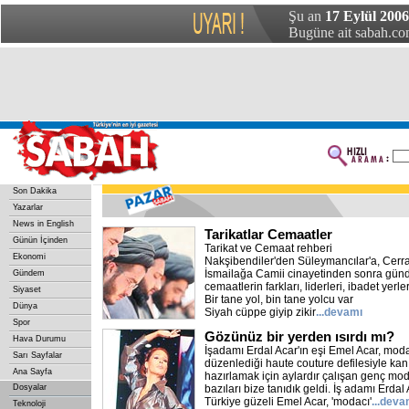
Şu an
17 Eylül 2006
Bugüne ait sabah.com
Son Dakika
Yazarlar
News in English
Tarikatlar Cemaatler
Günün İçinden
Tarikat ve Cemaat rehberi
Ekonomi
Nakşibendiler'den Süleymancılar'a, Cerrah
İsmailağa Camii cinayetinden sonra günd
Gündem
cemaatlerin farkları, liderleri, ibadet yerleri
Siyaset
Bir tane yol, bin tane yolcu var
Dünya
Siyah cüppe giyip zikir
...devamı
Spor
Gözünüz bir yerden ısırdı mı?
Hava Durumu
İşadamı Erdal Acar'ın eşi Emel Acar, moda
Sarı Sayfalar
düzenlediği haute couture defilesiyle kan
Ana Sayfa
hazırlamak için aylardır çalışan genç mod
Dosyalar
bazıları bize tanıdık geldi. İş adamı Erdal A
Türkiye güzeli Emel Acar, 'modacı'
...deva
Teknoloji