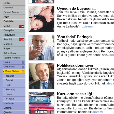
Emlak
Uyusun da büyüsün...
Otomobil
Tom Cruise ve Katie Holmes, herkesten sak
Detaylı Arama
Suri'yle birlikte bir dergiye poz verince, d
Arşiv
Bakın bakalım, bebek uzaylı mı? Adı 'kırmı
Etkinlikler
İşte Tom Cruise ve Katie Holmes'un kızları 
Çocuk
Annie Leibovitz'in
...devamı
Günaydın
Televizyon
'Son fedai' Perinçek
Astroloji
Tarihsel materyalist ve cenaze namazında
Perinçek, hayal gücü ve romantizmden be
Magazin
ermek şöyle dursun, tarihin ondan kurtarıc
Sağlık
pusuya yattığını söyleyen Doğu Perinçek
Kültür Sanat
hâlâ ilk günkü kadar güvenerek, son
...d
Turizm Rehberi
Cuma
Politikaya dönmüyor
Cumartesi
Afganistan'dan dönen Hikmet Çetin'in, e
»
Pazar Sabah
başkanlığı olmuş. Afanistan'da iki buçuk y
Yazarlar
Yüksek Temsilciliği görevi sona eren Hikm
zamanının geldiğini söylüyor. Bir dönem ak
Güncel
siyasete hayli uzak duruyor.Hikmet
...dev
Hobi
Röportaj
Kuzuların sessizliği
Gurme
Bu hafta gösterime giren Arabalar (Cars) 
İyi Yaşa
konuşuyor. Biz de kendi filmimizi olmasa 
İşte İnsan
hazırladık. Bu hafta gösterime giren Araba
Sinema
otomobiller konuşuyor. Biz de kendi filmi
fotoromanımızı hazırladık.
devamı
Çizerler