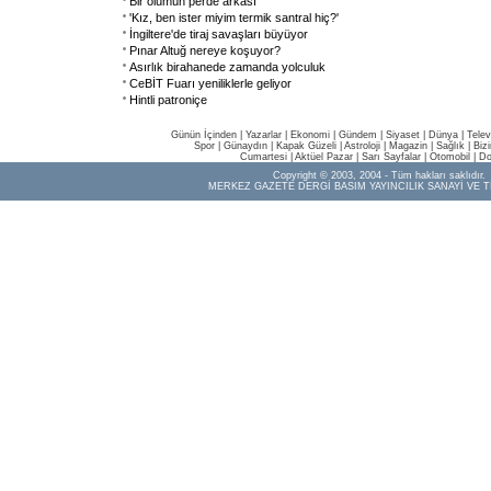
Bir ölümün perde arkası
'Kız, ben ister miyim termik santral hiç?'
İngiltere'de tiraj savaşları büyüyor
Pınar Altuğ nereye koşuyor?
Asırlık birahanede zamanda yolculuk
CeBİT Fuarı yeniliklerle geliyor
Hintli patroniçe
Günün İçinden
|
Yazarlar
|
Ekonomi
|
Gündem
|
Siyaset
|
Dünya |
Telev
Spor
|
Günaydın
|
Kapak Güzeli
|
Astroloji
|
Magazin
|
Sağlık
|
Biz
Cumartesi
|
Aktüel Pazar
|
Sarı Sayfalar
|
Otomobil
|
Do
Copyright © 2003, 2004 - Tüm hakları saklıdır.
MERKEZ GAZETE DERGİ BASIM YAYINCILIK SANAYİ VE T