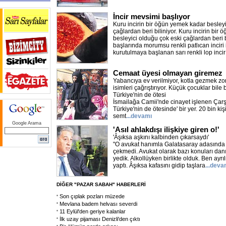
İncir mevsimi başlıyor
Kuru incirin bir öğün yemek kadar besleyi
çağlardan beri biliniyor. Kuru incirin bir
besleyici olduğu çok eski çağlardan beri 
başlarında morumsu renkli patlıcan inciri 
kurutulmaya başlanan sarı renkli lop incir
Cemaat üyesi olmayan giremez
Yabancıya ev verilmiyor, kotla gezmek zor
isimleri çağrıştırıyor. Küçük çocuklar bile 
Türkiye'nin de ötesi
İsmailağa Camii'nde cinayet işlenen Çarş
Türkiye'nin de ötesinde' bir yer. 20 bin ki
semt
...devamı
Google Arama
'Asıl ahlakdışı ilişkiye giren o!'
'Âşıksa aşkını kalbinden çıkarsaydı'
"O avukat hanımla Galatasaray adasında t
çekmedi. Avukat olarak bazı konuları dan
yedik. Alkollüyken birlikte olduk. Ben ayrı
yaptı. Âşıksa kafasını gidip taşlara
...deva
DİĞER "PAZAR SABAH" HABERLERİ
Son çıplak pozları müzede
Mevlana badem helvası severdi
11 Eylül'den geriye kalanlar
İlk uzay pijaması Denizli'den çıktı