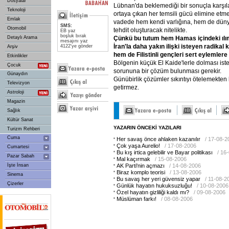
Dosyalar
Lübnan'da beklemediği bir sonuçla karşılaşa
Teknoloji
ortaya çıkan her temsili gücü elimine etm
Emlak
vadede hem kendi varlığına, hem de dünya
SMS:
Otomobil
tehdit oluşturacak nitelikte.
EB yaz
boşluk bırak
Çünkü
bu
tutum
hem
Hamas
içindeki
ılı
Detaylı Arama
mesajını yaz
İran'la
daha
yakın
ilişki
isteyen
radikal
k
4122'ye gönder
Arşiv
hem
de
Filistinli
gençleri
sert
eylemlere
Etkinlikler
Bölgenin küçük El Kaide'lerle dolması iste
Çocuk
sorununa bir çözüm bulunması gerekir.
Günaydın
Günübirlik çözümler sıkıntıyı ötelemekten
Televizyon
getirmez.
Astroloji
Magazin
Sağlık
Kültür Sanat
YAZARIN ÖNCEKİ YAZILARI
Turizm Rehberi
Cuma
Her savaş önce ahlaken kazanılır
/ 17-08-2
Çok yaşa Aurelio!
/ 17-08-2006
Cumartesi
Bu kış irtica gelebilir ve Bayar politikası
/ 16
Pazar Sabah
Mal kaçırmak
/ 15-08-2006
İşte İnsan
AK Parti'nin açmazı
/ 14-08-2006
Biraz komplo teorisi
/ 13-08-2006
Sinema
Bu savaş her yeri güvensiz yapar
/ 11-08-2
Çizerler
Günlük hayatın hukuksuzluğu!
/ 10-08-2006
Özel hayatın gizliliği kaldı mı?
/ 09-08-2006
Müslüman farkı!
/ 08-08-2006