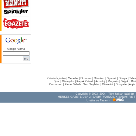
Google Arama
Günün İçinden
|
Yazarlar
|
Ekonomi
|
Gündem
|
Siyaset
|
Dünya |
Telev
Spor
|
Günaydın
|
Kapak Güzeli
|
Astroloji
|
Magazin
|
Sağlık
|
Biz
Cumartesi
|
Pazar Sabah
|
Sarı Sayfalar
|
Otomobil
|
Dosyalar
|
Arşiv
Copyright © 2003, 2004 - Tüm hakları saklıdır.
MERKEZ GAZETE DERGİ BASIM YAYINCILIK SANAYİ VE T
Üretim ve Tasarım