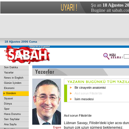
Şu an
18 Ağustos 2
Bugüne ait sabah.com
18 Ağustos 2006 Cuma
Son Dakika
Yazarlar
News in English
Günün İçinden
Bir cinayetin anatomisi
Ekonomi
»
Asıl sorun Filistin'de
Gündem
Siyaset
İsim meselesi
Dünya
Spor
Hava Durumu
Asıl sorun Filistin'de
Sarı Sayfalar
Lübnan Savaşı, Filistin'deki içler acısı du
Ana Sayfa
bunun çok uzun sürmesi beklenemez.