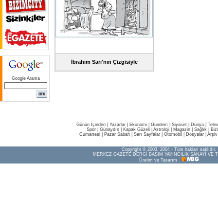
İbrahim Sarı'nın Çizgisiyle
Google Arama
Günün İçinden
|
Yazarlar
|
Ekonomi
|
Gündem
|
Siyaset
|
Dünya |
Tele
Spor
|
Günaydın
|
Kapak Güzeli
|
Astroloji
|
Magazin
|
Sağlık
|
Biz
Cumartesi
|
Pazar Sabah
|
Sarı Sayfalar
|
Otomobil
|
Dosyalar
|
Arşiv
Copyright © 2003, 2004 - Tüm hakları saklıdır.
MERKEZ GAZETE DERGİ BASIM YAYINCILIK SANAYİ VE T
Üretim ve Tasarım