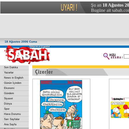
Şu an
18 Ağustos 2
Bugüne ait sabah.com
18 Ağustos 2006 Cuma
Son Dakika
Yazarlar
News in English
Günün İçinden
Ekonomi
Gündem
Siyaset
Dünya
Spor
Hava Durumu
Sarı Sayfalar
Ana Sayfa