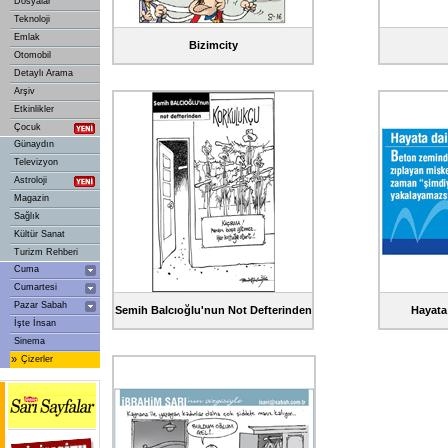
Dosyalar
Teknoloji
Emlak
Bizimcity
Otomobil
Detaylı Arama
Arşiv
Etkinlikler
Çocuk
Günaydın
Televizyon
Astroloji
Magazin
Sağlık
Kültür Sanat
Turizm Rehberi
Cuma
Cumartesi
Pazar Sabah
Semih Balcıoğlu'nun Not Defterinden
Hayata
İşte İnsan
Sinema
»
Çizerler