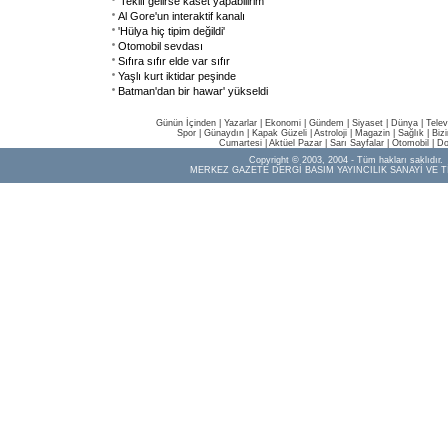
'Teklif gelirse kaset yapabilirim'
Al Gore'un interaktif kanalı
'Hülya hiç tipim değildi'
Otomobil sevdası
Sıfıra sıfır elde var sıfır
Yaşlı kurt iktidar peşinde
Batman'dan bir hawar' yükseldi
Günün İçinden
|
Yazarlar
|
Ekonomi
|
Gündem
|
Siyaset
|
Dünya |
Telev
Spor
|
Günaydın
|
Kapak Güzeli
|
Astroloji
|
Magazin
|
Sağlık
|
Biz
Cumartesi
|
Aktüel Pazar
|
Sarı Sayfalar
|
Otomobil
|
Do
Copyright © 2003, 2004 - Tüm hakları saklıdır.
MERKEZ GAZETE DERGİ BASIM YAYINCILIK SANAYİ VE T