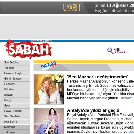
Şu an
13 Ağustos 20
Bugüne ait sabah.com
Son Dakika
Yazarlar
News in English
'Ben Mazhar'ı değiştirmedim'
Günün İçinden
Herkes Mazhar Alanson'un konser giysile
Ekonomi
Tasarımcı eşi Biricik Suden ise yalnızca gi
her konuda yönlendirdiği için eleştiriliyo
Gündem
MFÖ'ye bir hakarettir," diyor. 'Yazıklar olsu
Siyaset
Mazhar bana yapılan eleştirileri
...devamı
Dünya
Spor
Antalya'da yıldızlar geçidi
Hava Durumu
Bu yıl Antalya Altın Portakal Film Festivali
Sarı Sayfalar
Salma Hayek, Morgan Freeman, Michael Do
Ana Sayfa
ağırlayacak. Türsak Başkanı Engin Yiğitgil
Dosyalar
edinilen uluslararası başarı için 'üç ayaklı 
inanmış:Devlet, sivil toplum örgütü ve
...
Teknoloji