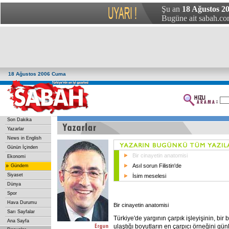
Şu an
18 Ağustos 2
Bugüne ait sabah.com
18 Ağustos 2006 Cuma
Son Dakika
Yazarlar
News in English
Günün İçinden
Bir cinayetin anatomisi
Ekonomi
»
Asıl sorun Filistin'de
Gündem
Siyaset
İsim meselesi
Dünya
Spor
Hava Durumu
Bir cinayetin anatomisi
Sarı Sayfalar
Türkiye'de yargının çarpık işleyişinin, bir b
Ana Sayfa
ulaştığı boyutların en çarpıcı örneğini günl