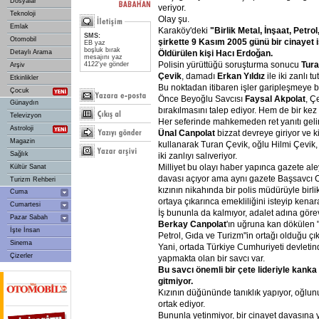
Dosyalar
veriyor.
Teknoloji
Olay şu.
Emlak
Karaköy'deki
"Birlik
Metal,
İnşaat,
Petrol
SMS:
Otomobil
şirkette
9
Kasım
2005
günü
bir
cinayet
EB yaz
boşluk bırak
Öldürülen
kişi
Hacı
Erdoğan.
Detaylı Arama
mesajını yaz
Polisin yürüttüğü soruşturma sonucu
Tur
4122'ye gönder
Arşiv
Çevik
, damadı
Erkan
Yıldız
ile iki zanlı tu
Etkinlikler
Bu noktadan itibaren işler garipleşmeye b
Çocuk
Önce Beyoğlu Savcısı
Faysal
Akpolat
, Ç
Günaydın
bırakılmasını talep ediyor. Hem de bir kez 
Televizyon
Her seferinde mahkemeden ret yanıtı gel
Astroloji
Ünal
Canpolat
bizzat devreye giriyor ve ki
Magazin
kullanarak Turan Çevik, oğlu Hilmi Çevik,
Sağlık
iki zanlıyı salıveriyor.
Milliyet bu olayı haber yapınca gazete ale
Kültür Sanat
davası açıyor ama aynı gazete Başsavcı C
Turizm Rehberi
kızının nikahında bir polis müdürüyle birlik
Cuma
ortaya çıkarınca emekliliğini isteyip kenara
Cumartesi
İş bununla da kalmıyor, adalet adına gör
Pazar Sabah
Berkay
Canpolat
'ın uğruna kan dökülen "B
İşte İnsan
Petrol, Gıda ve Turizm"in ortağı olduğu çık
Sinema
Yani, ortada Türkiye Cumhuriyeti devleti
Çizerler
yapmakta olan bir savcı var.
Bu
savcı
önemli
bir
çete
lideriyle
kanka
gitmiyor.
Kızının düğününde tanıklık yapıyor, oğlunu
ortak ediyor.
Bununla yetinmiyor, bir cinayet davasına y