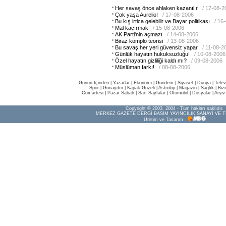
Her savaş önce ahlaken kazanılır
/ 17-08-2
Çok yaşa Aurelio!
/ 17-08-2006
Bu kış irtica gelebilir ve Bayar politikası
/ 16
Mal kaçırmak
/ 15-08-2006
AK Parti'nin açmazı
/ 14-08-2006
Biraz komplo teorisi
/ 13-08-2006
Bu savaş her yeri güvensiz yapar
/ 11-08-2
Günlük hayatın hukuksuzluğu!
/ 10-08-2006
Özel hayatın gizliliği kaldı mı?
/ 09-08-2006
Müslüman farkı!
/ 08-08-2006
Günün İçinden
|
Yazarlar
|
Ekonomi
|
Gündem
|
Siyaset
|
Dünya |
Telev
Spor
|
Günaydın
|
Kapak Güzeli
|
Astroloji
|
Magazin
|
Sağlık
|
Biz
Cumartesi
|
Pazar Sabah
|
Sarı Sayfalar
|
Otomobil
|
Dosyalar
|
Arşiv
Copyright © 2003, 2004 - Tüm hakları saklıdır.
MERKEZ GAZETE DERGİ BASIM YAYINCILIK SANAYİ VE T
Üretim ve Tasarım