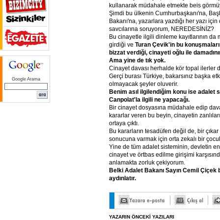
kullanarak müdahale etmekte beis görmü
Şimdi bu ülkenin Cumhurbaşkanı'na, Başb
Bakanı'na, yazarlara yazdığı her yazı içi
savcılarına soruyorum, NEREDESİNİZ?
Bu cinayetle ilgili dinleme kayıtlarının 
girdiği ve
Turan
Çevik'in
bu
konuşmalar
bizzat
verdiği,
cinayeti
oğlu
ile
damadını
Ama
yine
de
tık
yok.
Cinayet davası herhalde kör topal ilerler
Gerçi burası Türkiye, bakarsınız başka etkil
Google Arama
olmayacak şeyler oluverir.
Benim
asıl
ilgilendiğim
konu
ise
adalet
s
Canpolat'la
ilgili
ne
yapacağı.
Bir cinayet dosyasına müdahale edip dava
kararlar veren bu beyin, cinayetin zanlıları
ortaya çıktı.
Bu kararların tesadüfen değil de, bir çıkar i
sonucuna varmak için orta zekalı bir çocu
Yine de tüm adalet sisteminin, devletin en
cinayet ve örtbas edilme girişimi karşısın
anlamakta zorluk çekiyorum.
Belki
Adalet
Bakanı
Sayın
Cemil
Çiçek
aydınlatır.
YAZARIN ÖNCEKİ YAZILARI