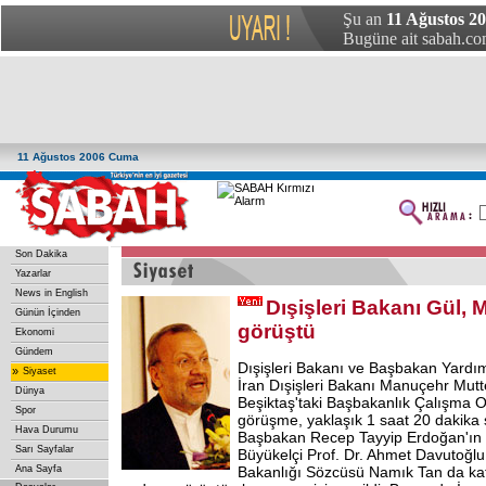
Şu an
11 Ağustos 2
Bugüne ait sabah.com
11 Ağustos 2006 Cuma
Son Dakika
Yazarlar
News in English
Dışişleri Bakanı Gül, M
Günün İçinden
görüştü
Ekonomi
Gündem
Dışişleri Bakanı ve Başbakan Yardım
»
Siyaset
İran Dışişleri Bakanı Manuçehr Mutte
Dünya
Beşiktaş'taki Başbakanlık Çalışma O
Spor
görüşme, yaklaşık 1 saat 20 dakik
Hava Durumu
Başbakan Recep Tayyip Erdoğan'ın
Sarı Sayfalar
Büyükelçi Prof. Dr. Ahmet Davutoğlu i
Ana Sayfa
Bakanlığı Sözcüsü Namık Tan da ka