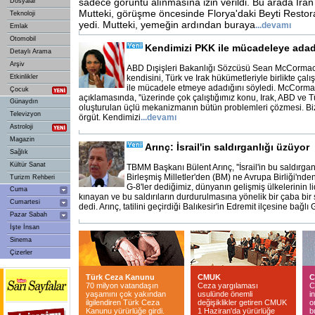
sadece görüntü alınmasına izin verildi. Bu arada İran
Dosyalar
Mutteki, görüşme öncesinde Florya'daki Beyti Resto
Teknoloji
yedi. Mutteki, yemeğin ardından buraya
...
devamı
Emlak
Otomobil
Kendimizi PKK ile mücadeleye adad
Detaylı Arama
Arşiv
ABD Dışişleri Bakanlığı Sözcüsü Sean McCormac
Etkinlikler
kendisini, Türk ve Irak hükümetleriyle birlikte çal
ile mücadele etmeye adadığını söyledi. McCormac
Çocuk
açıklamasında, ''üzerinde çok çalıştığımız konu, Irak, ABD ve Tü
Günaydın
oluşturulan üçlü mekanizmanın bütün problemleri çözmesi. Biz
Televizyon
örgüt. Kendimizi
...
devamı
Astroloji
Magazin
Arınç: İsrail'in saldırganlığı üzüyor
Sağlık
Kültür Sanat
TBMM Başkanı Bülent Arınç, ''İsrail'in bu saldırga
Birleşmiş Milletler'den (BM) ne Avrupa Birliği'nd
Turizm Rehberi
G-8'ler dediğimiz, dünyanın gelişmiş ülkelerinin l
Cuma
kınayan ve bu saldırıların durdurulmasına yönelik bir çaba bir sö
Cumartesi
dedi. Arınç, tatilini geçirdiği Balıkesir'in Edremit ilçesine bağlı
Pazar Sabah
İşte İnsan
Sinema
Çizerler
Türk Ceza Kanunu
CMUK
C
70 milyon vatandaşın
Ceza yargılaması
C
yaşamını çok yakından
usulünde önemli
i
ilgilendiren Türk Ceza
değişiklikler getiren CMUK
o
Kanunu yürürlüğe girdi.
1 Haziran'da yürürlüğe
b