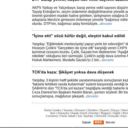
AKP'li Yarbay ve Yalçınbayır, baraj yerine vekil sayısını düşü
Tayyip Erdoğan'ın, seçim sisteminin değiştirilmesine yönelik a
önemli gündem madde haline gelirken, tartışmanın odağına D
adaylarla Meclis'e girmesini önlemeye yönelik "bağımsız millet
oturdu. DTP'nin, bağımsız aday formülüyle
...
devamı
"İçine etti" sözü küfür değil, eleştiri kabul edildi
Yargıtay, "Eğitimdeki merkeziyetçi yapıyı yerle bir edeceğim" d
Hüseyin Çelik'e "Gerçekten de içine etti" karşılığı veren CHP'l
tazminat cezasını bozdu. Çelik, Gazalcı'nın ifadelerinin "Aşağ
nitelikte" olduğunu ileri sürmüştü. Çelik'in açtığı dava üzerine 
Hukuk Mahkemesi, Mustafa Gazalcı'yı 2 bin
...
devamı
TCK'da kaza: Şikâyet yoksa dava düşecek
Yargıtay, 3 kişinin hafif şekilde yaralanmasıyla sonuçlanan kaz
"taksirle tehlikeli vasıta kullanmak" eylemi karşısında verdiği 
SABAH'ın dün "TCK'da yol kazası" başlığıyla verdiği haberle il
Ceza Dairesi'nin Başkanı Nedim Baran, şunları söyledi: Bir tra
sonuçlamışsa, mağdurun şikayeti
...
devamı
Günün İçinden
|
Yazarlar
|
Ekonomi
|
Gündem
|
Siyaset
|
Dünya |
Telev
Spor
|
Günaydın
|
Kapak Güzeli
|
Astroloji
|
Magazin
|
Sağlık
|
Bizi
Cumartesi
|
Pazar Sabah
|
Sarı Sayfalar
|
Otomobil
|
Dosyalar
|
Arşiv
Sabah
Servisi