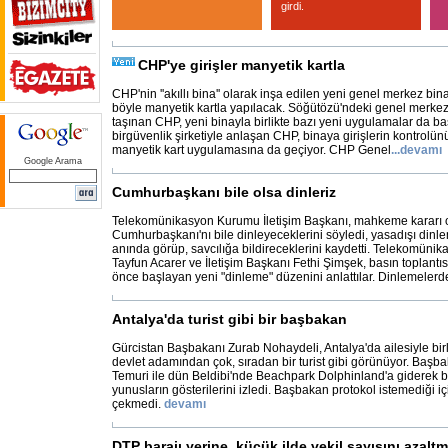
girdi.
CHP'ye girişler manyetik kartla
CHP'nin ''akıllı bina'' olarak inşa edilen yeni genel merkez bin
böyle manyetik kartla yapılacak. Söğütözü'ndeki genel merke
taşınan CHP, yeni binayla birlikte bazı yeni uygulamalar da baş
birgüvenlik şirketiyle anlaşan CHP, binaya girişlerin kontrolü
manyetik kart uygulamasına da geçiyor. CHP Genel
...
devamı
Google Arama
Cumhurbaşkanı bile olsa dinleriz
Telekomünikasyon Kurumu İletişim Başkanı, mahkeme kararı 
Cumhurbaşkanı'nı bile dinleyeceklerini söyledi, yasadışı dinl
anında görüp, savcılığa bildireceklerini kaydetti. Telekomün
Tayfun Acarer ve İletişim Başkanı Fethi Şimşek, basın toplantı
önce başlayan yeni "dinleme" düzenini anlattılar. Dinlemelerd
Antalya'da turist gibi bir başbakan
Gürcistan Başbakanı Zurab Nohaydeli, Antalya'da ailesiyle birli
devlet adamından çok, sıradan bir turist gibi görünüyor. Başba
Temuri ile dün Beldibi'nde Beachpark Dolphinland'a giderek 
yunusların gösterilerini izledi. Başbakan protokol istemediği iç
çekmedi.
devamı
DTP barajı yerine, küçük ilde vekil sayısını azalt