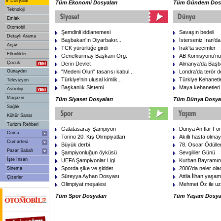
»
Dosyalar
Tüm Ekonomi Dosyaları
Tüm Gündem Dosy
Teknoloji
Emlak
Otomobil
Şemdinli iddianemesi
Savaşın bedeli
Detaylı Arama
Başbakan'ın Diyarbakır...
İsterseniz İran'da
Arşiv
TCK yürürlüğe girdi
Irak'ta seçimler
Etkinlikler
Genelkurmay Başkanı Org.
AB Komisyonu'nun 
Çocuk
Derin Devlet
Almanya'da Başb
Günaydın
"Medeni Olun" tasarısı kabul...
Londra'da terör d
Türkiye'nin ulusal kimlik...
Türkiye Kehanetler
Televizyon
Başkanlık Sistemi
Maya kehanetleri
Astroloji
Magazin
Tüm Siyaset Dosyaları
Tüm Dünya Dosyal
Sağlık
Kültür Sanat
Turizm Rehberi
Galatasaray Şampiyon
Dünya Anıtlar Fo
Cuma
Torino 20. Kış Olimpiyatları
Akıllı hasta olmay
Cumartesi
Büyük derbi
78. Oscar Ödülleri
Pazar Sabah
Şampiyonluğun öyküsü
Sevgililer Günü
İşte İnsan
UEFA Şampiyonlar Ligi
Kurban Bayramını
Sporda şike ve şiddet
2006’da neler ol
Sinema
Süreyya Ayhan Dosyası
Attila İlhan yaşamı
Çizerler
Olimpiyat meşalesi
Mehmet Öz ile uz
Tüm Spor Dosyaları
Tüm Yaşam Dosyal