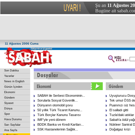
Şu an
11 Ağustos 2
Bugüne ait sabah.com
11 Ağustos 2006 Cuma
Son Dakika
Yazarlar
News in English
Günün İçinden
Ekonomi
SABAH ile Serbest Ekonominin...
Uyuşturucu Dosy
Gündem
Sorularla Sosyal Güvenlik...
Tek umut ÖSS de
Siyaset
Dünyanın otomobil şovu
Puanınızı siz hes
Dünya
50 yıllık Türk Ticaret Kanunu...
El salladı gitti
Spor
Türk Borçlar Kanunu Tasarısı
Tuzla'daki atıklar
Hava Durumu
IMF'yle yeni dönem
Sabah'a ödül yağ
BDDK Banka ve Kredi Kartları...
Nükleer Santral 
Sarı Sayfalar
SSK Hastanelerinin Sağlık...
Doğalgaz krizi
Ana Sayfa