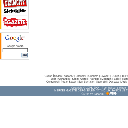
Google Arama
Günün İçinden
|
Yazarlar
|
Ekonomi
|
Gündem
|
Siyaset
|
Dünya |
Telev
Spor
|
Günaydın
|
Kapak Güzeli
|
Astroloji
|
Magazin
|
Sağlık
|
Biz
Cumartesi
|
Pazar Sabah
|
Sarı Sayfalar
|
Otomobil
|
Dosyalar
|
Arşiv
Copyright © 2003, 2004 - Tüm hakları saklıdır.
MERKEZ GAZETE DERGİ BASIM YAYINCILIK SANAYİ VE T
Üretim ve Tasarım