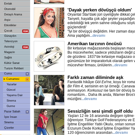
Emlak
'Dayak yerken dövüşçü oldum'
Otomobil
Oryantal Star'daki jüri üyeliğiyle dikkat ç
Detaylı Arama
Tanyeli, hayatta çok ağır şeyler yaşadığın
Arşiv
edebildiği tek yerin sahne olduğunu söylü
Etkinlikler
güçlendirdi'
Çocuk
"İyi bir dövüşçü değildim. Her zaman daya
Ama yaptığım
...devamı
Günaydın
Televizyon
Amerikan tarzının öncüsü
Astroloji
Bir kırtasiye mağazasında başlayan macer
Bu mücevherler, sadece yıldızların değil p
Magazin
de gözdesi. 1837'de kırtasiye mağazası o
Sağlık
günümüze bir imparatorluk olarak gelen v
Kültür Sanat
mücevher firması, ünlülerin
...devamı
Turizm Rehberi
Cuma
Farklı zaman diliminde aşk
»
Cumartesi
Fantastik hikâye
Göl Evi
'ne, koyu bir ro
Yazarlar
Bir Film 4,
serisinin en iyi örneği.
Canavar
Güncel
animasyon.
Korkusuz
ise tam bir dövüş 
romantizm... Daha ilk anda, Warner Bros'
Yaşama Dair
müziğini
...devamı
Sinema
Gurme
Sessizliğin sesi şimdi golf oldu
Pazar Sabah
Yaşları 12 ile 16 arasında değişen işitme 
İşte İnsan
öğreniyor. Türkiye Golf Federasyonu ve 
Sinema
İşitme Engelliler Yatılı Okulu, onları son
Çizerler
Erzurum Dede Korkut İşitme Engelliler Yat
120 öğrencisinin arasından
...devamı