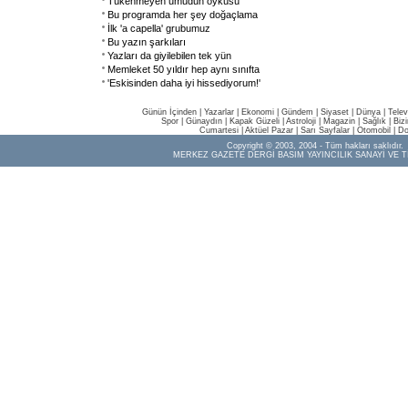
Tükenmeyen umudun öyküsü
Bu programda her şey doğaçlama
İlk 'a capella' grubumuz
Bu yazın şarkıları
Yazları da giyilebilen tek yün
Memleket 50 yıldır hep aynı sınıfta
'Eskisinden daha iyi hissediyorum!'
Günün İçinden
|
Yazarlar
|
Ekonomi
|
Gündem
|
Siyaset
|
Dünya |
Telev
Spor
|
Günaydın
|
Kapak Güzeli
|
Astroloji
|
Magazin
|
Sağlık
|
Biz
Cumartesi
|
Aktüel Pazar
|
Sarı Sayfalar
|
Otomobil
|
Do
Copyright © 2003, 2004 - Tüm hakları saklıdır.
MERKEZ GAZETE DERGİ BASIM YAYINCILIK SANAYİ VE T