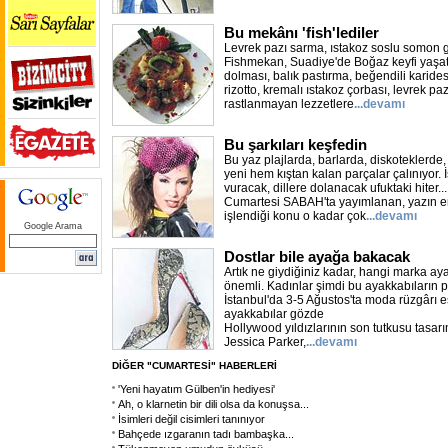
Bu mekânı 'fish'lediler
Levrek pazı sarma, ıstakoz soslu somon gi
Fishmekan, Suadiye'de Boğaz keyfi yaşat
dolması, balık pastırma, beğendili karide
rizotto, kremalı ıstakoz çorbası, levrek pa
rastlanmayan lezzetlere
...devamı
Bu şarkıları keşfedin
Bu yaz plajlarda, barlarda, diskoteklerde
yeni hem kıştan kalan parçalar çalınıyor.
vuracak, dillere dolanacak ufuktaki hiter..
Cumartesi SABAH'ta yayımlanan, yazın en
işlendiği konu o kadar çok
...devamı
Google Arama
Dostlar bile ayağa bakacak
Artık ne giydiğiniz kadar, hangi marka ay
önemli. Kadınlar şimdi bu ayakkabıların p
İstanbul'da 3-5 Ağustos'ta moda rüzgârı e
ayakkabılar gözde
Hollywood yıldızlarının son tutkusu tasar
Jessica Parker,
...devamı
DİĞER "CUMARTESİ" HABERLERİ
'Yeni hayatım Gülben'in hediyesi'
Ah, o klarnetin bir dili olsa da konuşsa...
İsimleri değil cisimleri tanınıyor
Bahçede ızgaranın tadı bambaşka...