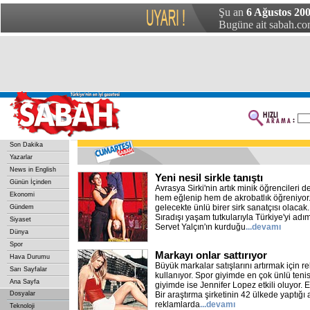
Şu an
6 Ağustos 200
Bugüne ait sabah.com
Son Dakika
Yazarlar
News in English
Yeni nesil sirkle tanıştı
Günün İçinden
Avrasya Sirki'nin artık minik öğrencileri d
Ekonomi
hem eğlenip hem de akrobatlık öğreniyor.
gelecekte ünlü birer sirk sanatçısı olacak
Gündem
Sıradışı yaşam tutkularıyla Türkiye'yi ad
Siyaset
Servet Yalçın'ın kurduğu
...devamı
Dünya
Spor
Markayı onlar sattırıyor
Hava Durumu
Büyük markalar satışlarını artırmak için r
Sarı Sayfalar
kullanıyor. Spor giyimde en çok ünlü teni
Ana Sayfa
giyimde ise Jennifer Lopez etkili oluyor. En e
Dosyalar
Bir araştırma şirketinin 42 ülkede yaptığı
reklamlarda
...devamı
Teknoloji