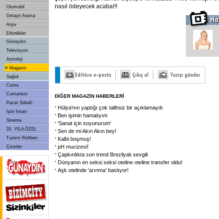
nasıl ödeyecek acaba!!!
Otomobil
Detaylı Arama
Arşiv
Etkinlikler
Günaydın
Televizyon
Astroloji
»
Magazin
Sağlık
Cuma
Cumartesi
DİĞER MAGAZİN HABERLERİ
Pazar Sabah
Hülya'nın yaptığı çok talihsiz bir açıklamaydı
İşte İnsan
Ben işimin hamalıyım
Sinema
'Sanat için soyunurum'
20. YILA ÖZEL
Sen de mi Akın Akın bey!
Turizm Rehberi
Kalbi boşmuş!
pH mucizesi!
Çizerler
Çapkınlıkta son trend Brezilyalı sevgili
Dünyanın en seksi seksi oteline oteline transfer oldu!
Aşk otelinde 'arınma' baslıyor!