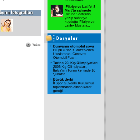
'Fikriye ve Latife' 8
Mart'ta sahnede
Dilruba Saatçi'nin
yazıp sahneye
koyduğu 'Fikriye ve
Latife- Mustafa
...
Dünyanın otomobil şovu
Bu yıl 76'ıncısı düzenlenen
Uluslararası Cenevre
Otomobil Fuarı,
...
Torino 20. Kış Olimpiyatları
2006 Kış Olimpiyatları,
İtalya'nın Torino kentinde 10
Şubat'ta
...
Büyük derbi
İl Spor Güvenlik Kurulu'nun
toplantısında alınan karar
gereği,
...