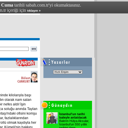
- Cuma
tarihli sabah.com.tr'yi okumaktasınız.
.tr içeriği için
tıklayın »
nde kilolarıyla başı
kadın olarak nam salan
r nefes aldı! İşin
şınca soluğu anında Taylan
taşı'ndaki ofisini komşu
İstanbul'un tarihi
baleyle anlatılacak
ar, fazlalıklarından
Balerin Hülya Aksular,
rollü olmak kaydıyla her
İstanbul'un 550 yıllık
nar, Kümeli'nin hakkını
tarihini dans
...