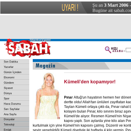
Şu an
3 Mart 2006 
Bugüne ait sabah.com
Son Dakika
Yazarlar
Günün İçinden
Ekonomi
Kümeli'den kopamıyor!
Gündem
Siyaset
Dünya
Pınar
Altuğ'un hayatının hemen her dönemi
Spor
dertte oldu! Allah'tan ünlüleri zayıflatan 
Hava Durumu
Taylan Kümeli ortaya çıktı da, Pınar rahat bi
Sarı Sayfalar
kolayını bulan Pınar, kilo sınırını biraz a
Ana Sayfa
Kümeli'de alıyor. Resmen Kümeli'nin Nişan
Dosyalar
kapısı yaptı. Son aylarda yine kilo alan Pın
Teknoloji
kurtulmak için yine Kümeli'nin kapısını çalmış. Düzenli ve kont
şeyin yenebildiği Kümeli diyetiyle iki haftada 4 kilo vermiş. Pı
Emlak