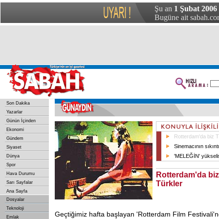
Şu an
1 Şubat 2006
Bugüne ait sabah.com
Son Dakika
Yazarlar
Günün İçinden
Ekonomi
Rotterdam'da biz T
Gündem
Sinemacının sıkınt
Siyaset
'MELEĞİN' yükseli
Dünya
Spor
Rotterdam'da biz
Hava Durumu
Türkler
Sarı Sayfalar
Ana Sayfa
Dosyalar
Teknoloji
Geçtiğimiz hafta başlayan 'Rotterdam Film Festivali'
Emlak