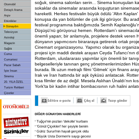
soğuk, sinema salonları serin... Sinema konuşulan kaf
Otomobil
sokaklar da sinemalar arasında koşuşturan sinemaseve
Detaylı Arama
hareketli. Herkes festivalin büyük ödülü 'Altın Kaplan' 
Arşiv
konuşsa da yan bölümler de çok ilgi görüyor. Bu arad
Etkinlikler
festival programına baktığımızda Semih Kaplanoğlu'
»
Günaydın
Düşüşü'nü görüyoruz hemen. Rotterdam'ı sinemacılar
Televizyon
önemli yapan; bir anlamıyla, projelere destek veren H
Astroloji
dünyanın yapımcısını birararaya getirerek ortak proj
Magazin
Cinemart organizasyonu. Yapımcı olarak bu organiza
Sağlık
projesi için maddi destek arayan Ceyda Tufancı'nın da
Cuma
Rotterdam, uluslararası yapımlar için önemli bir tanış
Cumartesi
belgeselleriyle tanınan genç yönetmenlerimizden Hü
Pazar Sabah
burada. İlk uzun metrajlı filmi 'Gitmek' için finans ar
İşte İnsan
Irak ve İran hattında bir aşk öyküsü anlatacak. Rott
Sinema
kısa filmler de az değil. Mesela Aslıhan Ünaldı'nın kı
20. YILA ÖZEL
York'ta bir kadın intihar bombacısının ruh halini anlatı
Turizm Rehberi
Çizerler
DİĞER GÜNAYDIN HABERLERİ
Tuğçe'nin pozları 'dekolte' kurbanı
'Gönül Çiçekleri' her şeyiyle benim
Gülriz Sururi'nin hayali gerçek oldu
'Büyük Usta Dormen'e saygı gecesi