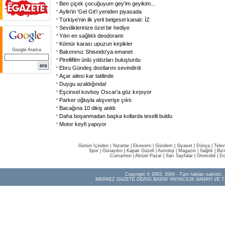
Ben çiçek çocuğuyum gey'im geyikim...
Aylin'in 'Gel Git'i yeniden piyasada
Türkiye'nin ilk yerli belgesel kanalı: İZ
Sevdiklerinize özel bir hediye
Yılın en sağlıklı deodorantı
Kömür karası upuzun kirpikler
Google Arama
Bakımınız Shiseido'ya emanet
Pirellifilm ünlü yıldızları buluşturdu
Ebru Gündeş dostlarını sevindirdi
Açar ailesi kar tatilinde
Duygu azaldığında!
Eşcinsel kovboy Oscar'a göz kırpıyor
Parker oğluyla alışverişe çıktı
Bacağına 10 dikiş atıldı
Daha boşanmadan başka kollarda teselli buldu
Motor keyfi yapıyor
Günün İçinden
|
Yazarlar
|
Ekonomi
|
Gündem
|
Siyaset
|
Dünya |
Telev
Spor
|
Günaydın
|
Kapak Güzeli
|
Astroloji
|
Magazin
|
Sağlık
|
Biz
Cumartesi
|
Aktüel Pazar
|
Sarı Sayfalar
|
Otomobil
|
Do
Copyright © 2003, 2004 - Tüm hakları saklıdır.
MERKEZ GAZETE DERGİ BASIM YAYINCILIK SANAYİ VE T