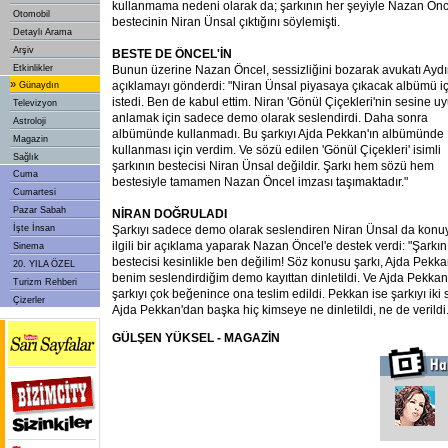
kullanmama nedeni olarak da; şarkının her şeyiyle Nazan Önce
Otomobil
bestecinin Niran Ünsal çıktığını söylemişti.
Detaylı Arama
Arşiv
BESTE DE ÖNCEL'İN
Etkinlikler
Bunun üzerine Nazan Öncel, sessizliğini bozarak avukatı Aydı
»
açıklamayı gönderdi: "Niran Ünsal piyasaya çıkacak albümü iç
Günaydın
istedi. Ben de kabul ettim. Niran 'Gönül Çiçekleri'nin sesine 
Televizyon
anlamak için sadece demo olarak
seslendirdi. Daha sonra
Astroloji
albümünde kullanmadı. Bu şarkıyı Ajda Pekkan'ın albümünde
Magazin
kullanması için verdim. Ve sözü edilen 'Gönül Çiçekleri' isimli
Sağlık
şarkının bestecisi Niran Ünsal değildir. Şarkı hem sözü hem
Cuma
bestesiyle tamamen Nazan Öncel imzası taşımaktadır."
Cumartesi
Pazar Sabah
NİRAN DOĞRULADI
İşte İnsan
Şarkıyı sadece demo olarak seslendiren Niran Ünsal da konu
ilgili bir açıklama yaparak Nazan Öncel'e destek verdi: "Şarkın
Sinema
bestecisi kesinlikle ben değilim! Söz konusu şarkı, Ajda Pekka
20. YILA ÖZEL
benim seslendirdiğim demo kayıttan dinletildi. Ve Ajda Pekkan
Turizm Rehberi
şarkıyı çok beğenince ona teslim edildi. Pekkan ise şarkıyı iki s
Çizerler
Ajda Pekkan'dan başka hiç kimseye ne dinletildi, ne de verildi.
GÜLŞEN YÜKSEL - MAGAZİN