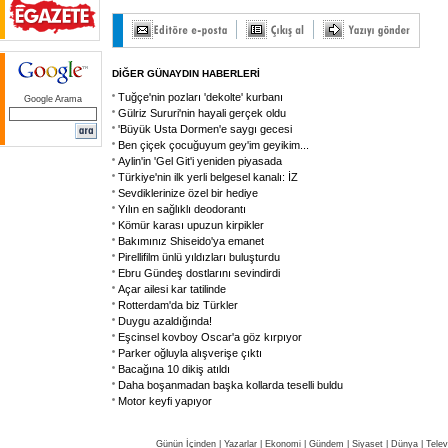
DİĞER GÜNAYDIN HABERLERİ
Tuğçe'nin pozları 'dekolte' kurbanı
Google Arama
Gülriz Sururi'nin hayali gerçek oldu
'Büyük Usta Dormen'e saygı gecesi
Ben çiçek çocuğuyum gey'im geyikim...
Aylin'in 'Gel Git'i yeniden piyasada
Türkiye'nin ilk yerli belgesel kanalı: İZ
Sevdiklerinize özel bir hediye
Yılın en sağlıklı deodorantı
Kömür karası upuzun kirpikler
Bakımınız Shiseido'ya emanet
Pirellifilm ünlü yıldızları buluşturdu
Ebru Gündeş dostlarını sevindirdi
Açar ailesi kar tatilinde
Rotterdam'da biz Türkler
Duygu azaldığında!
Eşcinsel kovboy Oscar'a göz kırpıyor
Parker oğluyla alışverişe çıktı
Bacağına 10 dikiş atıldı
Daha boşanmadan başka kollarda teselli buldu
Motor keyfi yapıyor
Günün İçinden
|
Yazarlar
|
Ekonomi
|
Gündem
|
Siyaset
|
Dünya |
Telev