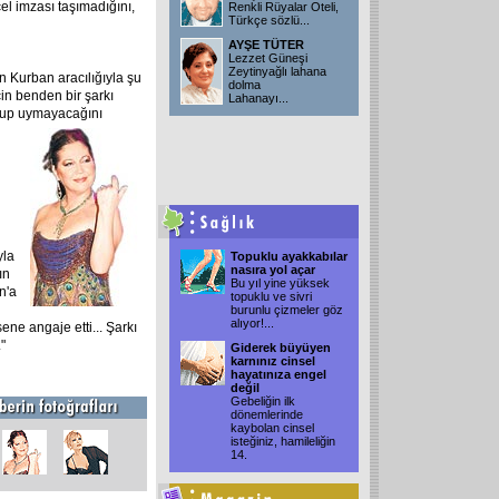
l imzası taşımadığını,
Renkli Rüyalar Oteli,
Türkçe sözlü
...
AYŞE TÜTER
Lezzet Güneşi
Zeytinyağlı lahana
n Kurban aracılığıyla şu
dolma
in benden bir şarkı
Lahanayı
...
uyup uymayacağını
yla
Topuklu ayakkabılar
nasıra yol açar
ın
Bu yıl yine yüksek
n'a
topuklu ve sivri
burunlu çizmeler göz
alıyor!
...
ene angaje etti... Şarkı
"
Giderek büyüyen
karnınız cinsel
hayatınıza engel
değil
Gebeliğin ilk
dönemlerinde
kaybolan cinsel
isteğiniz, hamileliğin
14.