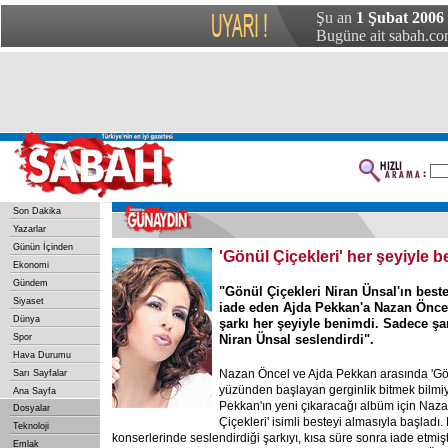
Şu an
1 Şubat 2006
Bugüne ait sabah.com
Son Dakika
Yazarlar
Günün İçinden
'Gönül Çiçekleri' her şeyiyle 
Ekonomi
Gündem
"Gönül Çiçekleri Niran Ünsal'ın beste
Siyaset
iade eden Ajda Pekkan'a Nazan Öncel
Dünya
şarkı her şeyiyle benimdi. Sadece ş
Spor
Niran Ünsal seslendirdi".
Hava Durumu
Nazan Öncel ve Ajda Pekkan arasında 'Gönü
Sarı Sayfalar
yüzünden başlayan gerginlik bitmek bilmiy
Ana Sayfa
Pekkan'ın yeni çıkaracağı albüm için Naz
Dosyalar
Çiçekleri' isimli besteyi almasıyla başlad
Teknoloji
konserlerinde seslendirdiği şarkıyı, kısa süre sonra iade etmiş
Emlak