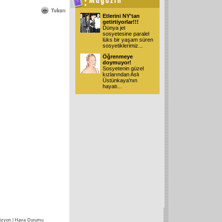
Etlerini NY'tan
getirtiyorlar!!!
Dünya jet
sosyetesine paralel
lüks bir yaşam süren
sosyetiklerimiz
...
Öğrenmeye
doymuyor!
Sosyetenin güzel
kızlarından Aslı
Üstünkaya'nın
hayatı
...
izyon
|
Hava Durumu