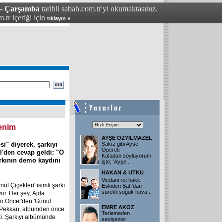
 - Çarşamba
tarihli sabah.com.tr'yi okumaktasınız.
.tr içeriği için
tıklayın »
benim
AYŞE ÖZYILMAZEL
si" diyerek, şarkıyı
Sakız gibi Ayşe
Opereti
'den cevap geldi: "O
Kafadan söylüyorum
arkının demo kaydını
işte; 'Ayşe
...
HAKAN & UTKU
Vicdani ret hakkı
l Çiçekleri' isimli şarkı
Eskiden Batı'dan
sürekli soğuk hava
...
or. Her şey; Ajda
an Öncel'den 'Gönül
EMRE AKOZ
ı. Pekkan, albümden önce
Terlemeden
ti. Şarkıyı albümünde
sevişenler