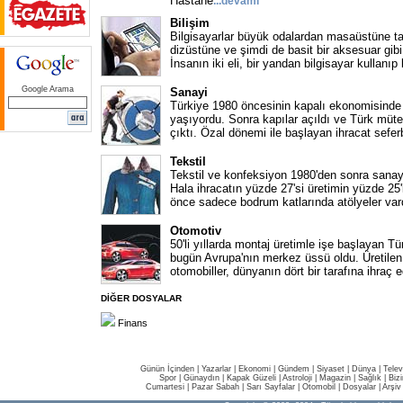
Hastane
...
devamı
Bilişim
Bilgisayarlar büyük odalardan masaüstüne ta
dizüstüne ve şimdi de basit bir aksesuar gib
İnsanın iki eli, bir yandan bilgisayar kullanıp
Google Arama
Sanayi
Türkiye 1980 öncesinin kapalı ekonomisinde 
yaşıyordu. Sonra kapılar açıldı ve Türk müt
çıktı. Özal dönemi ile başlayan ihracat sefer
Tekstil
Tekstil ve konfeksiyon 1980'den sonra sanay
Hala ihracatın yüzde 27'si üretimin yüzde 25'i
önce sadece bodrum katlarında atölyeler var
Otomotiv
50'li yıllarda montaj üretimle işe başlayan T
bugün Avrupa'nın merkez üssü oldu. Üretilen 
otomobiller, dünyanın dört bir tarafına ihraç ed
DİĞER DOSYALAR
Finans
Günün İçinden
|
Yazarlar
|
Ekonomi
|
Gündem
|
Siyaset
|
Dünya |
Telev
Spor
|
Günaydın
|
Kapak Güzeli
|
Astroloji
|
Magazin
|
Sağlık
|
Biz
Cumartesi
|
Pazar Sabah
|
Sarı Sayfalar
|
Otomobil
|
Dosyalar
|
Arşiv