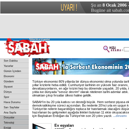
Şu an
8 Ocak 2006 
Bugüne ait sabah.com
Son Dakika
Yazarlar
Günün İçinden
Ekonomi
Türkiye ekonomisi 80'li yıllarda bir dünya ekonomisi olma yolunda tarihi
Gündem
yıllar krizlerle heba edildi. Cumhuriyet tarihinin en yüksek faiz oranını
Siyaset
devalüasyonlarını, en ağır krizini hep bu dönemde yaşadık. 20 yılda, t
yılda ise dünyada "sessiz devrim" olarak nitelenen tarihi adımlar attık.
Dünya
olmaktan çıkıp fırsatlar ülkesi haline geldik.
Spor
SABAH’ın bu 20 yıla katkısı ve desteği büyük. Hem serbest piyasa e
Hava Durumu
demokratikleşme süreci açısından. Bu nedenle 20'nci yıla en uygun k
Sarı Sayfalar
Türkiye'de nelerin başarıldığını topluca bir hatırlatmak olacağını düşün
hazırlanan bu gelişmeleri aşağıda linkleri bulunan 11 ekte okuyacaksın
Ana Sayfa
için Başbakan Erdoğan da Türkiye'nin son 20 yılını yazdı.
...devamı
Dosyalar
Teknoloji
Ev eşyaları
Emlak