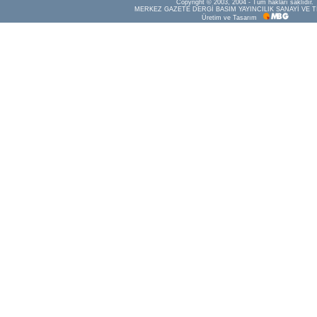
Copyright © 2003, 2004 - Tüm hakları saklıdır.
MERKEZ GAZETE DERGİ BASIM YAYINCILIK SANAYİ VE T
Üretim ve Tasarım