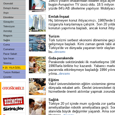
1980'li yılların ortalarından itibaren dışa aç
Otomobil
bugün Avrupa'nın TV üssü oldu. 18.5 milyon 
yüzde 84'ü AB ülkelerine yapılıyor. Mobilyacı
Detaylı Arama
Arşiv
Emlak-İnşaat
Etkinlikler
Hiç bitmeyen konut ihtiyacımızı, 1980'lerde 
Günaydın
rüzgarıyla karşılamaya çalıştık. Son 20 yılda
Televizyon
konutun yapımına başladı, ancak konut ihti
Astroloji
Magazin
Turizm
Türk turizmi serbest ekonomi dönemine geçişl
Sağlık
gelişmeye başladı. Kimi zaman gerek tabii a
Cuma
Türkiye'de ve dünyada yaşanan terör olaylar
Cumartesi
bu
...
devamı
Pazar Sabah
Gıda-perakende
İşte İnsan
Perakende sektöründeki ilk marketleşme 1980
Sinema
1990'larla birlikte hız kazandı. Yabancı marke
»
20. YILA ÖZEL
pazarında etkinleşmeye başladığı 1994 yılı
Turizm Rehberi
yılına
...
devamı
Çizerler
Eğitim
Vakıf üniversitelerinin eğitim sistemine girme
dünyada rekabet arttı. Devlet üniversiteleri ö
hizmetlerde önemli atılımlar yapmak zorund
Sağlık
Türkiye 20 yıl içinde mum ışığında zor şartl
ameliyatlardan robotik ameliyatlara geçti. Son
alanında büyük değişimler yaşandı. Ama soru