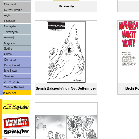
Otomobil
Bizimcity
Detaylı Arama
Arşiv
Etkinlikler
Günaydın
Televizyon
Astroloji
Magazin
Sağlık
Cuma
Cumartesi
Pazar Sabah
İşte İnsan
Sinema
20. YILA ÖZEL
Turizm Rehberi
Semih Balcıoğlu'nun Not Defterinden
Bedri Ko
»
Çizerler