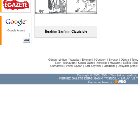
Google Arama
İbrahim Sarı'nın Çizgisiyle
Günün İçinden
|
Yazarlar
|
Ekonomi
|
Gündem
|
Siyaset
|
Dünya |
Tele
Spor
|
Günaydın
|
Kapak Güzeli
|
Astroloji
|
Magazin
|
Sağlık
|
Biz
Cumartesi
|
Pazar Sabah
|
Sarı Sayfalar
|
Otomobil
|
Dosyalar
|
Arşiv
Copyright © 2003, 2004 - Tüm hakları saklıdır.
MERKEZ GAZETE DERGİ BASIM YAYINCILIK SANAYİ VE T
Üretim ve Tasarım