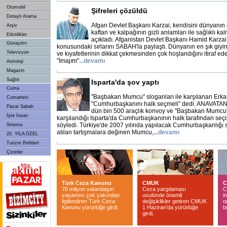
Otomobil
Şifreleri çözüldü
Detaylı Arama
Afgan Devlet Başkanı Karzai, kendisini dünyanın en
Arşiv
kaftan ve kalpağının gizli anlamları ile sağlıklı k
Etkinlikler
açıkladı. Afganistan Devlet Başkanı Hamid Karzai,
Günaydın
konusundaki sırlarını SABAH'la paylaştı. Dünyanın en şık giyi
Televizyon
ve kıyafetlerinin dikkat çekmesinden çok hoşlandığını itiraf ed
"İmajım"
...
devamı
Astroloji
Magazin
Sağlık
Isparta'da şov yaptı
Cuma
"Başbakan Mumcu" sloganları ile karşılanan Erk
Cumartesi
"Cumhurbaşkanını halk seçmeli" dedi. ANAVATAN
Pazar Sabah
dün bin 500 araçlık konvoy ve "Başbakan Mumcu"
İşte İnsan
karşılandığı Isparta'da Cumhurbaşkanının halk tarafından seçi
söyledi. Türkiye'de 2007 yılında yapılacak Cumhurbaşkanlığı 
Sinema
atılan tartışmalara değinen Mumcu,
...
devamı
20. YILA ÖZEL
Turizm Rehberi
Çizerler
Türk Ceza Kanunu
CMUK
C
70 milyon vatandaşın
Ceza yargılaması
C
yaşamını çok yakından
usulünde önemli
i
ilgilendiren Türk Ceza
değişiklikler getiren CMUK
o
Kanunu yürürlüğe girdi.
1 Haziran'da yürürlüğe
b
girdi.