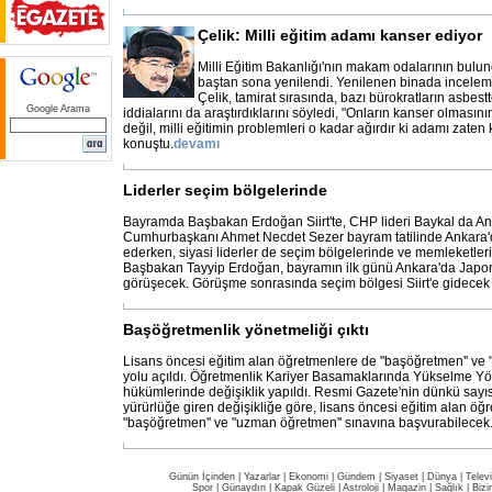
Çelik: Milli eğitim adamı kanser ediyor
Milli Eğitim Bakanlığı'nın makam odalarının bulu
baştan sona yenilendi. Yenilenen binada incele
Çelik, tamirat sırasında, bazı bürokratların asbes
Google Arama
iddialarını da araştırdıklarını söyledi, "Onların kanser olmasın
değil, milli eğitimin problemleri o kadar ağırdır ki adamı zaten
konuştu.
devamı
Liderler seçim bölgelerinde
Bayramda Başbakan Erdoğan Siirt'te, CHP lideri Baykal da An
Cumhurbaşkanı Ahmet Necdet Sezer bayram tatilinde Ankara'd
ederken, siyasi liderler de seçim bölgelerinde ve memleketler
Başbakan Tayyip Erdoğan, bayramın ilk günü Ankara'da Japo
görüşecek. Görüşme sonrasında seçim bölgesi Siirt'e gidecek
Başöğretmenlik yönetmeliği çıktı
Lisans öncesi eğitim alan öğretmenlere de "başöğretmen'' ve
yolu açıldı. Öğretmenlik Kariyer Basamaklarında Yükselme Yöne
hükümlerinde değişiklik yapıldı. Resmi Gazete'nin dünkü say
yürürlüğe giren değişikliğe göre, lisans öncesi eğitim alan öğ
"başöğretmen'' ve "uzman öğretmen'' sınavına başvurabilecek
Günün İçinden
|
Yazarlar
|
Ekonomi
|
Gündem
|
Siyaset
|
Dünya |
Telev
Spor
|
Günaydın
|
Kapak Güzeli
|
Astroloji
|
Magazin
|
Sağlık
|
Bizi