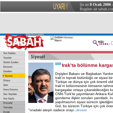
Şu an
8 Ocak 2006 
Bugüne ait sabah.com
Son Dakika
Yazarlar
Günün İçinden
Irak'ta bölünme kargaş
Ekonomi
Gündem
Dışişleri Bakanı ve Başbakan Yardım
»
Siyaset
Irak'ın toprak bütünlüğü ve siyasi bi
Dünya
Türkiye ve dünya için çok önemli ol
Spor
Irak'ın bölünmesinin kimsenin tahm
kargaşalar ortaya çıkarabileceğini k
Hava Durumu
CNN-Türk'te yayımlanan Ankara Kul
Sarı Sayfalar
gündeme ilişkin soruları yanıtladı. Ir
Ana Sayfa
yapılmasının siyasi sürecin işlediğini
Dosyalar
Gül, bu sürecin Türkiye için çok ön
Teknoloji
''oradaki ateşin sadece orayı
...
devamı
Emlak