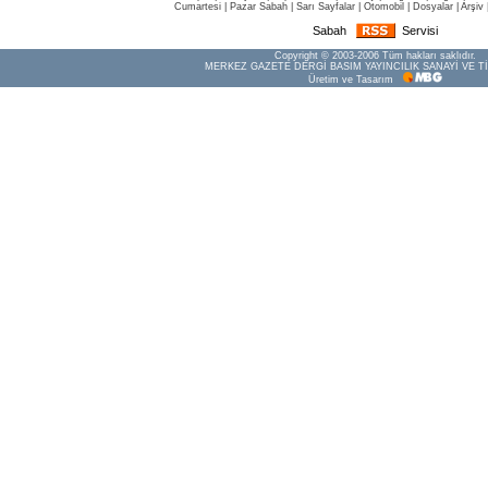
Cumartesi
|
Pazar Sabah
|
Sarı Sayfalar
|
Otomobil
|
Dosyalar
|
Arşiv
Sabah
Servisi
Copyright © 2003-2006 Tüm hakları saklıdır.
MERKEZ GAZETE DERGİ BASIM YAYINCILIK SANAYİ VE Tİ
Üretim ve Tasarım