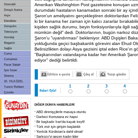
Amerikan Washinghton Post gazetesine konuşan uzm
Otomobil
durumdaki hastaların kanamadan sonraki bir ay içind
Detaylı Arama
Şaron'un ameliyatını gerçekleştiren doktorlardan Fe
Arşiv
ki bir kanama her zaman için kalıcı zararlar bırakabil
Etkinlikler
kişiden sağlık durumu, beyin fonksiyonlarıyla ilgili sağl
Günaydın
mümkün değil" dedi. Doktorlarının, bugün narkoz düz
Televizyon
Şaron'u "uyandırması" bekleniyor. ABD Dışişleri Baka
Astroloji
yokluğunda geçici başbakanlık görevini alan Ehud Olme
Magazin
Belirsizlikten dolayı Asya gezisini iptal eden Rice'ın
Sağlık
Cuma
"Başkanından vatandaşına kadar her Amerikalı Şaron'
Cumartesi
ediyor" dediği belirtildi.
Pazar Sabah
İşte İnsan
Sinema
20. YILA ÖZEL
1
2
3
4
Turizm Rehberi
Çizerler
DİĞER DÜNYA HABERLERİ
ABD direnişçilerle masaya oturdu
Darbeci Komutana ev hapsi
Bir başkadır İran'da kayak keyfi!
Türk esir için girişim başlatıldı
'Kerkük Kürdistan'a dahil olmalı'
Sarkozy'yi geçen kadın lider