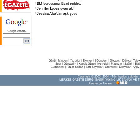
BM 'sorgusunu' Esad reddetti
Jennifer Lopez uyarı aldı
Jessica Alba'dan aşk şovu
Google Arama
Günün İçinden
|
Yazarlar
|
Ekonomi
|
Gündem
|
Siyaset
|
Dünya |
Telev
Spor
|
Günaydın
|
Kapak Güzeli
|
Astroloji
|
Magazin
|
Sağlık
|
Biz
Cumartesi
|
Pazar Sabah
|
Sarı Sayfalar
|
Otomobil
|
Dosyalar
|
Arşiv
Copyright © 2003, 2004 - Tüm hakları saklıdır.
MERKEZ GAZETE DERGİ BASIM YAYINCILIK SANAYİ VE T
Üretim ve Tasarım