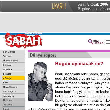
Şu an
8 Ocak 2006 
Bugüne ait sabah.com
Son Dakika
Yazarlar
Günün İçinden
Bugün uyanacak mı?
Ekonomi
Gündem
İsrail Başbakanı Ariel Şaron, geçt
Siyaset
geçirdiği üçüncü beyin kanaması a
»
Dünya
halen komada tutuluyor. Dün yenid
Spor
alınan Başbakan'ın geçirdiği üç be
Hava Durumu
buna bağlı felç yüzünden ne kadar
Sarı Sayfalar
belirlemek için yapılan tarama sonuç
Ana Sayfa
Doktorları bu durumu hayati tehlike
Dosyalar
bir gelişme olarak tanımlasa da Şar
Teknoloji
eski sağlığına tamamen kavuşmasının imkânsız olduğ
Emlak