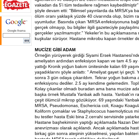
vakadan da 5'i tüm tedavilere rağmen kaybedilmiştir" 
şöyle devam etti: "Bilimsel yayınlarda da MRSA'ya bağ
ölüm oranı yaklaşık yüzde 40 civarında olup, bizim r
uyumludur. Basında çıkan 'MRSA enfeksiyonuna bağlı
gerçek olmayıp, bu bilgiler ilgili gazeteciyle paylaşıl
Google Arama
gerçekler yazılmamıştır." Yekeler'in bu açıklamasına
kuşkular sürüyor. Hastane mikrobu kapan örnekler de
MUCİZE GİBİ ADAM
Örneğin yürüyerek girdiği Siyami Ersek Hastanesi'nde 
ameliyatın ardından enfeksiyon kapan ve tam 4.5 ay e
yattığı Kronik yoğun bakım ünitesinde kalan 69 yaşın
yaşadıklarını şöyle anlattı: " Ameliyat gayet iyi geçt
sonra 3 gün odaya çıkarıldım. Tekrar yoğun bakıma 
enfeksiyonu dediler. 2.5 ay kendime gelemedim. Topl
Kolay çıkanlar olmadı buradan ama bana mucize adam 
başka örnek Mustafa Yanbak adlı hasta. Yanbak'ın r
çeşit ölümcül mikrop gözüküyor. 69 yaşındaki Yanbak,
MRSA, Pseudomonas, Eschericia coli, Koagu Koagulaz
Koliform çomaklar ve Staphylococus haemolyticus mik
bu testler hasta Eski bina 2.cerrahi servisinde yatarken
Hastane başhekiminin yaptığı açıklamada Nazan Dem
anevrizması olarak açıklandı. Ancak açıklamada hast
birkaç gün sonra ateşinin yükselmesi, yapılan bakteri