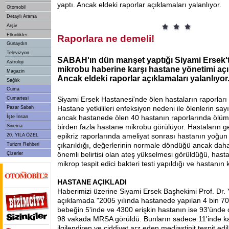
yaptı. Ancak eldeki raporlar açıklamaları yalanlıyor.
Otomobil
Detaylı Arama
Arşiv
Etkinlikler
Raporlara ne demeli!
Günaydın
Televizyon
SABAH'ın dün manşet yaptığı Siyami Ersek'
Astroloji
mikrobu haberine karşı hastane yönetimi açı
Magazin
Ancak eldeki raporlar açıklamaları yalanlıyor
Sağlık
Cuma
Siyami Ersek Hastanesi'nde ölen hastaların raporları
Cumartesi
Hastane yetkilileri enfeksiyon nedeni ile ölenlerin sayı
Pazar Sabah
ancak hastanede ölen 40 hastanın raporlarında ölü
İşte İnsan
birden fazla hastane mikrobu görülüyor. Hastaların gel
Sinema
epikriz raporlarında ameliyat sonrası hastanın yoğu
20. YILA ÖZEL
çıkarıldığı, değerlerinin normale döndüğü ancak da
Turizm Rehberi
önemli belirtisi olan ateş yükselmesi görüldüğü, has
Çizerler
mikrop tespit edici bakteri testi yapıldığı ve hastanın 
HASTANE AÇIKLADI
Haberimizi üzerine Siyami Ersek Başhekimi Prof. Dr. Y
açıklamada "2005 yılında hastanede yapılan 4 bin 70
bebeğin 5'inde ve 4300 erişkin hastanın ise 93'ünde
98 vakada MRSA görüldü. Bunların sadece 11'inde ka
ilgilendiren ve ciddiyet arz eden mediastinit tespit edi