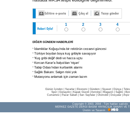
hastada MRSA tespit edildiğine değinilmedi.
1
2
3
4
DİĞER GÜNDEM HABERLERİ
İdamlıklar Koğuşu'nda bir rektörün cezaevi güncesi
Türkiye boydan boya kuş gribiyle savaşıyor
'Kuş gribi değil' dedi ve hacca uçtu
Korcan Karar'a İtalya'dan 'nişan'
Tabip Odası'ndan kurbanlık alarmı
Sağlık Bakanı: Salgın riski yok
Mutasyonu anlamak için zaman lazım
Günün İçinden
|
Yazarlar
|
Ekonomi
|
Gündem
|
Siyaset
|
Dünya |
Telev
Spor
|
Günaydın
|
Kapak Güzeli
|
Astroloji
|
Magazin
|
Sağlık
|
Biz
Cumartesi
|
Pazar Sabah
|
Sarı Sayfalar
|
Otomobil
|
Dosyalar
|
Arşiv
Copyright © 2003, 2004 - Tüm hakları saklıdır.
MERKEZ GAZETE DERGİ BASIM YAYINCILIK SANAYİ VE T
Üretim ve Tasarım