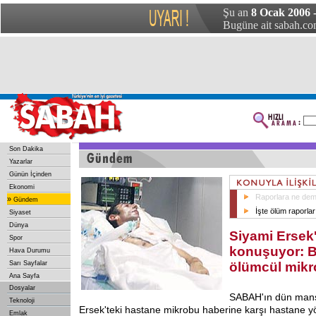
Şu an
8 Ocak 2006 
Bugüne ait sabah.com
Son Dakika
Yazarlar
Günün İçinden
Ekonomi
Raporlara ne deme
»
Gündem
İşte ölüm raporlar
Siyaset
Dünya
Siyami Ersek'
Spor
konuşuyor: Bi
Hava Durumu
Sarı Sayfalar
ölümcül mikr
Ana Sayfa
Dosyalar
SABAH'ın dün manş
Teknoloji
Ersek'teki hastane mikrobu haberine karşı hastane y
Emlak