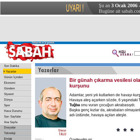
Şu an
3 Ocak 2006 -
Bugüne ait sabah.com
Son Dakika
»
Yazarlar
Günün İçinden
Bir günah çıkarma vesilesi o
Ekonomi
kurşunu
Gündem
Siyaset
Adamlar, yeni yılı kutlarken de havayı kurş
Havaya ateş açarken sözde, 6 yaşındaki
Dünya
Tuğba
onu vuran çocuğun akrabasıydı.
Spor
Başka genç kızlar da, akrabaları olmayanl
Hava Durumu
adı üstünde, havaya açılan ateşle.
Sarı Sayfalar
Ana Sayfa
Dosyalar
Teknoloji
Emlak
Özetleyelim mi: