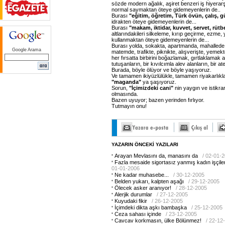
sözde modern ağalık, aşiret benzeri iş hiyerar
normal saymaktan öteye gidemeyenlerin de..
Burası
"eğitim,
öğretim,
Türk
övün,
çalış,
g
idrakten öteye gidemeyenlerin de...
Burası
"makam,
iktidar,
kuvvet,
servet,
rütb
altlarındakileri silkeleme, kırıp geçirme, ezme, 
kullanmaktan öteye gidemeyenlerin de...
Burası yolda, sokakta, apartmanda, mahallede
Google Arama
matemde, trafikte, piknikte, alışverişte, yemek
her fırsatta birbirini boğazlamak, gırtlaklamak
tutuşanların, bir kıvılcımla alev alanların, bir a
Burada, böyle ölüyor ve böyle yaşıyoruz.
Ve tamamen ikiyüzlülükle, tamamen riyakarlıkl
"maganda"
ya şaşıyoruz.
Sorun,
"İçimizdeki
cani"
nin yaygın ve istikra
olmasında.
Bazen uyuyor; bazen yerinden fırlıyor.
Tutmayın onu!
YAZARIN ÖNCEKİ YAZILARI
Arayan Mevlasını da, manasını da
/ 02-01-
Fazla mesaide sigortasız yanmış kadın işçile
01-01-2006
Ne kadar muhasebe...
/ 30-12-2005
Belden yukarı, kalpten aşağı
/ 29-12-2005
Ölecek asker aranıyor!
/ 28-12-2005
Alerjik durumlar
/ 27-12-2005
Kuyudaki fikir
/ 26-12-2005
İçimdeki dikta aşkı bambaşka
/ 25-12-2005
Ceza sahası içinde
/ 23-12-2005
Cavcav korkmasın, ülke Bölünmez!
/ 22-12