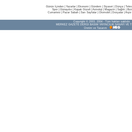
Günün İçinden
|
Yazarlar
|
Ekonomi
|
Gündem
|
Siyaset
|
Dünya |
Telev
Spor
|
Günaydın
|
Kapak Güzeli
|
Astroloji
|
Magazin
|
Sağlık
|
Biz
Cumartesi
|
Pazar Sabah
|
Sarı Sayfalar
|
Otomobil
|
Dosyalar
|
Arşiv
Copyright © 2003, 2004 - Tüm hakları saklıdır.
MERKEZ GAZETE DERGİ BASIM YAYINCILIK SANAYİ VE T
Üretim ve Tasarım