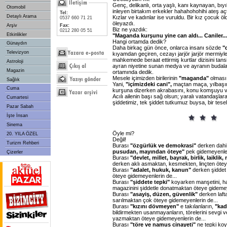
Genç, delikanlı, orta yaşlı, kanı kaynayan, bıyık
Otomobil
inleyen birtakım erkekler hahahohohihi ateş açtı
Tel:
Detaylı Arama
Kızlar ve kadınlar ise vuruldu. Bir kız çocuk öl
0537 660 71 21
öleyazdı.
Arşiv
Fax:
Biz ne yazdık:
0212 280 05 51
Etkinlikler
"Maganda
kurşunu
yine
can
aldı...
Caniler..
Hangi ortamda dedik?
Günaydın
Daha birkaç gün önce, onlarca insanı sözde
"
Televizyon
kıyamdan geçiren, cezayı jarjör jarjör mermiyl
mahkemede beraat ettirmiş kurtlar dizisini tan
Astroloji
ayran niyetine sunan medya ve ayranın budalası
Magazin
ortamında dedik.
Mesele içimizden birilerinin
"maganda"
olması 
Sağlık
Yani,
"içimizdeki
cani",
maçtan maça, yılbaşı
Cuma
kurşuna dizerken akrabasını, konu komşuyu vu
Acılı ailenin başı sağ olsun; yaralı vatandaşlar
Cumartesi
şiddetimiz, tek şiddet tutkumuz buysa, bir tesell
Pazar Sabah
İşte İnsan
Sinema
Öyle mi?
20. YILA ÖZEL
Değil!
Turizm Rehberi
Burası
"özgürlük
ve
demokrasi"
derken dahi
pusudan,
mayından
öteye"
pek gidemeyenler
Çizerler
Burası
"devlet,
millet,
bayrak,
birlik,
laiklik,
derken aklı asmaktan, kesmekten, linçten ötey
Burası
"adalet,
hukuk,
kanun"
derken şiddet
öteye gidemeyenlerin de...
Burası
"şiddete
tepki"
koyarken manşetini, habe
magazinini şiddetle donatmaktan öteye gidemey
Burası
"asayiş,
düzen,
güvenlik"
derken laft
sarılmaktan çok öteye gidemeyenlerin de...
Burası
"kızını
dövmeyen"
e takılanların,
"kad
bildirmekten usanmayanların, törelerini sevgi ve
yazmaktan öteye gidemeyenlerin de...
Burası
"töre
ve
namus
cinayeti"
ne tepki koy