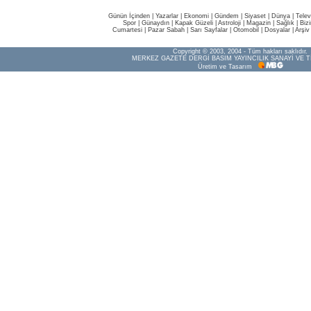
Günün İçinden
|
Yazarlar
|
Ekonomi
|
Gündem
|
Siyaset
|
Dünya |
Telev
Spor
|
Günaydın
|
Kapak Güzeli
|
Astroloji
|
Magazin
|
Sağlık
|
Biz
Cumartesi
|
Pazar Sabah
|
Sarı Sayfalar
|
Otomobil
|
Dosyalar
|
Arşiv
Copyright © 2003, 2004 - Tüm hakları saklıdır.
MERKEZ GAZETE DERGİ BASIM YAYINCILIK SANAYİ VE T
Üretim ve Tasarım