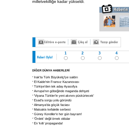
milletvekilliğe kadar yükseldi.
1
2
3
4
DİĞER DÜNYA HABERLERİ
Irak'ta Türk Büyükelçi'ye saldırı
El Kaide'nin Fransız Kazanovası
Türkiye'den tek aday Ayasofya
Avrupa'nın göbeğinde maganda dehşeti
'Viyana Türkler'in yeni akınını püskürtecek'
Esad'a sorgu yolu göründü
Almanya'da göçük faciası
Matsakis kefaletle serbest
Güney Koreliler'e her gün bayram!
'Ördek' değil örnek oldular
En 'kıllı' propaganda!