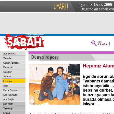
Şu an
3 Ocak 2006 -
Bugüne ait sabah.com
Son Dakika
Yazarlar
Günün İçinden
Hepimiz Alam
Ekonomi
Gündem
Ege'de sorun olab
Siyaset
"yabancı damatl
»
Dünya
istenmeyebilir.
Spor
hepsine gurbet.
Hava Durumu
benzer yaşam tarz
Sarı Sayfalar
burada olmasa d
Ana Sayfa
kılıyor....
Dosyalar
Teknoloji
Emlak