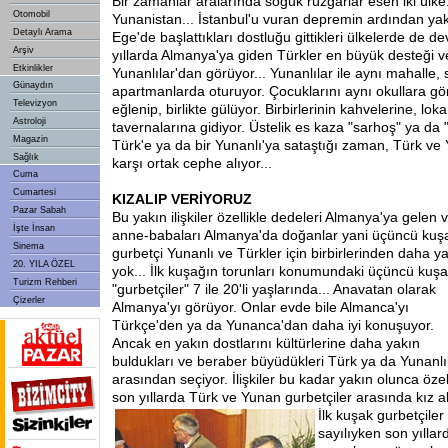
Bir zamanlar aralarında soğuk rüzgarlar esen iki ülke
Otomobil
Yunanistan... İstanbul'u vuran depremin ardından yak
Detaylı Arama
Ege'de başlattıkları dostluğu gittikleri ülkelerde de dev
Arşiv
yıllarda Almanya'ya giden Türkler en büyük desteği 
Etkinlikler
Yunanlılar'dan görüyor... Yunanlılar ile aynı mahalle,
Günaydın
apartmanlarda oturuyor. Çocuklarını aynı okullara gönd
Televizyon
eğlenip, birlikte gülüyor. Birbirlerinin kahvelerine, lok
Astroloji
tavernalarına gidiyor. Üstelik es kaza "sarhoş" ya da "
Magazin
Türk'e ya da bir Yunanlı'ya sataştığı zaman, Türk ve 
Sağlık
karşı ortak cephe alıyor...
Cuma
Cumartesi
KIZ
ALIP VERİYORUZ
Pazar Sabah
Bu yakın ilişkiler özellikle dedeleri Almanya'ya gelen 
İşte İnsan
anne-babaları Almanya'da doğanlar yani üçüncü kuş
Sinema
gurbetçi Yunanlı ve Türkler için birbirlerinden daha ya
20. YILA ÖZEL
yok... İlk kuşağın torunları konumundaki üçüncü kuş
Turizm Rehberi
"gurbetçiler" 7 ile 20'li yaşlarında... Anavatan olarak
Çizerler
Almanya'yı görüyor. Onlar evde bile Almanca'yı
Türkçe'den ya da Yunanca'dan daha iyi konuşuyor.
Ancak en yakın dostlarını kültürlerine daha yakın
buldukları ve beraber büyüdükleri Türk ya da Yunanlı
arasından seçiyor. İlişkiler bu kadar yakın olunca özel
son yıllarda Türk ve Yunan gurbetçiler arasında kız a
İlk kuşak gurbetçiler 
sayılıyken son yıllar