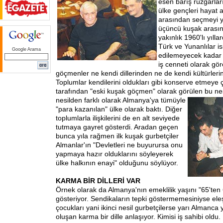
esen barış rüzgarları
ülke gençleri hayat a
arasından seçmeyi y
üçüncü kuşak arası
yakınlık 1960'lı yıll
Türk ve Yunanlılar is
Google Arama
edilemeyecek kadar u
iş cenneti olarak gör
göçmenler ne kendi dillerinden ne de kendi kültürlerin
Toplumlar kendilerini oldukları gibi konserve etmeye ça
tarafından "eski kuşak göçmen" olarak görülen bu nes
nesilden farklı olarak Almanya'ya tümüyle
"para kazanılan" ülke olarak baktı. Diğer
toplumlarla ilişkilerini de en alt seviyede
tutmaya gayret gösterdi. Aradan geçen
bunca yıla rağmen ilk kuşak gurbetçiler
Almanlar'ın "Devletleri ne buyurursa onu
yapmaya hazır olduklarını söyleyerek
ülke halkının enayi" olduğunu söylüyor.
KARMA BİR DİLLERİ VAR
Örnek olarak da Almanya'nın emeklilik yaşını "65'ten
gösteriyor. Sendikaların tepki göstermemesiniyse eleşt
çocukları yani ikinci nesil gurbetçilerse yarı Almanca 
oluşan karma bir dille anlaşıyor. Kimisi iş sahibi oldu.