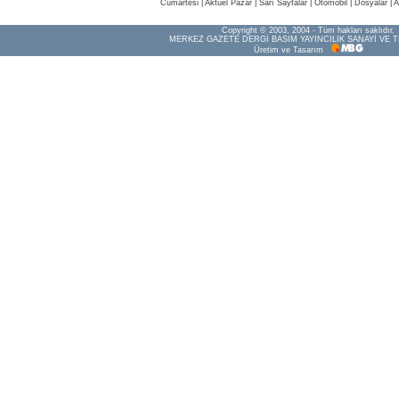
Cumartesi
|
Aktüel Pazar
|
Sarı Sayfalar
|
Otomobil
|
Dosyalar
|
A
Copyright © 2003, 2004 - Tüm hakları saklıdır.
MERKEZ GAZETE DERGİ BASIM YAYINCILIK SANAYİ VE T
Üretim ve Tasarım