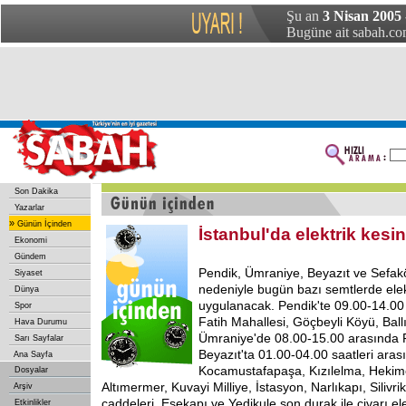
Şu an
3 Nisan 2005 
Bugüne ait sabah.com
Son Dakika
Yazarlar
»
Günün İçinden
İstanbul'da elektrik kesin
Ekonomi
Gündem
Pendik, Ümraniye, Beyazıt ve Sefakö
Siyaset
nedeniyle bugün bazı semtlerde elekt
Dünya
uygulanacak. Pendik'te 09.00-14.00
Spor
Fatih Mahallesi, Göçbeyli Köyü, Ball
Hava Durumu
Ümraniye'de 08.00-15.00 arasında F
Sarı Sayfalar
Beyazıt'ta 01.00-04.00 saatleri aras
Ana Sayfa
Kocamustafapaşa, Kızılelma, Hekimo
Dosyalar
Altımermer, Kuvayi Milliye, İstasyon, Narlıkapı, Silivr
Arşiv
caddeleri, Esekapı ve Yedikule son durak ile civarı e
Etkinlikler