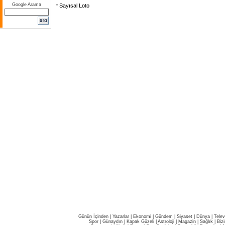
Google Arama
Sayısal Loto
Günün İçinden
|
Yazarlar
|
Ekonomi
|
Gündem
|
Siyaset
|
Dünya |
Telev
Spor
|
Günaydın
|
Kapak Güzeli
|
Astroloji
|
Magazin
|
Sağlık
|
Biz