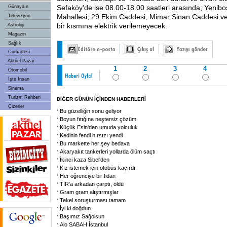
Sefaköy'de ise 08.00-18.00 saatleri arasında; Yenib
Günaydın
Mahallesi, 29 Ekim Caddesi, Mimar Sinan Caddesi v
Televizyon
bir kısmına elektrik verilemeyecek.
Astroloji
Magazin
Sağlık
Cumartesi
Aktüel Pazar
1
2
3
4
Otomobil
İşte İnsan
Sinema
Turizm Rehberi
DİĞER GÜNÜN İÇİNDEN HABERLERİ
Çizerler
Bu güzelliğin sonu geliyor
Boyun fıtığına neştersiz çözüm
Küçük Esin'den umuda yolculuk
Kedinin fendi hırsızı yendi
Bu markette her şey bedava
Akaryakıt tankerleri yollarda ölüm saçtı
İkinci kaza Sibel'den
Kız istemek için otobüs kaçırdı
Her öğrenciye bir fidan
TIR'a arkadan çarptı, öldü
Gram gram alıştırmışlar
Tekel soruşturması tamam
İyi ki doğdun
Başımız Sağolsun
Alo SABAH İstanbul