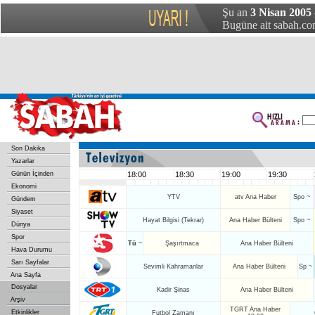
Şu an
3 Nisan 2005 
Bugüne ait sabah.com
Son Dakika
Yazarlar
Günün İçinden
18:00
18:30
19:00
19:30
Ekonomi
YTV
atv Ana Haber
Spo ~
Gündem
Siyaset
Hayat Bilgisi (Tekrar)
Ana Haber Bülteni
Spo ~
Dünya
Spor
Tü
~
Şaşırtmaca
Ana Haber Bülteni
Hava Durumu
Sarı Sayfalar
Sevimli Kahramanlar
Ana Haber Bülteni
Sp ~
Ana Sayfa
Dosyalar
Kadir Şinas
Ana Haber Bülteni
Arşiv
TGRT Ana Haber
Etkinlikler
Futbol Zamanı