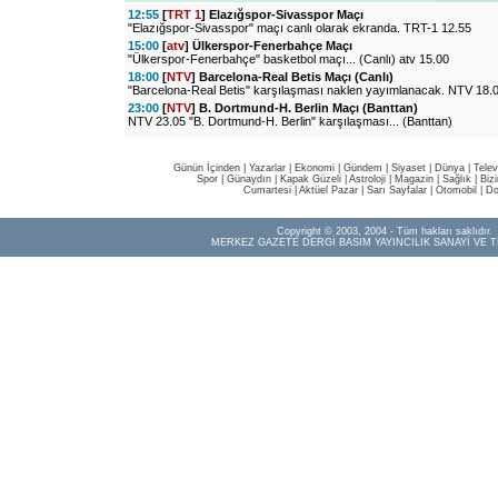
12:55
[
TRT 1
] Elazığspor-Sivasspor Maçı
"Elazığspor-Sivasspor" maçı canlı olarak ekranda. TRT-1 12.55
15:00
[
atv
] Ülkerspor-Fenerbahçe Maçı
"Ülkerspor-Fenerbahçe" basketbol maçı... (Canlı) atv 15.00
18:00
[
NTV
] Barcelona-Real Betis Maçı (Canlı)
"Barcelona-Real Betis" karşılaşması naklen yayımlanacak. NTV 18.
23:00
[
NTV
] B. Dortmund-H. Berlin Maçı (Banttan)
NTV 23.05 "B. Dortmund-H. Berlin" karşılaşması... (Banttan)
Günün İçinden
|
Yazarlar
|
Ekonomi
|
Gündem
|
Siyaset
|
Dünya |
Telev
Spor
|
Günaydın
|
Kapak Güzeli
|
Astroloji
|
Magazin
|
Sağlık
|
Biz
Cumartesi
|
Aktüel Pazar
|
Sarı Sayfalar
|
Otomobil
|
Do
Copyright © 2003, 2004 - Tüm hakları saklıdır.
MERKEZ GAZETE DERGİ BASIM YAYINCILIK SANAYİ VE T