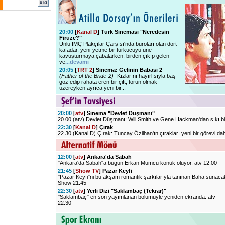
20:00
[
Kanal D
] Türk Sineması "Neredesin
Firuze?"
Ünlü İMÇ Plakçılar Çarşısı'nda büroları olan dört
kafadar, yeni-yetme bir türkücüyü üne
kavuşturmaya çabalarken, birden çıkıp gelen
ve
...devamı
20:05
[
TRT 2
] Sinema: Gelinin Babası 2
(Father of the Bride-2)-
Kızlarını hayırlısıyla baş-
göz edip rahata eren bir çift, torun olmak
üzereyken ayrıca yeni bir
...
20:00
[
atv
] Sinema "Devlet Düşmanı"
20.00 (atv) Devlet Düşmanı: Will Smith ve Gene Hackman'dan sıkı bir 
22:30
[
Kanal D
] Çırak
22.30 (Kanal D) Çırak: Tuncay Özilhan'ın çırakları yeni bir görevi dah
12:00
[
atv
] Ankara'da Sabah
"Ankara'da Sabah"a bugün Erkan Mumcu konuk oluyor. atv 12.00
21:45
[
Show TV
] Pazar Keyfi
"Pazar Keyfi"ni bu akşam romantik şarkılarıyla tanınan Baha sunaca
Show 21.45
22:30
[
atv
] Yerli Dizi "Saklambaç (Tekrar)"
"Saklambaç" en son yayımlanan bölümüyle yeniden ekranda. atv
22.30