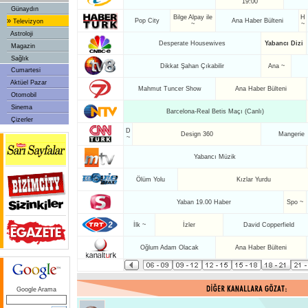
19:00
Günaydın
Bilge Alpay ile
H
»
Pop City
Ana Haber Bülteni
Televizyon
~
~
Astroloji
Desperate Housewives
Yabancı Dizi
Magazin
Sağlık
Dikkat Şahan Çıkabilir
Ana ~
Cumartesi
Aktüel Pazar
Mahmut Tuncer Show
Ana Haber Bülteni
Otomobil
Sinema
Barcelona-Real Betis Maçı (Canlı)
Çizerler
D
Design 360
Mangerie
~
Yabancı Müzik
Ölüm Yolu
Kızlar Yurdu
Yaban 19.00 Haber
Spo ~
İlk ~
İzler
David Copperfield
Oğlum Adam Olacak
Ana Haber Bülteni
Google Arama