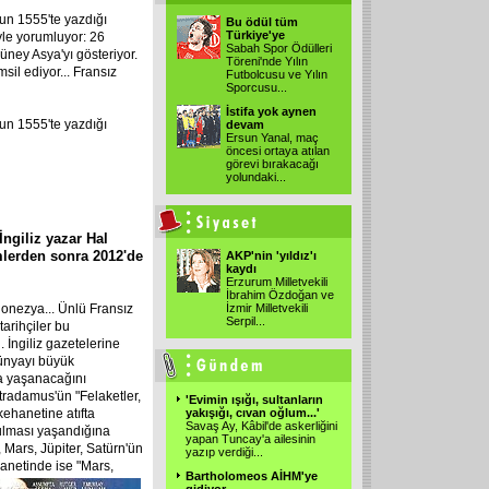
un 1555'te yazdığı
Bu ödül tüm
Türkiye'ye
öyle yorumluyor: 26
Sabah Spor Ödülleri
 Güney Asya'yı gösteriyor.
Töreni'nde Yılın
msil ediyor... Fransız
Futbolcusu ve Yılın
Sporcusu...
İstifa yok aynen
un 1555'te yazdığı
devam
Ersun Yanal, maç
öncesi ortaya atılan
görevi bırakacağı
yolundaki...
ngiliz yazar Hal
lerden sonra 2012'de
AKP'nin 'yıldız'ı
kaydı
Erzurum Milletvekili
İbrahim Özdoğan ve
onezya... Ünlü Fransız
İzmir Milletvekili
Serpil...
arihçiler bu
İngiliz gazetelerine
ünyayı büyük
ra yaşanacağını
tradamus'ün "Felaketler,
'Evimin ışığı, sultanların
kehanetine atıfta
yakışığı, cıvan oğlum...'
Savaş Ay, Kâbil'de askerliğini
ulması yaşandığına
yapan Tuncay'a ailesinin
, Mars, Jüpiter, Satürn'ün
yazıp verdiği...
hanetinde ise "Mars,
Bartholomeos AİHM'ye