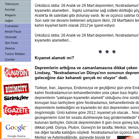
Televizyon
Ürkütücü iddia: 26 Aralık ve 28 Mart depremleri, Nostradamus'
Astroloji
kıyametin alametleri... İngiliz uzmanlar sağ üstteki dörtlüğü ş
Aralık'ta ilk satırdaki gibi dolunay vardı. İki ve üçüncü satırlar
Magazin
Son satır ise devamı beklenen artçıların ilkini, 28 Mart'takini te
Sağlık
kahin kıyamet tarihi olarak 2012'ye işaret ediyor.
Cumartesi
Aktüel Pazar
Ürkütücü iddia: 26 Aralık ve 28 Mart depremleri, Nostradamus'
Otomobil
kıyametin alametleri...
İşte İnsan
Sinema
Turizm Rehberi
Kıyamet alameti mi?
Çizerler
Depremlerin arttığına ve zamanlamasına dikkat çeken İ
Lindsey, "Nostradamus'un Dünya'nın sonunun deprem
geleceğine dair kehaneti gerçek mi oluyor" dedi.
Türkiye, İran, Japonya, Endonezya ve geçtiğimiz gün yine End
kahin Nostradamus'un kehanetlerinden yola çıkan bazı İngiliz t
depremlerin "yaklaşan kıyametin alameti" olduğunu öne sürdü. 
konuşan bazı tarihçilere göre Nostradamus, kehanetlerinde d
depremlerin beklediğini ve kıyametin bir dizi depremden son
öngörmüştü. Ünlü kahine göre 2012, kıyamet yılı olacak... Nos
gezegenlerin özel bir sırada dizilmesiyle baş göstermektedir" 
bulunan tarihçiler, Gölcük depreminden 6 gün önce güneş tut
dikkat çekti. Dünya, Pluton, Güneş'in bir tarafta; Merkür, Venüs
ise diğer tarafta kaldığını söyledi. Nostradamus'ün üçüncü ke
Google Arama
Merkür ve Ay
birleştiğinde, güneyde büyük bir