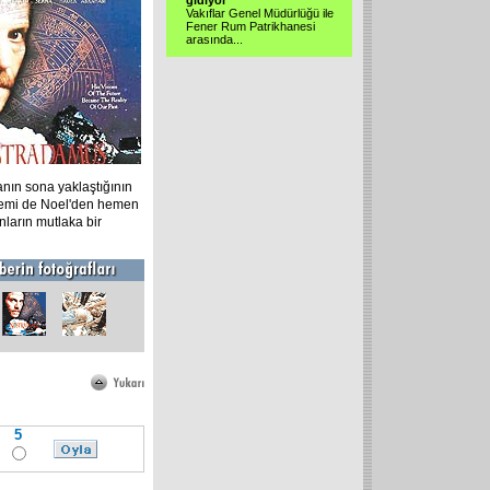
gidiyor
Vakıflar Genel Müdürlüğü ile
Fener Rum Patrikhanesi
arasında...
nın sona yaklaştığının
remi de Noel'den hemen
ların mutlaka bir
5