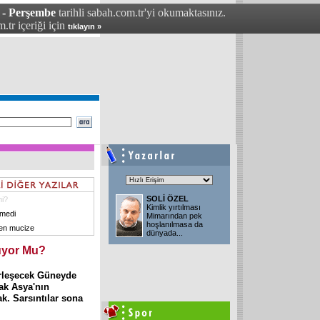
 - Perşembe
tarihli sabah.com.tr'yi okumaktasınız.
.tr içeriği için
tıklayın »
SOLİ ÖZEL
mi?
Kimlik yırtılması
rmedi
Mimarından pek
hoşlanılmasa da
len mucize
dünyada...
uyor Mu?
irleşecek Güneyde
ak Asya'nın
ak. Sarsıntılar sona