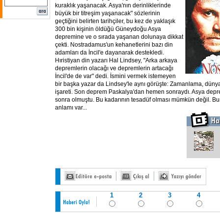
kuraklık yaşanacak. Asya'nın derinliklerinde
büyük bir titreşim yaşanacak" sözlerinin
geçtiğini belirten tarihçiler, bu kez de yaklaşık
300 bin kişinin öldüğü Güneydoğu Asya
depremine ve o sırada yaşanan dolunaya dikkat
çekti. Nostradamus'un kehanetlerini bazı din
adamları da İncil'e dayanarak destekledi.
Hıristiyan din yazarı Hal Lindsey, "Arka arkaya
depremlerin olacağı ve depremlerin artacağı
İncil'de de var" dedi. İsmini vermek istemeyen
bir başka yazar da Lindsey'le aynı görüşte: Zamanlama, dünya
işareti. Son deprem Paskalya'dan hemen sonraydı. Asya dep
sonra olmuştu. Bu kadarının tesadüf olması mümkün değil. Bun
anlamı var...
1
2
3
4