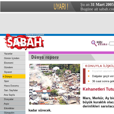
Şu an
31 Mart 2005
Bugüne ait sabah.com
Yazarlar
Günün İçinden
Ekonomi
Gündem
Kıyamet alameti 
Siyaset
Dalgalar geçit ve
»
Dünya
36 saat sonra ge
Spor
Hava Durumu
Kehanetleri Tut
Sarı Sayfalar
Ana Sayfa
Mars, Merkür, Ay b
Dosyalar
büyük kuraklık olac
Arşiv
derinlikleri sarsılac
Etkinlikler
kadar sürecek.
Günaydın