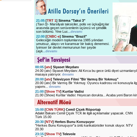
21:05
[
TRT 1
] Sinema "Taksi 3"
(Taxi-3)-
Marsilyalı taksiciler, polis ve üçkağıtçılar
arasında geçen serüvenlerin üçüncü ve şimdilik
son bölümü. Yine Luc
...devamı
22:00
[
CNBC-e
] Sinema "Brazil"
Geleceğin modern toplumlarına 1985 yılından
umutsuz, alaycı ve karamsar bir bakış denemesi.
İyimser bir devlet memurunun her şeyde
(aşk
...devamı
00:05
[
atv
] Siyaset Meydanı
24.00 (atv) Siyaset Meydanı: Ali Kırca bu gece ünlü diyet uzmanlarıy
masaya yatırıyor.
devamı
20:00
[
atv
] Televizyon Filmi "Bir Varmış Bir Yokmuş"
20.00 (atv) Bir Varmış Bir Yokmuş: Oyuncu kadrosu ve konusuyla ilg
yapımı...
devamı
21:00
[
Show TV
] Kurtlar Vadisi
21.00 (Show) Kurtlar Vadisi: Heyecan dorukta... Acaba yeni Baron k
15:00
[
CNN TÜRK
] Cemil Çiçek Röportajı
Adalet Bakanı Cemil Çiçek TCK ile ilgili açıklamalar yapacak. CNN
Türk 15.00
20:30
[
NTV
] Herkes Bunu Konuşuyor
"Herkes Bunu Konuşuyor"a ünlü karikatüristler konuk oluyor. NTV
20.30
23:15
[
Show TV
] Televole