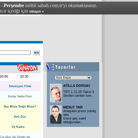
 - Perşembe
tarihli sabah.com.tr'yi okumaktasınız.
.tr içeriği için
tıklayın »
20:00
20:30
ATİLLA DORSAY
Televizyon Filmi
TRT-1 21.05 Taksi-3
Sevilen serinin son
...
Kurtlar Vadisi-Özet
Sen Misin Değil Misin?
MESUT YAR
Anlaşılan prens yanlış
atta
Yerli Dizi
Gece geç vakit
olduğundan
...
Üç Kadın
Çocuğun Var Derdin Var