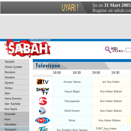
Şu an
31 Mart 2005
Bugüne ait sabah.com
Yazarlar
Günün İçinden
Ekonomi
18:00
18:30
19:00
19:30
Gündem
Avrupa Yakası
atv Ana Haber
Siyaset
Dünya
Hayat Bilgisi
Ana Haber Bülteni
Spor
Hava Durumu
Passaparola
Ana Haber Bülteni
Sarı Sayfalar
Ana Sayfa
Sihirli Annem
Ana Haber Bülteni
Dosyalar
Arşiv
Miras
Ana Haber Bülteni
Etkinlikler
TGRT Ana Haber
Günaydın
İnci Ertuğrul Sizin Sesiniz