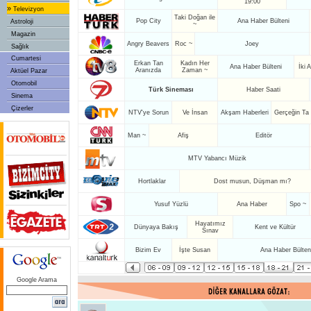
19:00
»
Televizyon
Taki Doğan ile
Pop City
Ana Haber Bülteni
Astroloji
~
Magazin
Angry Beavers
Roc ~
Joey
Sağlık
Cumartesi
Erkan Tan
Kadın Her
Ana Haber Bülteni
İki 
Aranızda
Zaman ~
Aktüel Pazar
Otomobil
Türk Sineması
Haber Saati
Sinema
Çizerler
NTV'ye Sorun
Ve İnsan
Akşam Haberleri
Gerçeğin Ta
Man ~
Afiş
Editör
MTV Yabancı Müzik
Hortlaklar
Dost musun, Düşman mı?
Yusuf Yüzlü
Ana Haber
Spo ~
Hayatımız
Dünyaya Bakış
Kent ve Kültür
Sınav
Bizim Ev
İşte Susan
Ana Haber Bülten
Google Arama