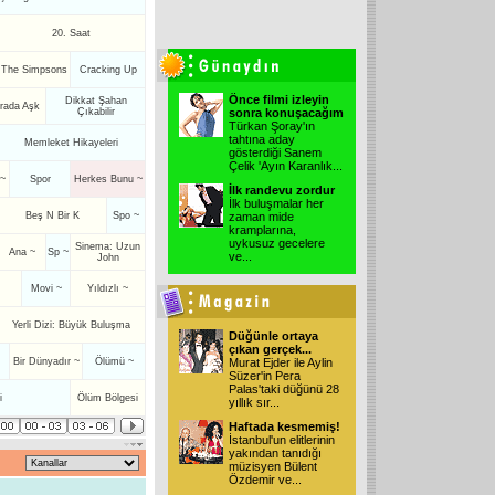
20. Saat
The Simpsons
Cracking Up
Önce filmi izleyin
Dikkat Şahan
Arada Aşk
Çıkabilir
sonra konuşacağım
Türkan Şoray'ın
tahtına aday
Memleket Hikayeleri
gösterdiği Sanem
Çelik 'Ayın Karanlık
...
 ~
Spor
Herkes Bunu ~
İlk randevu zordur
İlk buluşmalar her
Beş N Bir K
Spo ~
zaman mide
kramplarına,
uykusuz gecelere
Sinema: Uzun
Ana ~
Sp ~
ve
...
John
Movi ~
Yıldızlı ~
Yerli Dizi: Büyük Buluşma
Düğünle ortaya
çıkan gerçek...
Bir Dünyadır ~
Ölümü ~
Murat Ejder ile Aylin
Süzer'in Pera
Palas'taki düğünü 28
i
Ölüm Bölgesi
yıllık sır
...
Haftada kesmemiş!
İstanbul'un elitlerinin
yakından tanıdığı
müzisyen Bülent
Özdemir ve
...