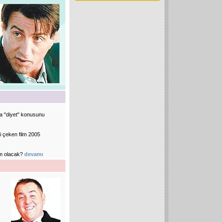
la "diyet" konusunu
i çeken film 2005
im olacak?
devamı